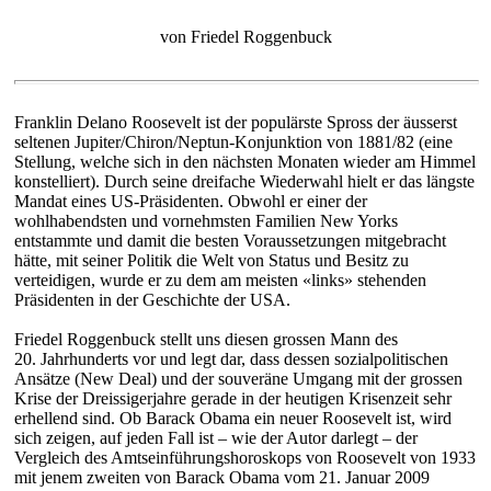
von Friedel Roggenbuck
Franklin Delano Roosevelt ist der populärste Spross der äusserst
seltenen Jupiter/Chiron/Neptun-Konjunktion von 1881/82 (eine
Stellung, welche sich in den nächsten Monaten wieder am Himmel
konstelliert). Durch seine dreifache Wiederwahl hielt er das längste
Mandat eines US-Präsidenten. Obwohl er einer der
wohlhabendsten und vornehmsten Familien New Yorks
entstammte und damit die besten Voraussetzungen mitgebracht
hätte, mit seiner Politik die Welt von Status und Besitz zu
verteidigen, wurde er zu dem am meisten «links» stehenden
Präsidenten in der Geschichte der USA.
Friedel Roggenbuck stellt uns diesen grossen Mann des
20. Jahrhunderts vor und legt dar, dass dessen sozialpolitischen
Ansätze (New Deal) und der souveräne Umgang mit der grossen
Krise der Dreissigerjahre gerade in der heutigen Krisenzeit sehr
erhellend sind. Ob Barack Obama ein neuer Roosevelt ist, wird
sich zeigen, auf jeden Fall ist – wie der Autor darlegt – der
Vergleich des Amtseinführungshoroskops von Roosevelt von 1933
mit jenem zweiten von Barack Obama vom 21. Januar 2009