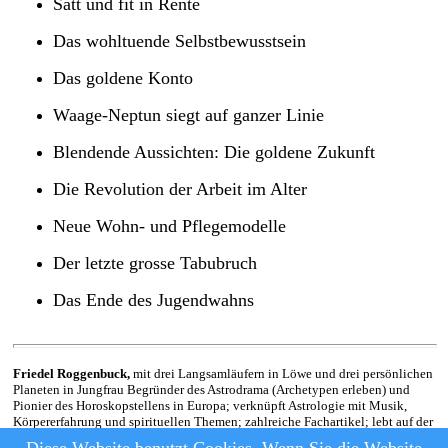
Satt und fit in Rente
Das wohltuende Selbstbewusstsein
Das goldene Konto
Waage-Neptun siegt auf ganzer Linie
Blendende Aussichten: Die goldene Zukunft
Die Revolution der Arbeit im Alter
Neue Wohn- und Pflegemodelle
Der letzte grosse Tabubruch
Das Ende des Jugendwahns
Friedel Roggenbuck,
mit drei Langsamläufern in Löwe und drei persönlichen
Planeten in Jungfrau Begründer des Astrodrama (Archetypen erleben) und
Pionier des Horoskopstellens in Europa; verknüpft Astrologie mit Musik,
Körpererfahrung und spirituellen Themen; zahlreiche Fachartikel; lebt auf der
griechischen Insel Thassos; leitet internationale Ausbildungszyklen