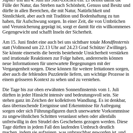
Fülle der Natur, das Streben nach Schönheit, Genuss und Besitz und
dürfte in allen Bereichen, die mit Natur, Natürlichkeit und
Sinnlichkeit, aber auch mit Tradition und Bodenhaftung zu tun
haben, für Aufschwung sorgen. In einer Zeit, die von Umbrüchen
und Verunsicherung geprägt ist, sorgt er damit für ein willkommenes
Gegengewicht und schafft Inseln der Sicherheit.
Am 15. Juni findet eine auch bei uns sichtbare totale
Mondfinsternis
statt (Vollmond um 22.13 Uhr auf 24.23 Grad Schütze/ Zwillinge).
Sie könnte einerseits die bereits bestehende Unsicherheit verstärken
und irrationale Reaktionen zur Folge haben, andererseits können
neue Informationen für unerwartete Begegnungen mit der
Vergangenheit sorgen. Diese können für weitere Irritationen sorgen,
aber auch die fehlenden Puzzleteile liefern, um wichtige Prozesse in
einem grösseren Kontext zu sehen und zu verstehen.
Die Tage bis zur oben erwähnten Sonnenfinsternis vom 1. Juli
dürften in jeder Hinsicht intensiv und bedeutungsvoll sein. Sie
stehen ganz im Zeichen der kollektiven Wandlung. Es ist denkbar,
dass überraschende Ereignisse und Erkenntnisse für Aufregung
sorgen oder sich Führungsfiguren durch unerwartete Vorkommnisse
zu ungewöhnlichen Schritten veranlasst sehen oder allenfalls
unfreiwillig in den Strudel des Geschehens gezogen werden. Diese
Tage dürften in jedem Fall den laufenden Umbruch deutlich
machen, indem sie aufzeigen, was unbrauchbar geworden ist, und