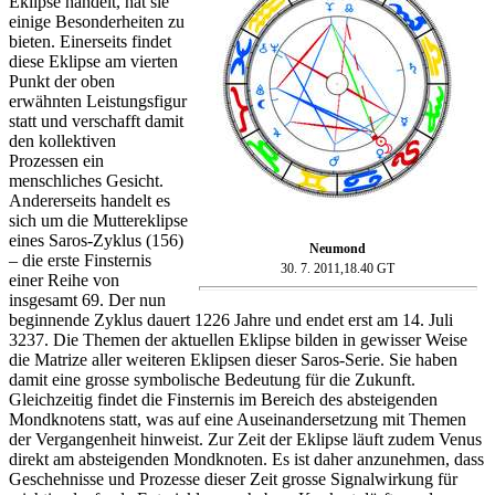
Eklipse handelt, hat sie
einige Besonderheiten zu
bieten. Einerseits findet
diese Eklipse am vierten
Punkt der oben
erwähnten Leistungsfigur
statt und verschafft damit
den kollektiven
Prozessen ein
menschliches Gesicht.
Andererseits handelt es
sich um die Muttereklipse
eines Saros-Zyklus (156)
Neumond
– die erste Finsternis
30. 7. 2011,18.40 GT
einer Reihe von
insgesamt 69. Der nun
beginnende Zyklus dauert 1226 Jahre und endet erst am 14. Juli
3237. Die Themen der aktuellen Eklipse bilden in gewisser Weise
die Matrize aller weiteren Eklipsen dieser Saros-Serie. Sie haben
damit eine grosse symbolische Bedeutung für die Zukunft.
Gleichzeitig findet die Finsternis im Bereich des absteigenden
Mondknotens statt, was auf eine Auseinandersetzung mit Themen
der Vergangenheit hinweist. Zur Zeit der Eklipse läuft zudem Venus
direkt am absteigenden Mondknoten. Es ist daher anzunehmen, dass
Geschehnisse und Prozesse dieser Zeit grosse Signalwirkung für