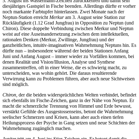
5. August ins Wassermann-Zeichen zurückkehren und damit sein
diesjähriges Gastspiel in Fische beenden. Allerdings dürfte er vorher
noch markante Farbtupfer hinterlassen. Zwei Monate nach der
Neptun-Station erreicht
Merkur
am 3. August seine Station zur
Rückläufigkeit (1.12 Grad Jungfrau) in Opposition zu Neptun (und
Chiron). Diese doppelte Verbindung zwischen Merkur und Neptun
weist auf eine Auseinandersetzung zwischen dem intellektuellen,
rationalen Denken (Merkur, Zwillinge, Jungfrau) und der
ganzheitlichen, intuitiv-imaginativen Wahrnehmung Neptuns hin. Es
dürfte nun – insbesondere während der beiden Stationen Anfang
Juni und Anfang August – immer wieder zu Vorfällen kommen, bei
denen Realität und Vision/Illusion, Analyse und Synthese
zusammentreffen, oft in einer Weise, die es schwierig macht, zu
unterscheiden, was wohin gehört. Die daraus resultierende
Verwirrung kann zu Problemen führen, aber auch neue Sichtweisen
sind möglich.
Chiron,
der die beiden widersprüchlichen Welten verbindet, befindet
sich ebenfalls im Fische-Zeichen, ganz in der Nähe von Neptun. Er
macht die schmerzliche Trennung von Himmel und Erde bewusst,
verstärkt Gefühle des Ausgestossenseins, betont die Wahrnehmung
seelischer Schmerzen und Krisen, kann aber auch einen tiefen
Heilungsprozess der Psyche in Gang setzen und neue Schichten der
Wahrnehmung zugänglich machen.
Jupiter
tritt am 4. Juni ins Stier-Zeichen ein. Er betont damit die