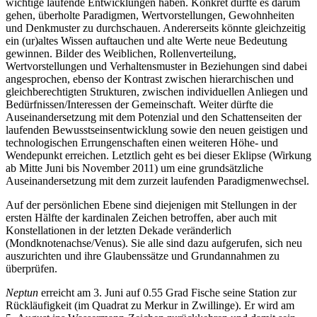
wichtige laufende Entwicklungen haben. Konkret dürfte es darum
gehen, überholte Paradigmen, Wertvorstellungen, Gewohnheiten
und Denkmuster zu durchschauen. Andererseits könnte gleichzeitig
ein (ur)altes Wissen auftauchen und alte Werte neue Bedeutung
gewinnen. Bilder des Weiblichen, Rollenverteilung,
Wertvorstellungen und Verhaltensmuster in Beziehungen sind dabei
angesprochen, ebenso der Kontrast zwischen hierarchischen und
gleichberechtigten Strukturen, zwischen individuellen Anliegen und
Bedürfnissen/Interessen der Gemeinschaft. Weiter dürfte die
Auseinandersetzung mit dem Potenzial und den Schattenseiten der
laufenden Bewusstseinsentwicklung sowie den neuen geistigen und
technologischen Errungenschaften einen weiteren Höhe- und
Wendepunkt erreichen. Letztlich geht es bei dieser Eklipse (Wirkung
ab Mitte Juni bis November 2011) um eine grundsätzliche
Auseinandersetzung mit dem zurzeit laufenden Paradigmenwechsel.
Auf der persönlichen Ebene sind diejenigen mit Stellungen in der
ersten Hälfte der kardinalen Zeichen betroffen, aber auch mit
Konstellationen in der letzten Dekade veränderlich
(Mondknotenachse/Venus). Sie alle sind dazu aufgerufen, sich neu
auszurichten und ihre Glaubenssätze und Grundannahmen zu
überprüfen.
Neptun
erreicht am 3. Juni auf 0.55 Grad Fische seine Station zur
Rückläufigkeit (im Quadrat zu Merkur in Zwillinge). Er wird am