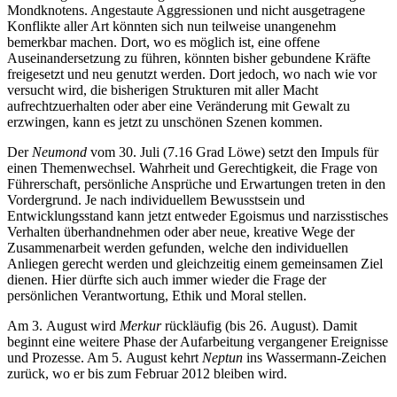
Mondknotens. Angestaute Aggressionen und nicht ausgetragene
Konflikte aller Art könnten sich nun teilweise unangenehm
bemerkbar machen. Dort, wo es möglich ist, eine offene
Auseinandersetzung zu führen, könnten bisher gebundene Kräfte
freigesetzt und neu genutzt werden. Dort jedoch, wo nach wie vor
versucht wird, die bisherigen Strukturen mit aller Macht
aufrechtzuerhalten oder aber eine Veränderung mit Gewalt zu
erzwingen, kann es jetzt zu unschönen Szenen kommen.
Der
Neumond
vom 30. Juli (7.16 Grad Löwe) setzt den Impuls für
einen Themenwechsel. Wahrheit und Gerechtigkeit, die Frage von
Führerschaft, persönliche Ansprüche und Erwartungen treten in den
Vordergrund. Je nach individuellem Bewusstsein und
Entwicklungsstand kann jetzt entweder Egoismus und narzisstisches
Verhalten überhandnehmen oder aber neue, kreative Wege der
Zusammenarbeit werden gefunden, welche den individuellen
Anliegen gerecht werden und gleichzeitig einem gemeinsamen Ziel
dienen. Hier dürfte sich auch immer wieder die Frage der
persönlichen Verantwortung, Ethik und Moral stellen.
Am 3. August wird
Merkur
rückläufig (bis 26. August). Damit
beginnt eine weitere Phase der Aufarbeitung vergangener Ereignisse
und Prozesse. Am 5. August kehrt
Neptun
ins Wassermann-Zeichen
zurück, wo er bis zum Februar 2012 bleiben wird.