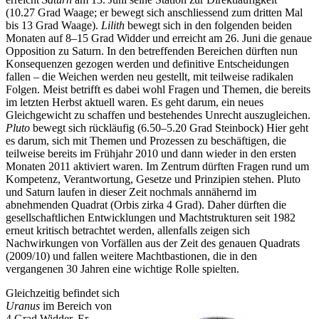
(10.27 Grad Waage; er bewegt sich anschliessend zum dritten Mal
bis 13 Grad Waage).
Lilith
bewegt sich in den folgenden beiden
Monaten auf 8–15 Grad Widder und erreicht am 26. Juni die genaue
Opposition zu Saturn. In den betreffenden Bereichen dürften nun
Konsequenzen gezogen werden und definitive Entscheidungen
fallen – die Weichen werden neu gestellt, mit teilweise radikalen
Folgen. Meist betrifft es dabei wohl Fragen und Themen, die bereits
im letzten Herbst aktuell waren. Es geht darum, ein neues
Gleichgewicht zu schaffen und bestehendes Unrecht auszugleichen.
Pluto
bewegt sich rückläufig (6.50–5.20 Grad Steinbock) Hier geht
es darum, sich mit Themen und Prozessen zu beschäftigen, die
teilweise bereits im Frühjahr 2010 und dann wieder in den ersten
Monaten 2011 aktiviert waren. Im Zentrum dürften Fragen rund um
Kompetenz, Verantwortung, Gesetze und Prinzipien stehen. Pluto
und Saturn laufen in dieser Zeit nochmals annähernd im
abnehmenden Quadrat (Orbis zirka 4 Grad). Daher dürften die
gesellschaftlichen Entwicklungen und Machtstrukturen seit 1982
erneut kritisch betrachtet werden, allenfalls zeigen sich
Nachwirkungen von Vorfällen aus der Zeit des genauen Quadrats
(2009/10) und fallen weitere Machtbastionen, die in den
vergangenen 30 Jahren eine wichtige Rolle spielten.
Gleichzeitig befindet sich
Uranus
im Bereich von
4 Grad Widder. Er