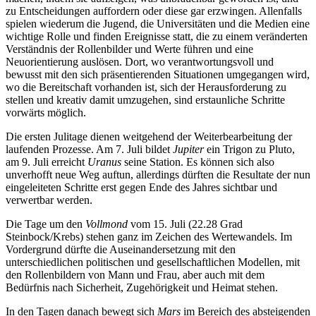
zu Entscheidungen auffordern oder diese gar erzwingen. Allenfalls
spielen wiederum die Jugend, die Universitäten und die Medien eine
wichtige Rolle und finden Ereignisse statt, die zu einem veränderten
Verständnis der Rollenbilder und Werte führen und eine
Neuorientierung auslösen. Dort, wo verantwortungsvoll und
bewusst mit den sich präsentierenden Situationen umgegangen wird,
wo die Bereitschaft vorhanden ist, sich der Herausforderung zu
stellen und kreativ damit umzugehen, sind erstaunliche Schritte
vorwärts möglich.
Die ersten Julitage dienen weitgehend der Weiterbearbeitung der
laufenden Prozesse. Am 7. Juli bildet
Jupiter
ein Trigon zu Pluto,
am 9. Juli erreicht
Uranus
seine Station. Es können sich also
unverhofft neue Weg auftun, allerdings dürften die Resultate der nun
eingeleiteten Schritte erst gegen Ende des Jahres sichtbar und
verwertbar werden.
Die Tage um den
Vollmond
vom 15. Juli (22.28 Grad
Steinbock/Krebs) stehen ganz im Zeichen des Wertewandels. Im
Vordergrund dürfte die Auseinandersetzung mit den
unterschiedlichen politischen und gesellschaftlichen Modellen, mit
den Rollenbildern von Mann und Frau, aber auch mit dem
Bedürfnis nach Sicherheit, Zugehörigkeit und Heimat stehen.
In den Tagen danach bewegt sich
Mars
im Bereich des absteigenden