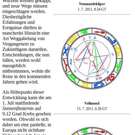
Wurzeln werden gekappt,
Neumondeklipse
und neue Wege müssen
1. 7. 2011, 8.54 GT
eingeschlagen werden.
Diesbezügliche
Erfahrungen und
Ereignisse dürften in
mancherlei Hinsicht eine
Art Weggabelung von
Vergangenem zu
Zukünftigem darstellen.
Entscheidungen, die nun
fallen, werden wohl
massgeblich
mitbestimmen, wohin die
Reise in den kommenden
Jahren gehen wird.
Als Höhepunkt dieser
Entwicklung kann die am
1. Juli stattfindende
Vollmond
Sonnenfinsternis
auf
15. 7. 2011, 6.39 GT
9.12 Grad Krebs gesehen
werden. Obwohl es sich
dabei um eine partielle, in
Europa nicht sichtbare