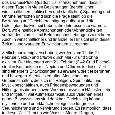
das Uranus/Pluto-Quadrat. Es ist anzunehmen, dass in
diesen Tagen in vielen Beziehungen (persönlichen,
wirtschaftlichen, politischen und staatlichen) Spannung und
Unruhe herrschen und sich die Frage stellt, ob die
Beziehung auf Gleichberechtigung aufbaut und die
Beteiligten die Freiheit haben, ihre Interessen zu wahren.
Dort, wo einseitige Abmachungen oder Abhängigkeiten
vorhanden sind, ist mit Befreiungsbestrebungen zu rechnen.
Auch in wirtschaftlicher und finanzieller Hinsicht ist in dieser
Zeit mit unerwarteten Entwicklungen zu rechnen.
Zeitlich nur wenig verschoben, werden vom 14. bis 24.
Februar
Neptun
und
Chiron
durch Merkur und Sonne
aktiviert. Der
Neumond
vom 21. Februar (2.42 Grad Fische)
steht in Konjunktion mit Neptun und Chiron. In dieser Zeit
sind einerseits Entwicklungen zu erwarten, die tief berühren
und bewegen. Allenfalls erhalten Menschen und
Gemeinschaften, die sich mit Religion, Spiritualität und
Mystik beschäftigen, auch Friedensbewegungen und
Hilfsorganisationen sowie Vorkommnisse um Nächstenliebe
und Mitgefühl viel Aufmerksamkeit, auch Visionen eines
neuen Bewusstseins sind denkbar. Gleichzeitig können
mysteriöse und unerklärliche Ereignisse für grosse
Verunsicherung und Verwirrung sorgen. Es ist möglich, dass
in dieser Zeit Themen wie Wasser, Meere, Drogen,