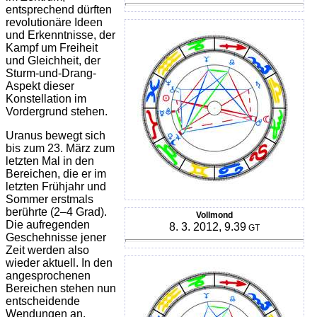
entsprechend dürften
revolutionäre Ideen
und Erkenntnisse, der
Kampf um Freiheit
und Gleichheit, der
Sturm-und-Drang-
Aspekt dieser
Konstellation im
Vordergrund stehen.
Uranus bewegt sich
bis zum 23. März zum
letzten Mal in den
Bereichen, die er im
letzten Frühjahr und
Sommer erstmals
berührte (2–4 Grad).
Vollmond
Die aufregenden
8. 3. 2012, 9.39
GT
Geschehnisse jener
Zeit werden also
wieder aktuell. In den
angesprochenen
Bereichen stehen nun
entscheidende
Wendungen an.