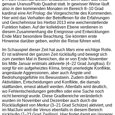
genaue Uranus/Pluto Quadrat statt. In gewisser Weise läuft
also in den kommenden Monaten im Bereich 8–10 Grad
kardinal eine Art Prolog: die Vorgeschichte des Kommenden.
Hier wird das Verhalten der Betroffenen für die Erfahrungen
und Geschehnisse bis Herbst 2013 eine weichenstellende
Funktion haben. Auf der kollektiven Ebene verdienen in
diesem Zusammenhang die Ereignisse und Entwicklungen
Ende März besondere Beachtung. Sie könnten erste
Hinweise darüber geben, wohin die Reise führen wird.
Im Schauspiel dieser Zeit hat auch
Mars
eine wichtige Rolle.
Er ist während der ganzen Zeit rückläufig und bewegt sich
zum zweiten Mal in Bereichen, die er von Ende November
bis Mitte Januar erstmals aktivierte (4–22 Grad Jungfrau). Er
sorgt für ein aufgeheiztes Klima, bringt unerledigte Konflikte,
angestaute Aggressionen, aber auch Ängste und
Bedrohungsgefühle ins Bewusstsein. Zudem dürften
Aktivitäten, Entscheidungen und Konflikte, die damals
stattfanden, erneut aktuell werden. Allenfalls wird deutlich,
wo Fehlentscheidungen getroffen oder eine Sache noch
nicht bereinigt wurde. Diese Gradbereiche veränderlich
wurden im November und Dezember auch durch die
Rückläufigkeit von
Merkur
(3–21 Grad Schütze) aktiviert, und
im Mai/Juni wird die
Venus
ebenfalls in diesem Bereich
rückläufig (7–23 Grad Zwilling). Hier findet damit ein längerer