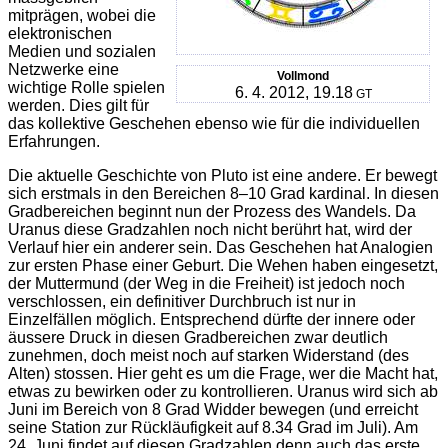
mitprägen, wobei die
elektronischen
Medien und sozialen
Netzwerke eine
Vollmond
wichtige Rolle spielen
6. 4. 2012, 19.18
GT
werden. Dies gilt für
das kollektive Geschehen ebenso wie für die individuellen
Erfahrungen.
Die aktuelle Geschichte von Pluto ist eine andere. Er bewegt
sich erstmals in den Bereichen 8–10 Grad kardinal. In diesen
Gradbereichen beginnt nun der Prozess des Wandels. Da
Uranus diese Gradzahlen noch nicht berührt hat, wird der
Verlauf hier ein anderer sein. Das Geschehen hat Analogien
zur ersten Phase einer Geburt. Die Wehen haben eingesetzt,
der Muttermund (der Weg in die Freiheit) ist jedoch noch
verschlossen, ein defi­nitiver Durchbruch ist nur in
Einzelfällen möglich. Entsprechend dürfte der innere oder
äussere Druck in diesen Gradbereichen zwar deutlich
zunehmen, doch meist noch auf starken Widerstand (des
Alten) stossen. Hier geht es um die Frage, wer die Macht hat,
etwas zu bewirken oder zu kontrollieren. Uranus wird sich ab
Juni im Bereich von 8 Grad Widder bewegen (und erreicht
seine Station zur Rückläufigkeit auf 8.34 Grad im Juli). Am
24. Juni findet auf diesen Gradzahlen denn auch das erste