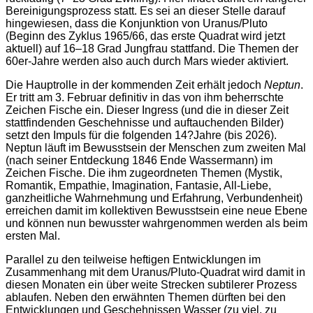
Bereinigungsprozess statt. Es sei an dieser Stelle darauf
hingewiesen, dass die Konjunktion von Uranus/Pluto
(Beginn des Zyklus 1965/66, das erste Quadrat wird jetzt
aktuell) auf 16–18 Grad Jungfrau stattfand. Die Themen der
60er-Jahre werden also auch durch Mars wieder aktiviert.
Die Hauptrolle in der kommenden Zeit erhält jedoch
Neptun
.
Er tritt am 3. Februar definitiv in das von ihm beherrschte
Zeichen Fische ein. Dieser Ingress (und die in dieser Zeit
stattfindenden Geschehnisse und auftauchenden Bilder)
setzt den Impuls für die folgenden 14?Jahre (bis 2026).
Neptun läuft im Bewusstsein der Menschen zum zweiten Mal
(nach seiner Entdeckung 1846 Ende Wassermann) im
Zeichen Fische. Die ihm zugeordneten Themen (Mystik,
Romantik, Empathie, Imagination, Fantasie, All-Liebe,
ganzheitliche Wahrnehmung und Erfahrung, Verbundenheit)
erreichen damit im kollektiven Bewusstsein eine neue Ebene
und können nun bewusster wahrgenommen werden als beim
ersten Mal.
Parallel zu den teilweise heftigen Entwicklungen im
Zusammenhang mit dem Uranus/Pluto-Quadrat wird damit in
diesen Monaten ein über weite Strecken subtilerer Prozess
ablaufen. Neben den erwähnten Themen dürften bei den
Entwicklungen und Geschehnissen Wasser (zu viel, zu