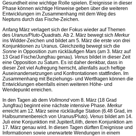
Gesundheit eine wichtige Rolle spielen. Ereignisse in dieser
Phase können wichtige Hinweise geben über die weiteren
Entwicklungen im Zusammenhang mit dem Weg des
Neptuns durch das Fische-Zeichen.
Anfang März verlagert sich der Fokus wieder auf Themen
des
Uranus/Pluto-Quadrats
. Ab 2. März bewegt sich
Merkur
ins Widder-Zeichen und bildet am 5. März die erste von drei
Konjunktionen zu Uranus. Gleichzeitig bewegt sich die
Sonne
in Opposition zum rückläufigen Mars (am 3. März auf
13 Grad Fische/Jungfrau genau).
Venus
bildet in dieser Zeit
eine Opposition zu Saturn. Es ist daher denkbar, dass in
dieser Zeit viel Aufregung herrscht, allenfalls auch heftige
Auseinandersetzungen und Konfrontationen stattfinden. Im
Zusammenhang mit Beziehungs- und Wertfragen können die
Entwicklungen ebenfalls einen weiteren Höhe- und
Wendepunkt erreichen.
In den Tagen ab dem
Vollmond
vom 8. März (18 Grad
Jungfrau) beginnt eine nächste intensive Phase.
Merkur
erreicht am 12. März seine rückläufige Station (6.48 Grad, im
Halbsummenbereich von Uranus/Pluto).
Venus
bildet am 14.
Juli eine Konjunktion mit Jupiter/Lilith, deren Konjunktion am
17. März genau wird. In diesen Tagen dürften Ereignisse und
Informationen sowie unerwartete Wendungen in einem