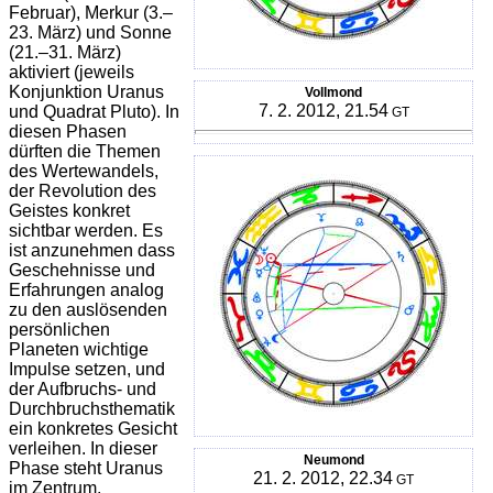
Februar), Merkur (3.–
23. März) und Sonne
(21.–31. März)
aktiviert (jeweils
Konjunktion Uranus
Vollmond
7. 2. 2012, 21.54
und Quadrat Pluto). In
GT
diesen Phasen
dürften die Themen
des Wertewandels,
der Revolution des
Geistes konkret
sichtbar werden. Es
ist anzunehmen dass
Geschehnisse und
Erfahrungen analog
zu den auslösenden
persönlichen
Planeten wichtige
Impulse setzen, und
der Aufbruchs- und
Durchbruchsthematik
ein konkretes Gesicht
verleihen. In dieser
Neumond
Phase steht Uranus
21. 2. 2012, 22.34
GT
im Zentrum,