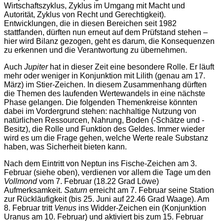
Wirtschaftszyklus, Zyklus im Umgang mit Macht und
Autorität, Zyklus von Recht und Gerechtigkeit).
Entwicklungen, die in diesen Bereichen seit 1982
stattfanden, dürften nun erneut auf dem Prüfstand stehen –
hier wird Bilanz gezogen, geht es darum, die Konsequenzen
zu erkennen und die Verantwortung zu übernehmen.
Auch
Jupiter
hat in dieser Zeit eine besondere Rolle. Er läuft
mehr oder weniger in Konjunktion mit Lilith (genau am 17.
März) im Stier-Zeichen. In diesem Zusammenhang dürften
die Themen des laufenden Wertewandels in eine nächste
Phase gelangen. Die folgenden Themenkreise könnten
dabei im Vordergrund stehen: nachhaltige Nutzung von
natürlichen Ressourcen, Nahrung, Boden (-Schätze und -
Besitz), die Rolle und Funktion des Geldes. Immer wieder
wird es um die Frage gehen, welche Werte reale Substanz
haben, was Sicherheit bieten kann.
Nach dem Eintritt von Neptun ins Fische-Zeichen am 3.
Februar (siehe oben), verdienen vor allem die Tage um den
Vollmond
vom 7. Februar (18.22 Grad Löwe)
Aufmerksamkeit.
Saturn
erreicht am 7. Februar seine Station
zur Rückläufigkeit (bis 25. Juni auf 22.46 Grad Waage). Am
8. Februar tritt
Venus
ins Widder-Zeichen ein (Konjunktion
Uranus am 10. Februar) und aktiviert bis zum 15. Februar