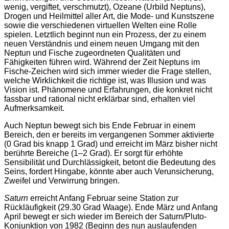
wenig, vergiftet, verschmutzt), Ozeane (Urbild Neptuns),
Drogen und Heilmittel aller Art, die Mode- und Kunstszene
sowie die verschiedenen virtuellen Welten eine Rolle
spielen. Letztlich beginnt nun ein Prozess, der zu einem
neuen Verständnis und einem neuen Umgang mit den
Neptun und Fische zugeordneten Qualitäten und
Fähigkeiten führen wird. Während der Zeit Neptuns im
Fische-Zeichen wird sich immer wieder die Frage stellen,
welche Wirklichkeit die richtige ist, was Illusion und was
Vision ist. Phänomene und Erfahrungen, die konkret nicht
fassbar und rational nicht erklärbar sind, erhalten viel
Aufmerksamkeit.
Auch Neptun bewegt sich bis Ende Februar in einem
Bereich, den er bereits im vergangenen Sommer aktivierte
(0 Grad bis knapp 1 Grad) und erreicht im März bisher nicht
berührte Bereiche (1–2 Grad). Er sorgt für erhöhte
Sensibilität und Durchlässigkeit, betont die Bedeutung des
Seins, fordert Hingabe, könnte aber auch Verunsicherung,
Zweifel und Verwirrung bringen.
Saturn
erreicht Anfang Februar seine Station zur
Rückläufigkeit (29.30 Grad Waage). Ende März und Anfang
April bewegt er sich wieder im Bereich der Saturn/Pluto-
Konjunktion von 1982 (Beginn des nun auslaufenden