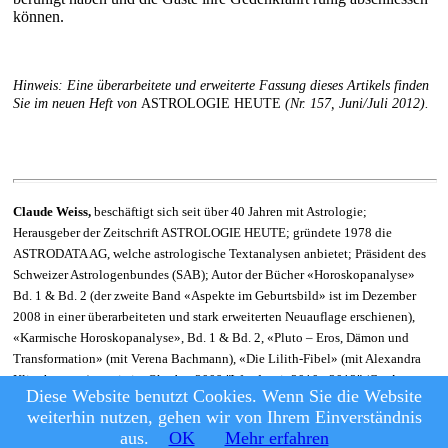
können.
Hinweis: Eine überarbeitete und erweiterte Fassung dieses Artikels finden
Sie im neuen Heft von
ASTROLOGIE HEUTE
(Nr. 157, Juni/Juli 2012).
Claude Weiss,
beschäftigt sich seit über 40 Jahren mit Astrologie;
Herausgeber der Zeitschrift ASTROLOGIE HEUTE; gründete 1978 die
ASTRODATA AG, welche astrologische Textanalysen anbietet; Präsident des
Schweizer Astrologenbundes (SAB); Autor der Bücher «Horoskopanalyse»
Bd. 1 & Bd. 2 (der zweite Band «Aspekte im Geburtsbild» ist im Dezember
2008 in einer überarbeiteten und stark erweiterten Neuauflage erschienen),
«Karmische Horoskopanalyse», Bd. 1 & Bd. 2,
«Pluto – Eros, Dämon und
Transformation» (mit Verena Bachmann)
, «Die Lilith-Fibel» (mit Alexandra
Klinghammer), sowie
im Oktober 2009 "Wendezeit 2010 - 2012" (Co-Autor
Diese Website benutzt Cookies. Wenn Sie die Website
mit Alexandra Klinghammer).
(E-Mail:
Claude Weiss
)
weiterhin nutzen, gehen wir von Ihrem Einverständnis
© Astrologie Heute, 2026
|
Datenschutz und Nutzungsbedingungen
aus.
OK
Mehr erfahren
|
Impressum
|
Kontakt