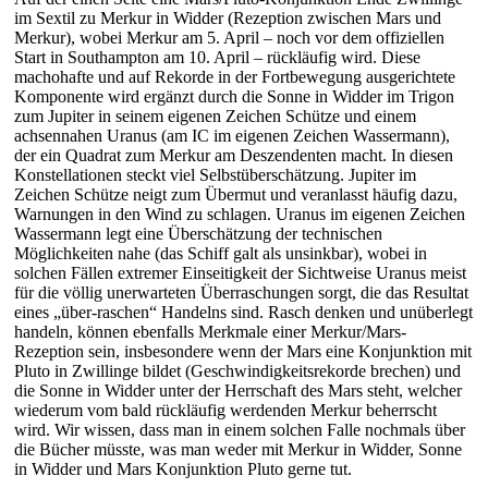
im Sextil zu Merkur in Widder (Rezeption zwischen Mars und
Merkur), wobei Merkur am 5. April – noch vor dem offiziellen
Start in Southampton am 10. April – rückläufig wird. Diese
machohafte und auf Rekorde in der Fortbewegung ausgerichtete
Komponente wird ergänzt durch die Sonne in Widder im Trigon
zum Jupiter in seinem eigenen Zeichen Schütze und einem
achsennahen Uranus (am IC im eigenen Zeichen Wassermann),
der ein Quadrat zum Merkur am Deszendenten macht. In diesen
Konstellationen steckt viel Selbstüberschätzung. Jupiter im
Zeichen Schütze neigt zum Übermut und veranlasst häufig dazu,
Warnungen in den Wind zu schlagen. Uranus im eigenen Zeichen
Wassermann legt eine Überschätzung der technischen
Möglichkeiten nahe (das Schiff galt als unsinkbar), wobei in
solchen Fällen extremer Einseitigkeit der Sichtweise Uranus meist
für die völlig unerwarteten Überraschungen sorgt, die das Resultat
eines „über-raschen“ Handelns sind. Rasch denken und unüberlegt
handeln, können ebenfalls Merkmale einer Merkur/Mars-
Rezeption sein, insbesondere wenn der Mars eine Konjunktion mit
Pluto in Zwillinge bildet (Geschwindigkeitsrekorde brechen) und
die Sonne in Widder unter der Herrschaft des Mars steht, welcher
wiederum vom bald rückläufig werdenden Merkur beherrscht
wird. Wir wissen, dass man in einem solchen Falle nochmals über
die Bücher müsste, was man weder mit Merkur in Widder, Sonne
in Widder und Mars Konjunktion Pluto gerne tut.