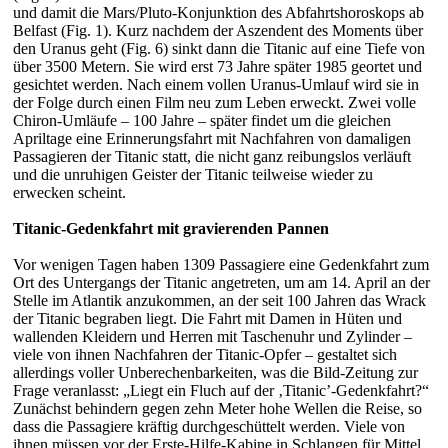
und damit die Mars/Pluto-Konjunktion des Abfahrtshoroskops ab
Belfast (Fig. 1). Kurz nachdem der Aszendent des Moments über
den Uranus geht (Fig. 6) sinkt dann die Titanic auf eine Tiefe von
über 3500 Metern. Sie wird erst 73 Jahre später 1985 geortet und
gesichtet werden. Nach einem vollen Uranus-Umlauf wird sie in
der Folge durch einen Film neu zum Leben erweckt. Zwei volle
Chiron-Umläufe – 100 Jahre – später findet um die gleichen
Apriltage eine Erinnerungsfahrt mit Nachfahren von damaligen
Passagieren der Titanic statt, die nicht ganz reibungslos verläuft
und die unruhigen Geister der Titanic teilweise wieder zu
erwecken scheint.
Titanic-Gedenkfahrt mit gravierenden Pannen
Vor wenigen Tagen haben 1309 Passagiere eine Gedenkfahrt zum
Ort des Untergangs der Titanic angetreten, um am 14. April an der
Stelle im Atlantik anzukommen, an der seit 100 Jahren das Wrack
der Titanic begraben liegt. Die Fahrt mit Damen in Hüten und
wallenden Kleidern und Herren mit Taschenuhr und Zylinder –
viele von ihnen Nachfahren der Titanic-Opfer – gestaltet sich
allerdings voller Unberechenbarkeiten, was die Bild-Zeitung zur
Frage veranlasst: „Liegt ein Fluch auf der ‚Titanic’-Gedenkfahrt?“
Zunächst behindern gegen zehn Meter hohe Wellen die Reise, so
dass die Passagiere kräftig durchgeschüttelt werden. Viele von
ihnen müssen vor der Erste-Hilfe-Kabine in Schlangen für Mittel