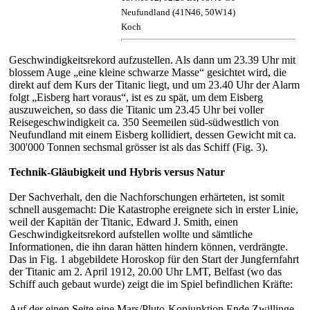
Neufundland (41N46, 50W14)
Koch
Geschwindigkeitsrekord aufzustellen. Als dann um 23.39 Uhr mit
blossem Auge „eine kleine schwarze Masse“ gesichtet wird, die
direkt auf dem Kurs der Titanic liegt, und um 23.40 Uhr der Alarm
folgt „Eisberg hart voraus“, ist es zu spät, um dem Eisberg
auszuweichen, so dass die Titanic um 23.45 Uhr bei voller
Reisegeschwindigkeit ca. 350 Seemeilen süd-südwestlich von
Neufundland mit einem Eisberg kollidiert, dessen Gewicht mit ca.
300'000 Tonnen sechsmal grösser ist als das Schiff (Fig. 3).
Technik-Gläubigkeit und Hybris versus Natur
Der Sachverhalt, den die Nachforschungen erhärteten, ist somit
schnell ausgemacht: Die Katastrophe ereignete sich in erster Linie,
weil der Kapitän der Titanic, Edward J. Smith, einen
Geschwindigkeitsrekord aufstellen wollte und sämtliche
Informationen, die ihn daran hätten hindern können, verdrängte.
Das in Fig. 1 abgebildete Horoskop für den Start der Jungfernfahrt
der Titanic am 2. April 1912, 20.00 Uhr LMT, Belfast (wo das
Schiff auch gebaut wurde) zeigt die im Spiel befindlichen Kräfte:
Auf der einen Seite eine Mars/Pluto-Konjunktion Ende Zwillinge