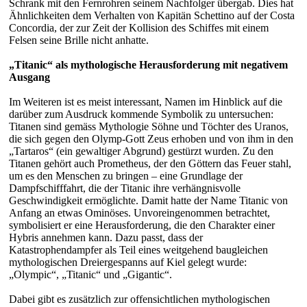
Schrank mit den Fernrohren seinem Nachfolger übergab. Dies hat
Ähnlichkeiten dem Verhalten von Kapitän Schettino auf der Costa
Concordia, der zur Zeit der Kollision des Schiffes mit einem
Felsen seine Brille nicht anhatte.
„Titanic“ als mythologische Herausforderung mit negativem
Ausgang
Im Weiteren ist es meist interessant, Namen im Hinblick auf die
darüber zum Ausdruck kommende Symbolik zu untersuchen:
Titanen sind gemäss Mythologie Söhne und Töchter des Uranos,
die sich gegen den Olymp-Gott Zeus erhoben und von ihm in den
„Tartaros“ (ein gewaltiger Abgrund) gestürzt wurden. Zu den
Titanen gehört auch Prometheus, der den Göttern das Feuer stahl,
um es den Menschen zu bringen – eine Grundlage der
Dampfschifffahrt, die der Titanic ihre verhängnisvolle
Geschwindigkeit ermöglichte. Damit hatte der Name Titanic von
Anfang an etwas Ominöses. Unvoreingenommen betrachtet,
symbolisiert er eine Herausforderung, die den Charakter einer
Hybris annehmen kann. Dazu passt, dass der
Katastrophendampfer als Teil eines weitgehend baugleichen
mythologischen Dreiergespanns auf Kiel gelegt wurde:
„Olympic“, „Titanic“ und „Gigantic“.
Dabei gibt es zusätzlich zur offensichtlichen mythologischen