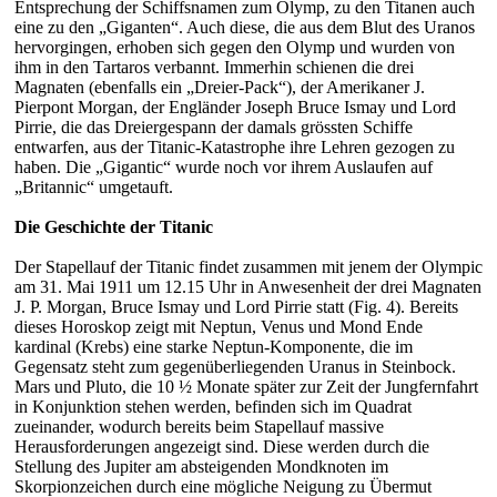
Entsprechung der Schiffsnamen zum Olymp, zu den Titanen auch
eine zu den „Giganten“. Auch diese, die aus dem Blut des Uranos
hervorgingen, erhoben sich gegen den Olymp und wurden von
ihm in den Tartaros verbannt. Immerhin schienen die drei
Magnaten (ebenfalls ein „Dreier-Pack“), der Amerikaner J.
Pierpont Morgan, der Engländer Joseph Bruce Ismay und Lord
Pirrie, die das Dreiergespann der damals grössten Schiffe
entwarfen, aus der Titanic-Katastrophe ihre Lehren gezogen zu
haben. Die „Gigantic“ wurde noch vor ihrem Auslaufen auf
„Britannic“ umgetauft.
Die Geschichte der Titanic
Der Stapellauf der Titanic findet zusammen mit jenem der Olympic
am 31. Mai 1911 um 12.15 Uhr in Anwesenheit der drei Magnaten
J. P. Morgan, Bruce Ismay und Lord Pirrie statt (Fig. 4). Bereits
dieses Horoskop zeigt mit Neptun, Venus und Mond Ende
kardinal (Krebs) eine starke Neptun-Komponente, die im
Gegensatz steht zum gegenüberliegenden Uranus in Steinbock.
Mars und Pluto, die 10 ½ Monate später zur Zeit der Jungfernfahrt
in Konjunktion stehen werden, befinden sich im Quadrat
zueinander, wodurch bereits beim Stapellauf massive
Herausforderungen angezeigt sind. Diese werden durch die
Stellung des Jupiter am absteigenden Mondknoten im
Skorpionzeichen durch eine mögliche Neigung zu Übermut