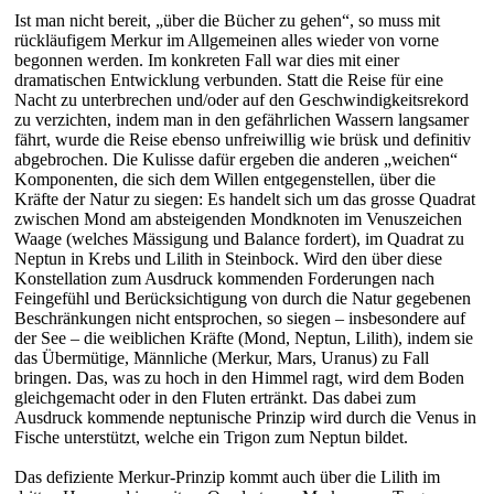
Ist man nicht bereit, „über die Bücher zu gehen“, so muss mit
rückläufigem Merkur im Allgemeinen alles wieder von vorne
begonnen werden. Im konkreten Fall war dies mit einer
dramatischen Entwicklung verbunden. Statt die Reise für eine
Nacht zu unterbrechen und/oder auf den Geschwindigkeitsrekord
zu verzichten, indem man in den gefährlichen Wassern langsamer
fährt, wurde die Reise ebenso unfreiwillig wie brüsk und definitiv
abgebrochen. Die Kulisse dafür ergeben die anderen „weichen“
Komponenten, die sich dem Willen entgegenstellen, über die
Kräfte der Natur zu siegen: Es handelt sich um das grosse Quadrat
zwischen Mond am absteigenden Mondknoten im Venuszeichen
Waage (welches Mässigung und Balance fordert), im Quadrat zu
Neptun in Krebs und Lilith in Steinbock. Wird den über diese
Konstellation zum Ausdruck kommenden Forderungen nach
Feingefühl und Berücksichtigung von durch die Natur gegebenen
Beschränkungen nicht entsprochen, so siegen – insbesondere auf
der See – die weiblichen Kräfte (Mond, Neptun, Lilith), indem sie
das Übermütige, Männliche (Merkur, Mars, Uranus) zu Fall
bringen. Das, was zu hoch in den Himmel ragt, wird dem Boden
gleichgemacht oder in den Fluten ertränkt. Das dabei zum
Ausdruck kommende neptunische Prinzip wird durch die Venus in
Fische unterstützt, welche ein Trigon zum Neptun bildet.
Das defiziente Merkur-Prinzip kommt auch über die Lilith im