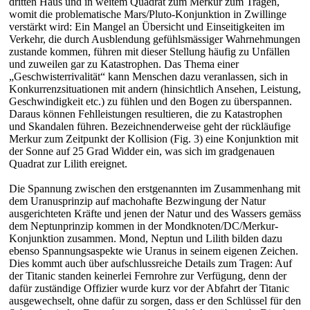
dritten Haus und in weitem Quadrat zum Merkur zum Tragen,
womit die problematische Mars/Pluto-Konjunktion in Zwillinge
verstärkt wird: Ein Mangel an Übersicht und Einseitigkeiten im
Verkehr, die durch Ausblendung gefühlsmässiger Wahrnehmungen
zustande kommen, führen mit dieser Stellung häufig zu Unfällen
und zuweilen gar zu Katastrophen. Das Thema einer
„Geschwisterrivalität“ kann Menschen dazu veranlassen, sich in
Konkurrenzsituationen mit andern (hinsichtlich Ansehen, Leistung,
Geschwindigkeit etc.) zu fühlen und den Bogen zu überspannen.
Daraus können Fehlleistungen resultieren, die zu Katastrophen
und Skandalen führen. Bezeichnenderweise geht der rückläufige
Merkur zum Zeitpunkt der Kollision (Fig. 3) eine Konjunktion mit
der Sonne auf 25 Grad Widder ein, was sich im gradgenauen
Quadrat zur Lilith ereignet.
Die Spannung zwischen den erstgenannten im Zusammenhang mit
dem Uranusprinzip auf machohafte Bezwingung der Natur
ausgerichteten Kräfte und jenen der Natur und des Wassers gemäss
dem Neptunprinzip kommen in der Mondknoten/DC/Merkur-
Konjunktion zusammen. Mond, Neptun und Lilith bilden dazu
ebenso Spannungsaspekte wie Uranus in seinem eigenen Zeichen.
Dies kommt auch über aufschlussreiche Details zum Tragen: Auf
der Titanic standen keinerlei Fernrohre zur Verfügung, denn der
dafür zuständige Offizier wurde kurz vor der Abfahrt der Titanic
ausgewechselt, ohne dafür zu sorgen, dass er den Schlüssel für den