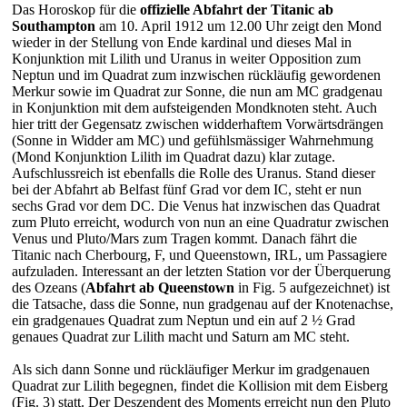
Das Horoskop für die
offizielle Abfahrt der Titanic ab
Southampton
am 10. April 1912 um 12.00 Uhr zeigt den Mond
wieder in der Stellung von Ende kardinal und dieses Mal in
Konjunktion mit Lilith und Uranus in weiter Opposition zum
Neptun und im Quadrat zum inzwischen rückläufig gewordenen
Merkur sowie im Quadrat zur Sonne, die nun am MC gradgenau
in Konjunktion mit dem aufsteigenden Mondknoten steht. Auch
hier tritt der Gegensatz zwischen widderhaftem Vorwärtsdrängen
(Sonne in Widder am MC) und gefühlsmässiger Wahrnehmung
(Mond Konjunktion Lilith im Quadrat dazu) klar zutage.
Aufschlussreich ist ebenfalls die Rolle des Uranus. Stand dieser
bei der Abfahrt ab Belfast fünf Grad vor dem IC, steht er nun
sechs Grad vor dem DC. Die Venus hat inzwischen das Quadrat
zum Pluto erreicht, wodurch von nun an eine Quadratur zwischen
Venus und Pluto/Mars zum Tragen kommt. Danach fährt die
Titanic nach Cherbourg, F, und Queenstown, IRL, um Passagiere
aufzuladen. Interessant an der letzten Station vor der Überquerung
des Ozeans (
Abfahrt ab Queenstown
in Fig. 5 aufgezeichnet) ist
die Tatsache, dass die Sonne, nun gradgenau auf der Knotenachse,
ein gradgenaues Quadrat zum Neptun und ein auf 2 ½ Grad
genaues Quadrat zur Lilith macht und Saturn am MC steht.
Als sich dann Sonne und rückläufiger Merkur im gradgenauen
Quadrat zur Lilith begegnen, findet die Kollision mit dem Eisberg
(Fig. 3) statt. Der Deszendent des Moments erreicht nun den Pluto