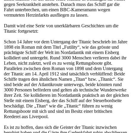
gegen Seekrankheit anstehen. Danach muss das Schiff gar die
Fahrt unterbrechen, um einen BBC-Kameramann wegen
vermuteten Herzinfarkts ausfliegen zu lassen.
Damit wird eine Serie von unerklärbaren Geschichten um die
Titanic fortgesetzt:
Schon 14 Jahre vor dem Untergang der Titanic beschrieb im Jahre
1898 ein Roman mit dem Titel „Futility“, wie das grösste und
prächtigste Schiff der Welt im Nordatlantik mit einem Eisberg
kollidiert und untergeht. Rund 3000 Menschen verlieren dabei ihr
Leben, nicht zuletzt, weil es zu wenig Rettungsboote gibt.
Parallelen zwischen dem Roman von 1898 und dem Untergang
der Titanic am 14. April 1912 sind tatsächlich verblüffend: Beide
Schiffe tragen den ähnlichen Namen „Titan“ bzw. „Titanic“. Sie
sind beide auf der Atlantikroute unterwegs, beide könnten rund
3000 Personen befördern und gelten als technische Wunderwerke
ihrer Zeit. Sie kollidieren im Nordatlantik praktisch an der gleichen
Stelle mit einem Eisberg, der das Schiff auf der Steuerbordseite
beschädigt. Die „Titan“ wie die „Titanic“ führen zu wenig
Rettungsboote mit sich und sind im Besitz einer britischen
Reederei aus Liverpool.
Es ist zu hoffen, dass sich die Geister der Titanic inzwischen
beruhigt haben und die Gäste ihre Gedenkfahrt ruhig abschliessen