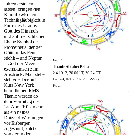
Jahren erstellen
lassen, bringen den
Kampf zwischen
Technikgläubigkeit in
Form des Uranus –
Gott des Himmels
und auf menschlicher
Ebene Symbol des
Prometheus, der den
Göttern das Feuer
stiehlt – und Neptun
Fig. 1
– Gott der Meere –
Titanic Abfahrt Belfast
exemplarisch zum
2.4.1912, 20.00 LT, 20.24 GT
Ausdruck. Man stelle
Belfast, IRL (54N34, 5W55)
sich vor: Der auf
Kurs New York
Koch
befindlichen RMS
Titanic werden ab
dem Vormittag des
14. April 1912 mehr
als ein halbes
Dutzend Warnungen
vor Eisbergen
zugesandt, zuletzt
von der in der