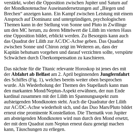
verstärkt, wobei die Opposition zwischen Jupiter und Saturn auf
der Mondknotenachse Auseinandersetzungen auf „Biegen und
Brechen“ anzeigen kann. Ein Kampf zwischen Leistung mit einem
Anspruch auf Dominanz und untergründigen, psychologischen
Themen kann in der Stellung von Sonne und Pluto in Zwillinge
um den MC herum, zu deren Mittelwert die Lilith im vierten Haus
eine Opposition bildet, erblickt werden. Zu Besorgnis kann auch
das Quadrat der Lilith zur AC/DC-Achse geben. Das Quadrat
zwischen Sonne und Chiron zeigt im Weiteren an, dass der
Kapitän behutsam vorgehen und darauf verzichten sollte, verspürte
Schwächen durch Überkompensation zu kaschieren.
Das nächste für die Titanic relevante Horoskop ist jenes des mit
der
Abfahrt ab Belfast
am 2. April beginnenden
Jungfernfahrt
des Schiffes (Fig. 1), welches bereits weiter oben besprochen
wurde. Als Wiederholung der Themen des Stapellaufs kann man
den markanten Mond/Neptun-Aspekt erwähnen, der nun Ende
kardinal zusammen mit der Lilith im Spannungsaspekt zum
aufsteigenden Mondknoten steht. Auch die Quadratur der Lilith
zur AC/DC-Achse wiederholt sich, und das Duo Mars/Pluto bildet
erneut eine prominente Konstellation. Die Thematik von Jupiter
am absteigenden Mondknoten wird nun durch den Mond ersetzt,
der mit dem Quadrat zum Neptun erneut dazu geneigt machen
kann, Täuschungen zu erliegen.