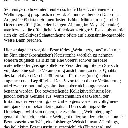
Seit einigen Jahrzehnten häufen sich die Daten, zu denen ein
Weltuntergang prognostiziert wird. Zumindest bei den Daten 11.
August 1999 (totale Sonnenfinsternis über Mitteleuropa) und 21.
Dezember 2012 (Ende der Langen Zählung im Maya-Kalender)
war bzw. ist die öffentliche Aufmerksamkeit groß. Es ist, als würde
sich ein kollektives Schattenthema öfters auf eigensinnig-paranoide
Weise Bahn brechen.
Hier schlage ich vor, den Begriff des „Weltuntergangs“ nicht nur
im Sinn einer (kosmischen) Katastrophe wörtlich zu nehmen,
sondern zugleich als Bild für eine vorerst schwer fassbare
materielle oder geistige kollektive Veränderung. Stellen Sie sich
vor, dass eine solche Veränderung ansteht und zu einer Qualität
des kollektiven Daseins führen soll, für die es (noch) keinen
angemessenen Begriff gibt. Das Bevorstehen dieser Veränderung
wird zwar erahnt und gespürt, kann aber nicht angemessen
benannt werden. Die bevorstehende Kollektiverfahrung löst
jedoch bereits Gefühle aus, wahrscheinlich das Gefühl der
Irritation, der Verstörung, des Unbehagens vor einer völlig neuen
und gänzlich unbekannten Qualität. Dieses ahnungsvolle
Unbehagen wird von denen, die es spüren, „Weltuntergang“
genannt. Freilich, nicht die Welt geht unter, sondern ein bestimmtes
Bewusstsein von Welt, eine bisherige Weltsicht usw. Allerdings,
das kollektive Bewusstsein ist geschichtlich (Flutsagen) und