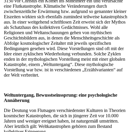
3150 vor Christus ein Komet ins Mittelmeer ein und verursachte
eine Flutkatastrophe. Klimatische Veränderungen durch
zwischenzeitliche Erwärmung bzw. aufgrund so genannter kleiner
Eiszeiten wirkten sich ebenfalls zumindest teilweise katastrophisch
aus. In einer weitgehend schriftlosen Zeit erweist sich der Mythos
als Schatzhaus des kollektiven Gedächtnisses. Wohl alle
Religionen und Weltanschauungen gehen von mythischen
Geschichtsbildern aus, in denen die Menschheitsgeschichte als
Abfolge kosmologischer Zeitalter mit jeweils spezifischen
Bedingungen gesehen wird. Diese Vorstellungen sind oft mit der
Idee einer zyklischen Wiederholung verbunden. Solche Zyklen
enden in der mythologischen Vorstellung meist mit einer globalen
Katastrophe, einem „Weltuntergang“. Diese mythologische
Vorstellung war bzw. ist in verschiedenen „Erzählvarianten“ auf
der Welt verbreitet.
Weltuntergang, Bewusstseinssprung: eine psychologische
Annäherung
Die Deutung von Flutsagen verschiedenster Kulturen in Theorien
kosmischer Katastrophen, die sich in jüngerer Zeit vor 10.000
Jahren und weniger ereignet haben, ist naturgemäß umstritten.
Aber letztlich gilt: Weltkatastrophen gehören zum Bestand
kollektiver Erinnerung.