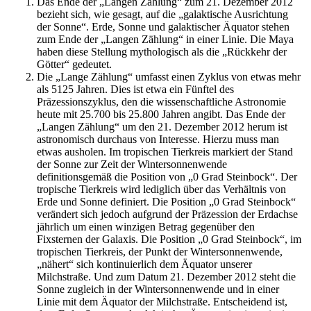
Das Ende der „Langen Zählung“ zum 21. Dezember 2012
bezieht sich, wie gesagt, auf die „galaktische Ausrichtung
der Sonne“. Erde, Sonne und galaktischer Äquator stehen
zum Ende der „Langen Zählung“ in einer Linie. Die Maya
haben diese Stellung mythologisch als die „Rückkehr der
Götter“ gedeutet.
Die „Lange Zählung“ umfasst einen Zyklus von etwas mehr
als 5125 Jahren. Dies ist etwa ein Fünftel des
Präzessionszyklus, den die wissenschaftliche Astronomie
heute mit 25.700 bis 25.800 Jahren angibt. Das Ende der
„Langen Zählung“ um den 21. Dezember 2012 herum ist
astronomisch durchaus von Interesse. Hierzu muss man
etwas ausholen. Im tropischen Tierkreis markiert der Stand
der Sonne zur Zeit der Wintersonnenwende
definitionsgemäß die Position von „0 Grad Steinbock“. Der
tropische Tierkreis wird lediglich über das Verhältnis von
Erde und Sonne definiert. Die Position „0 Grad Steinbock“
verändert sich jedoch aufgrund der Präzession der Erdachse
jährlich um einen winzigen Betrag gegenüber den
Fixsternen der Galaxis. Die Position „0 Grad Steinbock“, im
tropischen Tierkreis, der Punkt der Wintersonnenwende,
„nähert“ sich kontinuierlich dem Äquator unserer
Milchstraße. Und zum Datum 21. Dezember 2012 steht die
Sonne zugleich in der Wintersonnenwende und in einer
Linie mit dem Äquator der Milchstraße. Entscheidend ist,