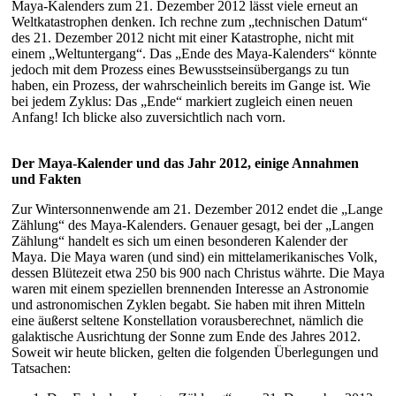
Maya-Kalenders zum 21. Dezember 2012 lässt viele erneut an
Weltkatastrophen denken. Ich rechne zum „technischen Datum“
des 21. Dezember 2012 nicht mit einer Katastrophe, nicht mit
einem „Weltuntergang“. Das „Ende des Maya-Kalenders“ könnte
jedoch mit dem Prozess eines Bewusstseinsübergangs zu tun
haben, ein Prozess, der wahrscheinlich bereits im Gange ist. Wie
bei jedem Zyklus: Das „Ende“ markiert zugleich einen neuen
Anfang! Ich blicke also zuversichtlich nach vorn.
Der Maya-Kalender und das Jahr 2012, einige Annahmen
und Fakten
Zur Wintersonnenwende am 21. Dezember 2012 endet die „Lange
Zählung“ des Maya-Kalenders. Genauer gesagt, bei der „Langen
Zählung“ handelt es sich um einen besonderen Kalender der
Maya. Die Maya waren (und sind) ein mittelamerikanisches Volk,
dessen Blütezeit etwa 250 bis 900 nach Christus währte. Die Maya
waren mit einem speziellen brennenden Interesse an Astronomie
und astronomischen Zyklen begabt. Sie haben mit ihren Mitteln
eine äußerst seltene Konstellation vorausberechnet, nämlich die
galaktische Ausrichtung der Sonne zum Ende des Jahres 2012.
Soweit wir heute blicken, gelten die folgenden Überlegungen und
Tatsachen: