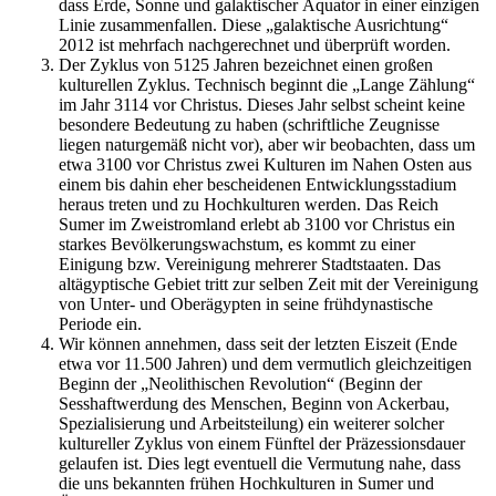
dass Erde, Sonne und galaktischer Äquator in einer einzigen
Linie zusammenfallen. Diese „galaktische Ausrichtung“
2012 ist mehrfach nachgerechnet und überprüft worden.
Der Zyklus von 5125 Jahren bezeichnet einen großen
kulturellen Zyklus. Technisch beginnt die „Lange Zählung“
im Jahr 3114 vor Christus. Dieses Jahr selbst scheint keine
besondere Bedeutung zu haben (schriftliche Zeugnisse
liegen naturgemäß nicht vor), aber wir beobachten, dass um
etwa 3100 vor Christus zwei Kulturen im Nahen Osten aus
einem bis dahin eher bescheidenen Entwicklungsstadium
heraus treten und zu Hochkulturen werden. Das Reich
Sumer im Zweistromland erlebt ab 3100 vor Christus ein
starkes Bevölkerungswachstum, es kommt zu einer
Einigung bzw. Vereinigung mehrerer Stadtstaaten. Das
altägyptische Gebiet tritt zur selben Zeit mit der Vereinigung
von Unter- und Oberägypten in seine frühdynastische
Periode ein.
Wir können annehmen, dass seit der letzten Eiszeit (Ende
etwa vor 11.500 Jahren) und dem vermutlich gleichzeitigen
Beginn der „Neolithischen Revolution“ (Beginn der
Sesshaftwerdung des Menschen, Beginn von Ackerbau,
Spezialisierung und Arbeitsteilung) ein weiterer solcher
kultureller Zyklus von einem Fünftel der Präzessionsdauer
gelaufen ist. Dies legt eventuell die Vermutung nahe, dass
die uns bekannten frühen Hochkulturen in Sumer und