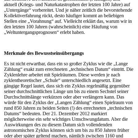
aktuell (Kriegs- und Naturkatastrophen der letzten 100 Jahre) auf
„Untergänge“ vorbereitet. Und je näher zeitlich die bevorstehende
Kollektiverfahrung rückt, desto häufiger kommt an beliebigen
Stellen eine „Vorahnung“ auf. Vielleicht erklärt das, warum wir in
den letzten 100 Jahren (wahrscheinlich) eine Häufung von
„Weltuntergangsprognosen“ erlebt haben.
Merkmale des Bewusstseinsübergangs
Es ist nicht erwartbar, dass ein so großer Zyklus wie die „Lange
Zählung“ exakt zum errechneten „technischen Datum“ eintritt. Die
Zyklenlehre arbeitet mit Spielräumen. Diese werden je nach
zyklentheoretischer „Schule“ unterschiedlich angesetzt. Eine
gängige Regel lautet, dass sich ein Zyklus regelmäßig gegenüber
seiner durchschnittlichen Länge um bis zu einem Sechstel seiner
Durchschnittslänge verkürzen oder aber verlängern kann. Das
würde für den Zyklus der „Langen Zählung“ einen Spielraum von
rund 850 Jahren zu beiden Seiten (!) des errechneten „technischen
Datums“ bedeuten. Der 21. Dezember 2012 markiert
möglicherweise ein sehr wichtiges Umschwungdatum. Aber die
Auswirkungen des zu diesem Datum sich vollendenden
astronomischen Zyklus können sich um bis zu 850 Jahren früher
oder aber später geltend machen, nämlich zwischen 1160 und