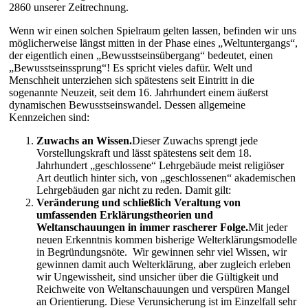
2860 unserer Zeitrechnung.
Wenn wir einen solchen Spielraum gelten lassen, befinden wir uns
möglicherweise längst mitten in der Phase eines „Weltuntergangs“,
der eigentlich einen „Bewusstseinsübergang“ bedeutet, einen
„Bewusstseinssprung“! Es spricht vieles dafür. Welt und
Menschheit unterziehen sich spätestens seit Eintritt in die
sogenannte Neuzeit, seit dem 16. Jahrhundert einem äußerst
dynamischen Bewusstseinswandel. Dessen allgemeine
Kennzeichen sind:
Zuwachs an Wissen.
Dieser Zuwachs sprengt jede
Vorstellungskraft und lässt spätestens seit dem 18.
Jahrhundert „geschlossene“ Lehrgebäude meist religiöser
Art deutlich hinter sich, von „geschlossenen“ akademischen
Lehrgebäuden gar nicht zu reden. Damit gilt:
Veränderung und schließlich Veraltung von
umfassenden Erklärungstheorien und
Weltanschauungen in immer rascherer Folge.
Mit jeder
neuen Erkenntnis kommen bisherige Welterklärungsmodelle
in Begründungsnöte. Wir gewinnen sehr viel Wissen, wir
gewinnen damit auch Welterklärung, aber zugleich erleben
wir Ungewissheit, sind unsicher über die Gültigkeit und
Reichweite von Weltanschauungen und verspüren Mangel
an Orientierung. Diese Verunsicherung ist im Einzelfall sehr