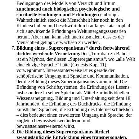
Bedingungen des Modells von Versuch und Irrtum
zunehmend auch biologische, psychologische und
spirituelle Findungen und Erfindungen
einbringt.
Wahrscheinlich steckt die Menschheit hier noch in den
Kinderschuhen und beschwört durch anfangs katastrophal
sich auswirkende Erfindungen Weltuntergangsszenarien
herauf. Aber man kann sich auch ausmalen, dass es der
Menschheit gelingt, erwachsen zu werden.
Bildung eines „Superorganismus“ durch fortwährend
dichter werdende Vernetzung.
Der „Turmbau zu Babel“
ist ein Mythos, der diesen „Superorganismus“, wo „alle Welt
eine einzige Sprache“ hatte (Genesis Kap. 11),
vorwegnimmt. Interessanterweise ist es gerade der
schöpferische Umgang mit Sprache und Kommunikation,
der die Bildung dieses Superorganismus vorantreibt. Die
Erfindung von Schriftsystemen, die Erfindung des Lesens,
insbesondere in seiner Spielart als Mittel zur individuellen
Wissensaneignung, Bildung und Unterhaltung seit dem 18.
Jahrhundert, die Erfindung des Buchdrucks, die Erfindung
künstlicher Sprachen, die Erfindung des Internet schließlich
– dies bedeutet einen erweiterten Umgang mit Sprache, der
zugleich bewusstseinsverändernd und
bewusstseinserweiternd wirkt.
Die Bildung dieses Superorganismus fördert
zwangsläufig die Entwicklung eines transpersonalen,