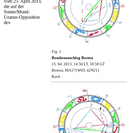
vom 25. April 2013,
die auf der
Sonne/Mond-
Uranus-Opposition
des
Fig. 1
Bombenanschlag Boston
1
5
.
0
4
.
2
013
,
1
4
.
50
L
T, 18.50 GT
Boston
,
MA
(
71W03,
42
N
2
1)
Koch