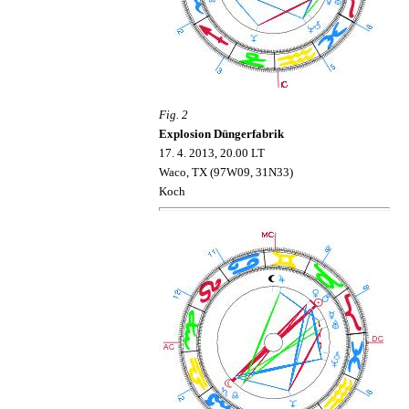
Fig. 2
Explosion Düngerfabrik
17
.
4
.
2013
,
20
.00
L
T
Waco
,
TX
(
97W
09
, 31
N
33
)
Koch