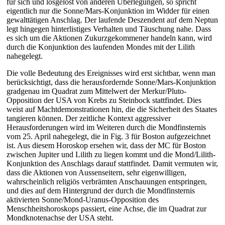
für sich und losgelöst von anderen Überlegungen, so spricht
eigentlich nur die Sonne/Mars-Konjunktion im Widder für einen
gewalttätigen Anschlag. Der laufende Deszendent auf dem Neptun
legt hingegen hinterlistiges Verhalten und Täuschung nahe. Dass
es sich um die Aktionen Zukurzgekommener handeln kann, wird
durch die Konjunktion des laufenden Mondes mit der Lilith
nahegelegt.
Die volle Bedeutung des Ereignisses wird erst sichtbar, wenn man
berücksichtigt, dass die herausfordernde Sonne/Mars-Konjunktion
gradgenau im Quadrat zum Mittelwert der Merkur/Pluto-
Opposition der USA von Krebs zu Steinbock stattfindet. Dies
weist auf Machtdemonstrationen hin, die die Sicherheit des Staates
tangieren können. Der zeitliche Kontext aggressiver
Herausforderungen wird im Weiteren durch die Mondfinsternis
vom 25. April nahegelegt, die in Fig. 3 für Boston aufgezeichnet
ist. Aus diesem Horoskop ersehen wir, dass der MC für Boston
zwischen Jupiter und Lilith zu liegen kommt und die Mond/Lilith-
Konjunktion des Anschlags darauf stattfindet. Damit vermuten wir,
dass die Aktionen von Aussenseitern, sehr eigenwilligen,
wahrscheinlich religiös verbrämten Anschauungen entspringen,
und dies auf dem Hintergrund der durch die Mondfinsternis
aktivierten Sonne/Mond-Uranus-Opposition des
Menschheitshoroskops passiert, eine Achse, die im Quadrat zur
Mondknotenachse der USA steht.