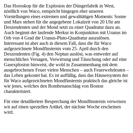
Das Horoskop für die Explosion der Düngerfabrik in West,
nördlich von Waco, entspricht hingegen eher unseren
Vorstellungen eines extremen und gewalttätigen Moments: Sonne
und Mars stehen für die angegebene Lokalzeit von 20 Uhr am
Deszendenten und der Mond setzt zu einer Quadratur dazu an.
Auch beginnt der laufende Merkur in Konjunktion mit Uranus im
Orb von 4 Grad die Uranus-Pluto-Quadratur auszulösen.
Interessant ist aber auch in diesem Fall, dass die für Waco
aufgezeichnete Mondfinsternis vom 25. April durch den
Deszendenten (Fig. 4) den Neptun auslöst, was entweder auf
menschliches Versagen, Verwirrung und Täuschung oder auf eine
Gasexplosion hinweist, die wohl in Zusammenhang mit dem
ausgebrochenen Feuer vielen Menschen – auch Feuerwehrleuten –
das Leben gekostet hat. Es ist auffällig, dass das Häusersystem der
für Waco aufgezeichneten Mondfinsternis praktisch das gleiche ist
wie jenes, welches den Bombenanschlag von Boston
charakterisiert.
Für eine detailliertere Besprechung der Mondfinsternis verweisen
wir auf einen speziellen Artikel, der nächste Woche erscheinen
wird.