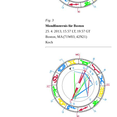
Fig. 3
Mondfinsternis für Boston
2
5
. 4.
2013,
1
5
.
57
L
T, 19.57 GT
Boston
,
MA
(
71W03,
42
N
2
1)
Koch