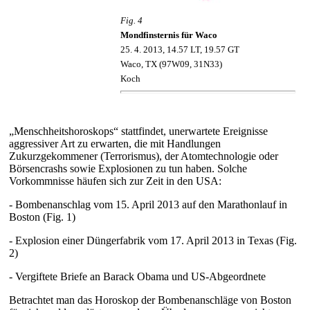
Fig. 4
Mondfinsternis für Waco
25
.
4
.
2013,
1
4
.
57
L
T, 19.57 GT
Waco
,
TX
(
97W
09
, 31
N
33
)
Koch
„Menschheitshoroskops“ stattfindet, unerwartete Ereignisse
aggressiver Art zu erwarten, die mit Handlungen
Zukurzgekommener (Terrorismus), der Atomtechnologie oder
Börsencrashs sowie Explosionen zu tun haben. Solche
Vorkommnisse häufen sich zur Zeit in den USA:
-
Bombenanschlag vom 15. April 2013 auf den Marathonlauf in
Boston (Fig. 1)
- Explosion einer Düngerfabrik vom 17. April 2013 in Texas (Fig.
2)
- Vergiftete Briefe an Barack Obama und US-Abgeordnete
Betrachtet man das Horoskop der Bombenanschläge von Boston