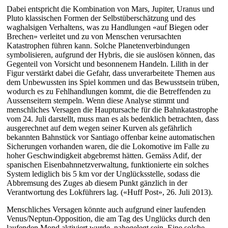
Dabei entspricht die Kombination von Mars, Jupiter, Uranus und
Pluto klassischen Formen der Selbstüberschätzung und des
waghalsigen Verhaltens, was zu Handlungen «auf Biegen oder
Brechen» verleitet und zu von Menschen verursachten
Katastrophen führen kann. Solche Planetenverbindungen
symbolisieren, aufgrund der Hybris, die sie auslösen können, das
Gegenteil von Vorsicht und besonnenem Handeln. Lilith in der
Figur verstärkt dabei die Gefahr, dass unverarbeitete Themen aus
dem Unbewussten ins Spiel kommen und das Bewusstsein trüben,
wodurch es zu Fehlhandlungen kommt, die die Betreffenden zu
Aussenseitern stempeln. Wenn diese Analyse stimmt und
menschliches Versagen die Hauptursache für die Bahnkatastrophe
vom 24. Juli darstellt, muss man es als bedenklich betrachten, dass
ausgerechnet auf dem wegen seiner Kurven als gefährlich
bekannten Bahnstück vor Santiago offenbar keine automatischen
Sicherungen vorhanden waren, die die Lokomotive im Falle zu
hoher Geschwindigkeit abgebremst hätten. Gemäss Adif, der
spanischen Eisenbahnnetzverwaltung, funktionierte ein solches
System lediglich bis 5 km vor der Unglücksstelle, sodass die
Abbremsung des Zuges ab diesem Punkt gänzlich in der
Verantwortung des Lokführers lag. («Huff Post», 26. Juli 2013).
Menschliches Versagen könnte auch aufgrund einer laufenden
Venus/Neptun-Opposition, die am Tag des Unglücks durch den
laufenden Mond aktiviert wurde, nahegelegt sein. Eine solche