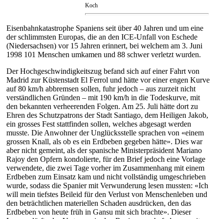
Koch
Eisenbahnkatastrophe Spaniens seit über 40 Jahren und um eine
der schlimmsten Europas, die an den ICE-Unfall von Eschede
(Niedersachsen) vor 15 Jahren erinnert, bei welchem am 3. Juni
1998 101 Menschen umkamen und 88 schwer verletzt wurden.
Der Hochgeschwindigkeitszug befand sich auf einer Fahrt von
Madrid zur Küstenstadt El Ferrol und hätte vor einer engen Kurve
auf 80 km/h abbremsen sollen, fuhr jedoch – aus zurzeit nicht
verständlichen Gründen – mit 190 km/h in die Todeskurve, mit
den bekannten verheerenden Folgen. Am 25. Juli hätte dort zu
Ehren des Schutzpatrons der Stadt Santiago, dem Heiligen Jakob,
ein grosses Fest stattfinden sollen, welches abgesagt werden
musste. Die Anwohner der Unglücksstelle sprachen von «einem
grossen Knall, als ob es ein Erdbeben gegeben hätte». Dies war
aber nicht gemeint, als der spanische Ministerpräsident Mariano
Rajoy den Opfern kondolierte, für den Brief jedoch eine Vorlage
verwendete, die zwei Tage vorher im Zusammenhang mit einem
Erdbeben zum Einsatz kam und nicht vollständig umgeschrieben
wurde, sodass die Spanier mit Verwunderung lesen mussten: «Ich
will mein tiefstes Beileid für den Verlust von Menschenleben und
den beträchtlichen materiellen Schaden ausdrücken, den das
Erdbeben von heute früh in Gansu mit sich brachte». Dieser