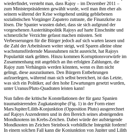
wiederfindet, versteht man, dass Rajoy – im Dezember 2011 –
zum Ministerpräsidenten gewählt wurde, weil man ihm eher als
seinem während der Krise weitgehend untätig gebliebenen
sozialistischen Vorgänger Zapatero zutraute, die Finanzkrise zu
lösen. Die Spanier wussten dabei, dass sie sich aufgrund der
vorgesehenen Austeritätspolitik Rajoys auf harte Einschnitte und
schmerzliche Verzichte gefasst machen müssten. Seit
Verbesserungen für die Bürger jedoch auf sich warten lassen und
die Zahl der Arbeitslosen weiter steigt, weil Sparen alleine ohne
wachstumsfördernde Massnahmen nicht ausreicht, hat Rajoys
Popularität stark gelitten. Hinzu kommen Korruptionsvorwürfe im
Zusammenhang mit angeblich an ihn erfolgten Zahlungen, die
Rajoy zum Verhängnis werden könnten, wenn es ihm nicht
gelingt, diese auszuräumen. Den Bürgern Entbehrungen
aufzuerlegen, während man sich selbst bereichert, ist das Letzte,
was sich ein Politiker, auf den hohe Erwartungen gesetzt wurden,
unter Uranus/Pluto-Quadraten leisten kann!
Nun fallen die kritische Konstellationen der für ganz Spanien
traumatisierenden Zugkatastrophe (Fig. 1) in der Form einer
Mars/Jupiter/Lilith-Konjunktion (Opposition Pluto) ausgerechnet
auf Rajoys Aszendenten und in den Bereich seines absteigenden
Mondknotens im Krebs-Zeichen. Dabei würde der aufsteigende
Mondknoten im Zeichen Steinbock vorbildliche Integrität fordern!
In einem solchen Fall kann die Konjunktion von Jupiter und Lilith