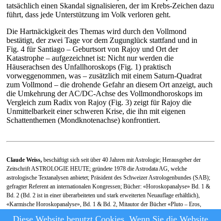
tatsächlich einen Skandal signalisieren, der im Krebs-Zeichen dazu
führt, dass jede Unterstützung im Volk verloren geht.
Die Hartnäckigkeit des Themas wird durch den Vollmond
bestätigt, der zwei Tage vor dem Zugunglück stattfand und in
Fig. 4 für Santiago – Geburtsort von Rajoy und Ort der
Katastrophe – aufgezeichnet ist: Nicht nur werden die
Häuserachsen des Unfallhoroskops (Fig. 1) praktisch
vorweggenommen, was – zusätzlich mit einem Saturn-Quadrat
zum Vollmond – die drohende Gefahr an diesem Ort anzeigt, auch
die Umkehrung der AC/DC-Achse des Vollmondhoroskops im
Vergleich zum Radix von Rajoy (Fig. 3) zeigt für Rajoy die
Unmittelbarkeit einer schweren Krise, die ihn mit eigenen
Schattenthemen (Mondknotenachse) konfrontiert.
Claude Weiss,
beschäftigt sich seit über 40 Jahren mit Astrologie; Herausgeber der
Zeitschrift ASTROLOGIE HEUTE; gründete 1978 die Astrodata AG, welche
astrologische Textanalysen anbietet; Präsident des Schweizer Astrologenbundes (SAB);
gefragter Referent an internationalen Kongressen; Bücher: «Horoskopanalyse» Bd. 1 &
Bd. 2 (Bd. 2 ist in einer überarbeiteten und stark erweiterten Neuauflage erhältlich),
«Karmische Horoskopanalyse», Bd. 1 & Bd. 2, Mitautor der Bücher «Pluto – Eros,
Dämon und Transformation», «Die Lilith-Fibel», «Wendezeit 2010–2012», «Visionen
Diese Website benutzt Cookies. Wenn Sie die Website