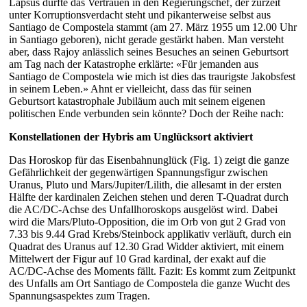
Lapsus dürfte das Vertrauen in den Regierungschef, der zurzeit
unter Korruptionsverdacht steht und pikanterweise selbst aus
Santiago de Compostela stammt (am 27. März 1955 um 12.00 Uhr
in Santiago geboren), nicht gerade gestärkt haben. Man versteht
aber, dass Rajoy anlässlich seines Besuches an seinen Geburtsort
am Tag nach der Katastrophe erklärte: «Für jemanden aus
Santiago de Compostela wie mich ist dies das traurigste Jakobsfest
in seinem Leben.» Ahnt er vielleicht, dass das für seinen
Geburtsort katastrophale Jubiläum auch mit seinem eigenen
politischen Ende verbunden sein könnte? Doch der Reihe nach:
Konstellationen der Hybris am Unglücksort aktiviert
Das Horoskop für das Eisenbahnunglück (Fig. 1) zeigt die ganze
Gefährlichkeit der gegenwärtigen Spannungsfigur zwischen
Uranus, Pluto und Mars/Jupiter/Lilith, die allesamt in der ersten
Hälfte der kardinalen Zeichen stehen und deren T-Quadrat durch
die AC/DC-Achse des Unfallhoroskops ausgelöst wird. Dabei
wird die Mars/Pluto-Opposition, die im Orb von gut 2 Grad von
7.33 bis 9.44 Grad Krebs/Steinbock applikativ verläuft, durch ein
Quadrat des Uranus auf 12.30 Grad Widder aktiviert, mit einem
Mittelwert der Figur auf 10 Grad kardinal, der exakt auf die
AC/DC-Achse des Moments fällt. Fazit: Es kommt zum Zeitpunkt
des Unfalls am Ort Santiago de Compostela die ganze Wucht des
Spannungsaspektes zum Tragen.