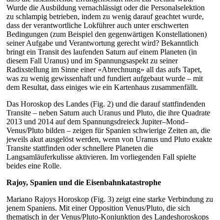
Wurde die Ausbildung vernachlässigt oder die Personalselektion
zu schlampig betrieben, indem zu wenig darauf geachtet wurde,
dass der verantwortliche Lokführer auch unter erschwerten
Bedingungen (zum Beispiel den gegenwärtigen Konstellationen)
seiner Aufgabe und Verantwortung gerecht wird? Bekanntlich
bringt ein Transit des laufenden Saturn auf einem Planeten (in
diesem Fall Uranus) und im Spannungsaspekt zu seiner
Radixstellung im Sinne einer «Abrechnung» all das aufs Tapet,
was zu wenig gewissenhaft und fundiert aufgebaut wurde – mit
dem Resultat, dass einiges wie ein Kartenhaus zusammenfällt.
Das Horoskop des Landes (Fig. 2) und die darauf stattfindenden
Transite – neben Saturn auch Uranus und Pluto, die ihre Quadrate
2013 und 2014 auf dem Spannungsdreieck Jupiter–Mond–
Venus/Pluto bilden – zeigen für Spanien schwierige Zeiten an, die
jeweils akut ausgelöst werden, wenn von Uranus und Pluto exakte
Transite stattfinden oder schnellere Planeten die
Langsamläuferkulisse aktivieren. Im vorliegenden Fall spielte
beides eine Rolle.
Rajoy, Spanien und die Eisenbahnkatastrophe
Mariano Rajoys Horoskop (Fig. 3) zeigt eine starke Verbindung zu
jenem Spaniens. Mit einer Opposition Venus/Pluto, die sich
thematisch in der Venus/Pluto-Konjunktion des Landeshoroskops