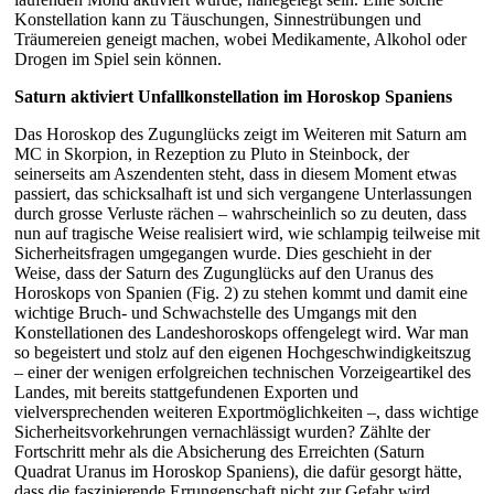
Konstellation kann zu Täuschungen, Sinnestrübungen und
Träumereien geneigt machen, wobei Medikamente, Alkohol oder
Drogen im Spiel sein können.
Saturn aktiviert Unfallkonstellation im Horoskop Spaniens
Das Horoskop des Zugunglücks zeigt im Weiteren mit Saturn am
MC in Skorpion, in Rezeption zu Pluto in Steinbock, der
seinerseits am Aszendenten steht, dass in diesem Moment etwas
passiert, das schicksalhaft ist und sich vergangene Unterlassungen
durch grosse Verluste rächen – wahrscheinlich so zu deuten, dass
nun auf tragische Weise realisiert wird, wie schlampig teilweise mit
Sicherheitsfragen umgegangen wurde. Dies geschieht in der
Weise, dass der Saturn des Zugunglücks auf den Uranus des
Horoskops von Spanien (Fig. 2) zu stehen kommt und damit eine
wichtige Bruch- und Schwachstelle des Umgangs mit den
Konstellationen des Landeshoroskops offengelegt wird. War man
so begeistert und stolz auf den eigenen Hochgeschwindigkeitszug
– einer der wenigen erfolgreichen technischen Vorzeigeartikel des
Landes, mit bereits stattgefundenen Exporten und
vielversprechenden weiteren Exportmöglichkeiten –, dass wichtige
Sicherheitsvorkehrungen vernachlässigt wurden? Zählte der
Fortschritt mehr als die Absicherung des Erreichten (Saturn
Quadrat Uranus im Horoskop Spaniens), die dafür gesorgt hätte,
dass die faszinierende Errungenschaft nicht zur Gefahr wird.