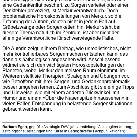
eine Gedankenflut beschert, zu Sorgen verleitet oder einen
Denkfehler provoziert, ist Merkur verantwortlich. Doch
problematische Horoskopstellungen von Merkur, so die
Erfahrung der Autorin, deuten nicht in jedem Fall auf
Grübelzwänge oder Sorgenketten hin. Merkur steht bei
diesem Thema natürlich im Zentrum, ist aber nicht der
alleinige Verantwortliche für schwerwiegende Fälle.
Die Autorin zeigt in ihrem Beitrag, wie unrealistisches, nicht
mehr kontrollierbares Sorgenmachen entstehen kann, das
dann als pathologisch angesehen wird. Anschliessend
widmet sie sich den wichtigsten Horoskopstellungen der
Planeten, wobei Merkur den meisten Raum einnimmt. Im
Weiteren stellt sie Therapien, Strategien und Übungen vor,
wie Betroffene mit ihrer Sorgen- und Gedankenproblematik
besser umgehen lernen. Zum Abschluss gibt sie einige Tipps
und Hinweise, wie mit einem anderen Blickwinkel, mit
Humor und einem «Über die Nasenspitze hinaussehen» in
vielen Fällen Entspannung in belastende Sorgensituationen
gebracht werden kann.
Barbara Egert,
geprüfte Astrologin DAV; jahrzehntelange Astrologieerfahrung;
astrologische Beratungen und Kurse in Berlin; diverse Fachpublikationen;
Autorin von Galiastro-Texten; Bücher: «Hochsensibilität im Horoskiop» (2012),