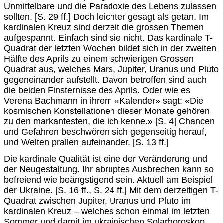
Unmittelbare und die Paradoxie des Lebens zulassen
sollten. [S. 29 ff.] Doch leichter gesagt als getan. Im
kardinalen Kreuz sind derzeit die grossen Themen
aufgespannt. Einfach sind sie nicht. Das kardinale T-
Quadrat der letzten Wochen bildet sich in der zweiten
Hälfte des Aprils zu einem schwierigen Grossen
Quadrat aus, welches Mars, Jupiter, Uranus und Pluto
gegeneinander aufstellt. Davon betroffen sind auch
die beiden Finsternisse des Aprils. Oder wie es
Verena Bachmann in ihrem «Kalender» sagt: «Die
kosmischen Konstellationen dieser Monate gehören
zu den markantesten, die ich kenne.» [S. 4] Chancen
und Gefahren beschwören sich gegenseitig herauf,
und Welten prallen aufeinander. [S. 13 ff.]
Die kardinale Qualität ist eine der Veränderung und
der Neugestaltung. Ihr abruptes Ausbrechen kann so
befreiend wie beängstigend sein. Aktuell am Beispiel
der Ukraine. [S. 16 ff., S. 24 ff.] Mit dem derzeitigen T-
Quadrat zwischen Jupiter, Uranus und Pluto im
kardinalen Kreuz – welches schon einmal im letzten
Sommer und damit im ukrainischen Solarhoroskop