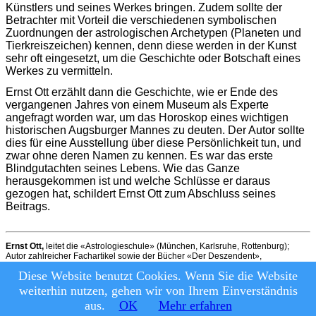
Künstlers und seines Werkes bringen. Zudem sollte der
Betrachter mit Vorteil die verschiedenen symbolischen
Zuordnungen der astrologischen Archetypen (Planeten und
Tierkreiszeichen) kennen, denn diese werden in der Kunst
sehr oft eingesetzt, um die Geschichte oder Botschaft eines
Werkes zu vermitteln.
Ernst Ott erzählt dann die Geschichte, wie er Ende des
vergangenen Jahres von einem Museum als Experte
angefragt worden war, um das Horoskop eines wichtigen
historischen Augsburger Mannes zu deuten. Der Autor sollte
dies für eine Ausstellung über diese Persönlichkeit tun, und
zwar ohne deren Namen zu kennen. Es war das erste
Blindgutachten seines Lebens. Wie das Ganze
herausgekommen ist und welche Schlüsse er daraus
gezogen hat, schildert Ernst Ott zum Abschluss seines
Beitrags.
Ernst Ott,
leitet die «Astrologieschule» (München, Karlsruhe, Rottenburg);
Autor zahlreicher Fachartikel sowie der Bücher «Der Deszendent»,
«Lebensweg-Analyse», «Astrologie mit Tarot» und «Pluto im Steinbock 2008–
Diese Website benutzt Cookies. Wenn Sie die Website
2024» (Website:
www.astrologieschule.org
)
weiterhin nutzen, gehen wir von Ihrem Einverständnis
© Astrologie Heute, 2026
|
Datenschutz und Nutzungsbedingungen
aus.
OK
Mehr erfahren
|
Impressum
|
Kontakt