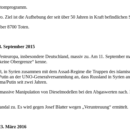
s Atomprogramm.
iel ist die Aufhebung der seit über 50 Jahren in Kraft befindlichen 
über 8700 Toten.
8. September 2015
steuropa, insbesondere Deutschland, massiv zu. Am 11. September m
„keine Obergrenze“ kenne.
aft, in Syrien zusammen mit dem Assad-Regime die Truppen des islamis
utin an der UNO-Generalversammlung an, dass Russland in Syrien an 
a/Putin seit zwei Jahren.
ssive Manipulation von Dieselmodellen bei den Abgaswerten nach. 
dal zu. Es wird gegen Josef Blatter wegen „Veruntreuung“ ermittelt.
23. März 2016