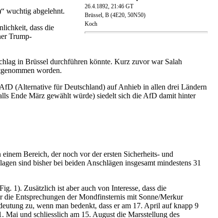
26.4.1892, 21:46 GT
)“ wuchtig abgelehnt.
Brüssel
, B (4E20, 50N50)
Koch
ichkeit, dass die
ner Trump-
hlag in Brüssel durchführen könnte. Kurz zuvor war Salah
estgenommen worden.
fD (Alternative für Deutschland) auf Anhieb in allen drei Ländern
alls Ende März gewählt würde) siedelt sich die AfD damit hinter
 einem Bereich, der noch vor der ersten Sicherheits- und
klagen sind bisher bei beiden Anschlägen insgesamt mindestens 31
. 1). Zusätzlich ist aber auch von Interesse, dass die
für die Entsprechungen der Mondfinsternis mit Sonne/Merkur
utung zu, wenn man bedenkt, dass er am 17. April auf knapp 9
1. Mai und schliesslich am 15. August die Marsstellung des