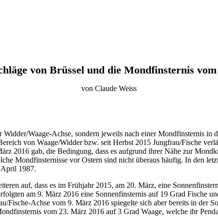
chläge von Brüssel und die Mondfinsternis vom
von Claude Weiss
er Widder/Waage-Achse, sondern jeweils nach einer Mondfinsternis in d
ereich von Waage/Widder bzw. seit Herbst 2015 Jungfrau/Fische verläu
März 2016 gab, die Bedingung, dass es aufgrund ihrer Nähe zur Mondk
e Mondfinsternisse vor Ostern sind nicht überaus häufig. In den letz
 April 1987.
iteren auf, dass es im Frühjahr 2015, am 20. März, eine Sonnenfinster
rfolgten am 9. März 2016 eine Sonnenfinsternis auf 19 Grad Fische un
au/Fische-Achse vom 9. März 2016 spiegelte sich aber bereits in der S
 Mondfinsternis vom 23. März 2016 auf 3 Grad Waage, welche ihr Penda