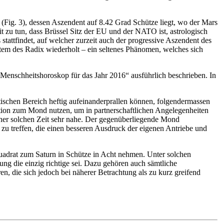
 (Fig. 3), dessen Aszendent auf 8.42 Grad Schütze liegt, wo der Mars
 zu tun, dass Brüssel Sitz der EU und der NATO ist, astrologisch
tattfindet, auf welcher zurzeit auch der progressive Aszendent des
tem des Radix wiederholt – ein seltenes Phänomen, welches sich
 Menschheitshoroskop für das Jahr 2016“ ausführlich beschrieben. In
ischen Bereich heftig aufeinanderprallen können, folgendermassen
ition zum Mond nutzen, um in partnerschaftlichen Angelegenheiten
einer solchen Zeit sehr nahe. Der gegenüberliegende Mond
zu treffen, die einen besseren Ausdruck der eigenen Antriebe und
Quadrat zum Saturn in Schütze in Acht nehmen. Unter solchen
ng die einzig richtige sei. Dazu gehören auch sämtliche
n, die sich jedoch bei näherer Betrachtung als zu kurz greifend