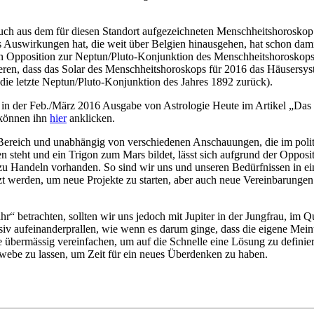
h auch aus dem für diesen Standort aufgezeichneten Menschheitshoroskop
 Auswirkungen hat, die weit über Belgien hinausgehen, hat schon damit
in Opposition zur Neptun/Pluto-Konjunktion des Menschheitshoroskops s
eren, dass das Solar des Menschheitshoroskops für 2016 das Häusersys
die letzte Neptun/Pluto-Konjunktion des Jahres 1892 zurück).
e in der Feb./März 2016 Ausgabe von Astrologie Heute im Artikel „Das
e können ihn
hier
anklicken.
 Bereich und unabhängig von verschiedenen Anschauungen, die im polit
 steht und ein Trigon zum Mars bildet, lässt sich aufgrund der Oppos
ft zu Handeln vorhanden. So sind wir uns und unseren Bedürfnissen in 
 werden, um neue Projekte zu starten, aber auch neue Vereinbarungen 
“ betrachten, sollten wir uns jedoch mit Jupiter in der Jungfrau, im 
siv aufeinanderprallen, wie wenn es darum ginge, dass die eigene Meinu
 übermässig vereinfachen, um auf die Schnelle eine Lösung zu definiere
chwebe zu lassen, um Zeit für ein neues Überdenken zu haben.