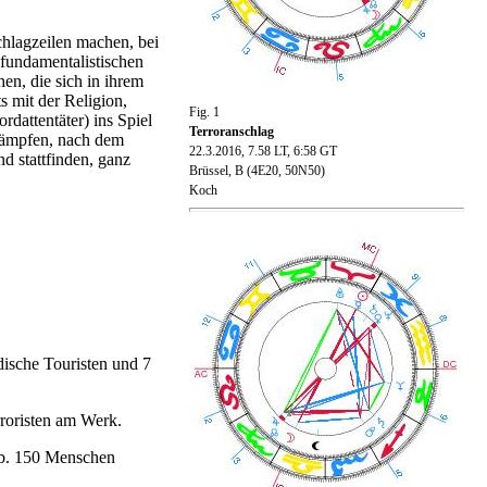
chlagzeilen machen, bei
fundamentalistischen
en, die sich in ihrem
s mit der Religion,
Fig. 1
dattentäter) ins Spiel
Terroranschlag
 Kämpfen, nach dem
22.3.2016, 7.58 LT,
6:58 GT
 stattfinden, ganz
Brüssel, B (4E20, 50N50)
Koch
dische Touristen und 7
rroristen am Werk.
ab. 150 Menschen