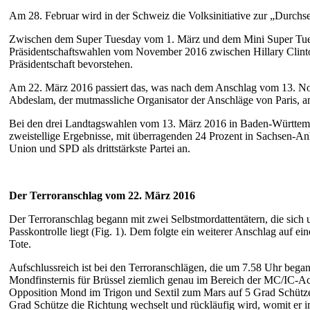
Am 28. Februar wird in der Schweiz die Volksinitiative zur „Durchs
Zwischen dem Super Tuesday vom 1. März und dem Mini Super Tuesday,
Präsidentschaftswahlen vom November 2016 zwischen Hillary Clint
Präsidentschaft bevorstehen.
Am 22. März 2016 passiert das, was nach dem Anschlag vom 13. Nove
Abdeslam, der mutmassliche Organisator der Anschläge von Paris, a
Bei den drei Landtagswahlen vom 13. März 2016 in Baden-Württember
zweistellige Ergebnisse, mit überragenden 24 Prozent in Sachsen-Anh
Union und SPD als drittstärkste Partei an.
Der Terroranschlag vom 22. März 2016
Der Terroranschlag begann mit zwei Selbstmordattentätern, die sich 
Passkontrolle liegt (Fig. 1). Dem folgte ein weiterer Anschlag auf
Tote.
Aufschlussreich ist bei den Terroranschlägen, die um 7.58 Uhr begann
Mondfinsternis für Brüssel ziemlich genau im Bereich der MC/IC-Ac
Opposition Mond im Trigon und Sextil zum Mars auf 5 Grad Schütz
Grad Schütze die Richtung wechselt und rückläufig wird, womit er im