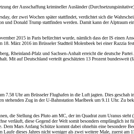
etzung der Ausschaffung krimineller Ausländer (Durchsetzungsinitative
 der zwei Wochen später stattfindet, verdichtet sich die Wahrscheinl
on und Donald Trump stattfinden werden. Damit kann der Alptraum ei
mber 2015 in Paris befürchtet wurde, nämlich dass der IS einen Ansc
m 18. März 2016 im Brüsseler Stadtteil Molenbeek bei einer Razzia f
g, Rheinland-Pfalz und Sachsen-Anhalt erreicht die deutsche Partei A
alt. Mit auf Deutschland verteilt geschätzten 13 Prozent bundesweit (f
um 7.58 Uhr am Brüsseler Flughafen in die Luft jagten. Dies geschah in
 einen stehenden Zug in der U-Bahnstation Maelbeek um 9.11 Uhr. Zu be
en, die Stellung des Pluto am MC, der im Quadrat zum Uranus steht (Fig
hse verläuft, diese Gegend der Welt somit besonders empfänglich ist 
e. Dem Mars Anfang Schütze kommt dabei ohnehin eine besondere Bede
 Laufe dieses Jahres nicht weniger als zwei weitere Male, zuerst am 1