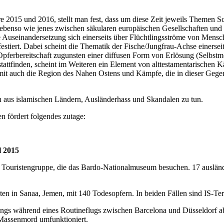
re 2015 und 2016, stellt man fest, dass um diese Zeit jeweils Themen S
benso wie jenes zwischen säkularen europäischen Gesellschaften und 
se Auseinandersetzung sich einerseits über Flüchtlingsströme von Mensch
stiert. Dabei scheint die Thematik der Fische/Jungfrau-Achse einerseit
ferbereitschaft zugunsten einer diffusen Form von Erlösung (Selbstmor
tattfinden, scheint im Weiteren ein Element von alttestamentarischen
t auch die Region des Nahen Ostens und Kämpfe, die in dieser Gegend
 aus islamischen Ländern, Ausländerhass und Skandalen zu tun.
en fördert folgendes zutage:
l 2015
ne Touristengruppe, die das Bardo-Nationalmuseum besuchen. 17 auslän
ten in Sanaa, Jemen, mit 140 Todesopfern. In beiden Fällen sind IS-Te
ings während eines Routineflugs zwischen Barcelona und Düsseldorf 
 Massenmord umfunktioniert.