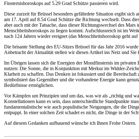
Finsternishoroskops auf 5.29 Grad Schütze passieren wird.
Diese zurzeit für Brüssel besonders gefährdete Situation ergibt sic
am 17. April auf 8.54 Grad Schütze die Richtung wechselt. Dass dies
aber auch mit der Tatsache, dass dieser Richtungswechsel des Mars 
Menschheitshoroskops zu liegen kommt. Aufschlussreich ist im Weit
nach 124 Jahren wieder ereignet (das Menschheitshoroskop geht auf 
Die brisante Stellung des EU-Sitzes Brüssel für das Jahr 2016 wurd
Anbetracht der Aktualität stellen wir diesen Artikel ins Netz und Si
Im Übrigen lassen sich die Energien der Mondfinsternis im privaten
nutzen: Die Sonne, die in Konjunktion mit Merkur im Widder-Zeichen
Klarheit zu schaffen. Das Denken ist fokussiert und die Bereitscha
symbolisiert das Gegenüber und die vorhandene Energie kann genutzt
Bedürfnisse ermöglichen.
Vor Kämpfen um Prinzipien und um das, was wir als „richtig und wahr
Konstellationen kann es sein, dass unterschiedliche Standpunkte mas
fundamentalistische wie auch populistische Neigungen, die die Dinge
entpuppt. In einer solchen Zeit schadet es nicht, die Dinge in der S
Auf diesem Gedanken aufbauend wünsche ich Ihnen Frohe Ostern.