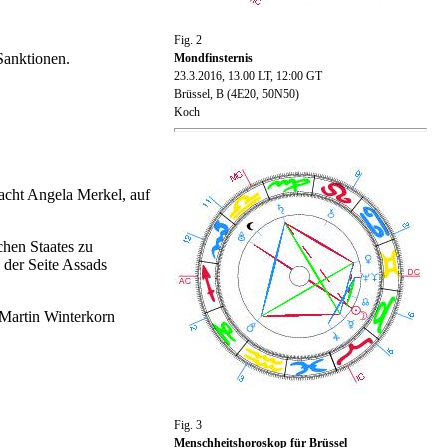
Fig. 2
Sanktionen.
Mondfinsternis
23.3.2016, 13.00 LT
, 12:00 GT
Brüssel
, B (4E20, 50N50)
Koch
acht Angela Merkel, auf
chen Staates zu
der Seite Assads
Martin Winterkorn
Fig. 3
Menschheitshoroskop für Brüssel