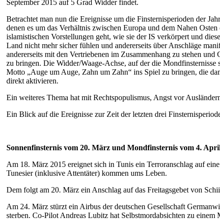
September 2015 auf 5 Grad Widder findet.
Betrachtet man nun die Ereignisse um die Finsternisperioden der Jah
denen es um das Verhältnis zwischen Europa und dem Nahen Osten e
islamistischen Vorstellungen geht, wie sie der IS verkörpert und die
Land nicht mehr sicher fühlen und andererseits über Anschläge manife
andererseits mit den Vertriebenen im Zusammenhang zu stehen und Op
zu bringen. Die Widder/Waage-Achse, auf der die Mondfinsternisse s
Motto „Auge um Auge, Zahn um Zahn“ ins Spiel zu bringen, die dami
direkt aktivieren.
Ein weiteres Thema hat mit Rechtspopulismus, Angst vor Ausländern
Ein Blick auf die Ereignisse zur Zeit der letzten drei Finsternisperiod
Sonnenfinsternis vom 20. März und Mondfinsternis vom 4. Apri
Am 18. März 2015 ereignet sich in Tunis ein Terroranschlag auf ei
Tunesier (inklusive Attentäter) kommen ums Leben.
Dem folgt am 20. März ein Anschlag auf das Freitagsgebet von Schii
Am 24. März stürzt ein Airbus der deutschen Gesellschaft Germanw
sterben. Co-Pilot Andreas Lubitz hat Selbstmordabsichten zu einem