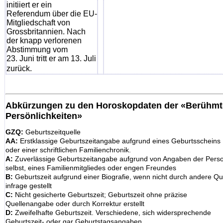
initiiert er ein
Referendum über die EU-
Mitgliedschaft von
Grossbritannien. Nach
der knapp verlorenen
Abstimmung vom
23. Juni tritt er am 13. Juli
zurück.
Abkürzungen zu den Horoskopdaten der «Berühm
Persönlichkeiten»
GZQ:
Geburtszeitquelle
AA:
Erstklassige Geburtszeitangabe aufgrund eines Geburtsscheins
oder einer schriftlichen Familienchronik.
A:
Zuverlässige Geburtszeitangabe aufgrund von Angaben der Pers
selbst, eines Familienmitgliedes oder engen Freundes
B:
Geburtszeit aufgrund einer Biografie, wenn nicht durch andere Qu
infrage gestellt
C:
Nicht gesicherte Geburtszeit; Geburtszeit ohne präzise
Quellenangabe oder durch Korrektur erstellt
D:
Zweifelhafte Geburtszeit. Verschiedene, sich widersprechende
Geburtszeit- oder gar Geburtstagsangaben