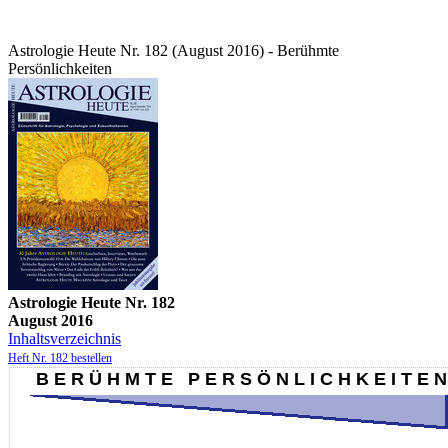
Astrologie Heute Nr. 182 (August 2016) - Berühmte
Persönlichkeiten
Astrologie Heute Nr. 182
August 2016
Inhaltsverzeichnis
Heft Nr. 182 bestellen
B E R Ü H M T E P E R S Ö N L I C H K E I T E N