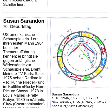
dem Model Claudia
Schiffer liiert.
Susan Sarandon
. Geburtstag
70
US-amerikanische
Schauspielerin. Lernt
ihren ersten Mann 1964
bei einer
Theateraufführung
kennen; er bringt sie
gegen anfängliche
Widerstände zur
Schauspielerei. Dreht
kleinere TV-Parts. Spielt
1975 neben Redford in
«Tollkühne Flieger» und
im Kultfilm «Rocky Horror
Picture Show». 1978 in
Susan Sarandon
Louis Malles «Pretty
4. 10. 1946, 14:25 LT, 19:25 GT
Baby», 1980 in «Atlantic
New York/NY, USA (40N45, 73W57)
City» (Oscarnomination).
Koch
(GZQ: Astro-Databank, A)