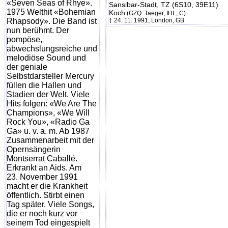
«Seven Seas of Rhye».
Sansibar-Stadt, TZ (6S10, 39E11)
1975 Welthit «Bohemian
Koch
(GZQ: Taeger, IHL, C)
Rhapsody». Die Band ist
† 24. 11. 1991, London, GB
nun berühmt. Der
pompöse,
abwechslungsreiche und
melodiöse Sound und
der geniale
Selbstdarsteller Mercury
füllen die Hallen und
Stadien der Welt. Viele
Hits folgen: «We Are The
Champions», «We Will
Rock You», «Radio Ga
Ga» u. v. a. m. Ab 1987
Zusammenarbeit mit der
Opernsängerin
Montserrat Caballé.
Erkrankt an Aids. Am
23. November 1991
macht er die Krankheit
öffentlich. Stirbt einen
Tag später. Viele Songs,
die er noch kurz vor
seinem Tod eingespielt