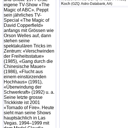
Koch
(GZQ: Astro-Databank, AA)
eigene TV-Show «The
Magic of ABC». Peppt
sein jährliches TV-
Special «The Magic of
David Copperfield»
anfangs mit Grössen wie
Orson Welles auf, dann
stehen seine
spektakulären Tricks im
Zentrum: «Verschwinden
der Freiheitsstatue»
(1985), «Gang durch die
Chinesische Mauer»
(1986), «Flucht aus
einem einstürzenden
Hochhaus» (1991),
«Überwindung der
Schwerkraft» (1992) u. a.
Seine letzte grosse
Trickkiste ist 2001
«Tornado of Fire». Heute
sieht man seine Shows
hauptsächlich in Las
Vegas. 1994–1999 mit