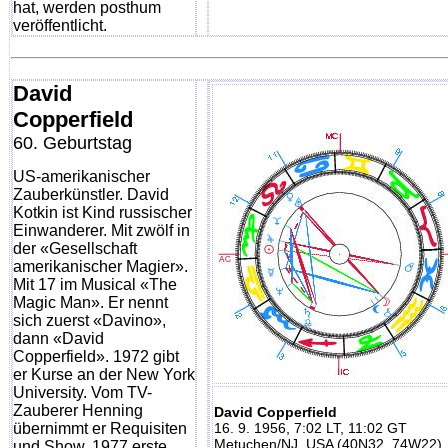
hat, werden posthum
veröffentlicht.
David
Copperfield
60. Geburtstag
US-amerikanischer
Zauberkünstler. David
Kotkin ist Kind russischer
Einwanderer. Mit zwölf in
der «Gesellschaft
amerikanischer Magier».
Mit 17 im Musical «The
Magic Man». Er nennt
sich zuerst «Davino»,
dann «David
Copperfield». 1972 gibt
er Kurse an der New York
University. Vom TV-
Zauberer Henning
David Copperfield
übernimmt er Requisiten
16. 9. 1956, 7:02 LT, 11:02 GT
Metuchen/NJ, USA (40N32, 74W22)
und Show. 1977 erste