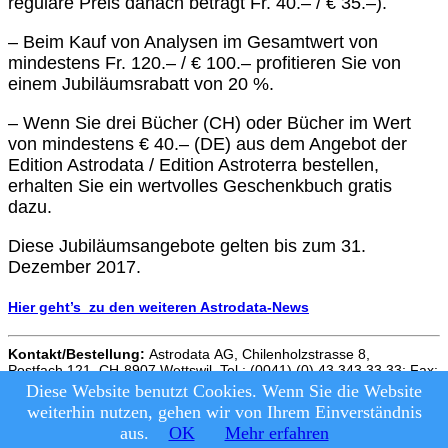
reguläre Preis danach beträgt Fr. 40.– / € 35.–).
– Beim Kauf von Analysen im Gesamtwert von
mindestens Fr. 120.– / € 100.– profitieren Sie von
einem Jubiläumsrabatt von 20 %.
– Wenn Sie drei Bücher (CH) oder Bücher im Wert
von mindestens € 40.– (DE) aus dem Angebot der
Edition Astrodata / Edition Astroterra bestellen,
erhalten Sie ein wertvolles Geschenkbuch gratis
dazu.
Diese Jubiläumsangebote gelten bis zum 31.
Dezember 2017.
Hier geht’s zu den weiteren Astrodata-News
Kontakt/Bestellung:
Astrodata AG, Chilenholzstrasse 8,
Postfach 121, CH-8907 Wettswil, Tel.: (0041) (0) 43 343 33 33; Fax:
(0041)
(0) 43 343 33 43
, E-Mail:
info@astrodata.ch
, Internet:
Diese Website benutzt Cookies. Wenn Sie die Website
www.astrodata.com
weiterhin nutzen, gehen wir von Ihrem Einverständnis
© Astrologie Heute, 2026
|
Datenschutz und Nutzungsbedingungen
aus.
OK
Mehr erfahren
|
Impressum
|
Kontakt