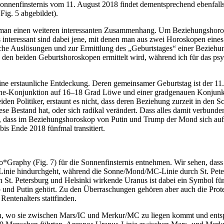
nnenfinsternis vom 11. August 2018 findet dementsprechend ebenfalls a
Fig. 5 abgebildet).
 man einen weiteren interessanten Zusammenhang. Um Beziehungshoro
nteressant sind dabei jene, mit denen man aus zwei Horoskopen eine
iche Auslösungen und zur Ermittlung des „Geburtstages“ einer Beziehu
 den beiden Geburtshoroskopen ermittelt wird, während ich für das ps
e erstaunliche Entdeckung. Deren gemeinsamer Geburtstag ist der 11
Sonne-Konjunktion auf 16–18 Grad Löwe und einer gradgenauen Konjunk
n Politiker, erstaunt es nicht, dass deren Beziehung zurzeit in den Sc
se Bestand hat, oder sich radikal verändert. Dass alles damit verbunde
n, dass im Beziehungshoroskop von Putin und Trump der Mond sich auf
bis Ende 2018 fünfmal transitiert.
*Graphy (Fig. 7) für die Sonnenfinsternis entnehmen. Wir sehen, dass
Linie hindurchgeht, während die Sonne/Mond/MC-Linie durch St. Pete
 St. Petersburg und Helsinki wirkende Uranus ist dabei ein Symbol fü
und Putin gehört. Zu den Überraschungen gehören aber auch die Prote
entenalters stattfinden.
h, wo sie zwischen Mars/IC und Merkur/MC zu liegen kommt und ents