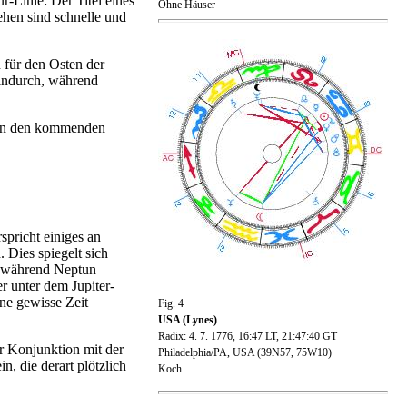
-Linie: Der Titel eines
Ohne Häuser
ehen sind schnelle und
für den Osten der
indurch, während
d in den kommenden
pricht einiges an
 Dies spiegelt sich
t, während Neptun
r unter dem Jupiter-
ne gewisse Zeit
Fig. 4
USA (Lynes)
Radix: 4. 7. 1776, 16:47 LT, 21:47:40 GT
er Konjunktion mit der
Philadelphia/PA, USA (39N57, 75W10)
, die derart plötzlich
Koch