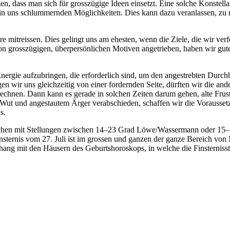
tzen, dass man sich für grosszügige Ideen einsetzt. Eine solche Konstella
 in uns schlummernden Möglichkeiten. Dies kann dazu veranlassen, zu
e mitreissen. Dies gelingt uns am ehesten, wenn die Ziele, die wir ver
von grosszügigen, überpersönlichen Motiven angetrieben, haben wir gu
Energie aufzubringen, die erforderlich sind, um den angestrebten Durc
gen wir uns gleichzeitig von einer fordernden Seite, dürften wir die and
rechnen. Dann kann es gerade in solchen Zeiten darum gehen, alte Frus
on Wut und angestautem Ärger verabschieden, schaffen wir die Vorausset
s.
eichen mit Stellungen zwischen 14–23 Grad Löwe/Wassermann oder 15–
nsternis vom 27. Juli ist im grossen und ganzen der ganze Bereich von
ng mit den Häusern des Geburtshoroskops, in welche die Finsternisste