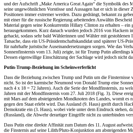
und der Aufschrift „Make America Great Again“ die Symbolik des Ma
seine ungewöhnlichen Vorstösse und Aussagen hat er sich in dieser Z
Positionen immer extremer werden. Dazu gedrängt, bekannt zu geb
mit einer für die russische Regierung arbeitenden Anwältin Bescheid
Material gegen seine Konkurrentin Hillary Clinton zu erhalten – ein 
herausgekommen. Kurz danach wurden jedoch 2016 von Hackern im D
gehackt, sodass sehr bald Wählerinnen und Wähler mit gestohlenen In
Tatsache, dass ein US-Präsidentschaftskandidat und späterer US-P
für nahrhafte juristische Auseinandersetzungen sorgen. Wie das Verha
Sonnenfinsternis vom 13. Juli) zeigte, ist für Trump Putin allerding
Dessen eigenwillige Einschätzung der Sachlage wird jedoch nicht da
Putin-Trump-Beziehung im Scheinwerferlicht
Dass die Beziehung zwischen Trump und Putin um die Finsternisse vo
nicht. So ist der karmische Neumond von Donald Trump eine Sonnenfi
nach 4 x 18 = 72 Jahren). Auch die Serie der Mondfinsternis, zu wel
Jahren mit der Mondfinsternis vom 27. Juli 2018 (Fig. 3). Diese er
mit Mars auf dem absteigenden Mondknoten des Landes, womit es nic
gegen den Staat erlebt wird. Das Ausland (9. Haus) greift durch Ha
Demokratie ein (3. Haus), wobei viele unter dem Eindruck stehen, das
(Russland), die Abwehr derartiger Eingriffe nicht zu unterbinden ver
Dass Putin eine direkte Affinität zum Datum des 11. August aufweist,
die Finsternis auf seine Lilith/Pluto-Konjunktion am absteigenden M