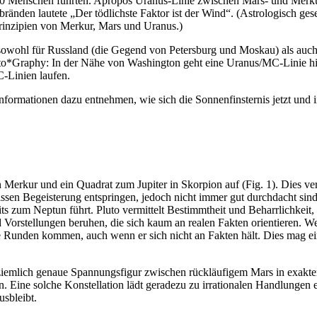
 90 Menschen führten. Apropos Uranus-Linie zwischen Mars- und Merkur
ränden lautete „Der tödlichste Faktor ist der Wind“. (Astrologisch ges
rinzipien von Merkur, Mars und Uranus.)
wohl für Russland (die Gegend von Petersburg und Moskau) als auch 
rto*Graphy: In der Nähe von Washington geht eine Uranus/MC-Linie h
Linien laufen.
 Informationen dazu entnehmen, wie sich die Sonnenfinsternis jetzt un
rkur und ein Quadrat zum Jupiter in Skorpion auf (Fig. 1). Dies vers
sen Begeisterung entspringen, jedoch nicht immer gut durchdacht sind.
eits zum Neptun führt. Pluto vermittelt Bestimmtheit und Beharrlichkei
Vorstellungen beruhen, die sich kaum an realen Fakten orientieren. We
e Runden kommen, auch wenn er sich nicht an Fakten hält. Dies mag ei
die ziemlich genaue Spannungsfigur zwischen rückläufigem Mars in exakt
ine solche Konstellation lädt geradezu zu irrationalen Handlungen ein
usbleibt.