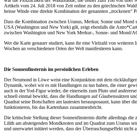
war die Plötzlichkeit der Waldbrände, die bisher zum Tod von über
Artikels vom 24. Juli 2018 von Zeit online zu den griechischen Waldb
heisse Winde eine direkte Kombination der genannten „trockenen“ P
Dass die Kombination zwischen Uranus, Merkur, Sonne und Mond so
USA (Washington und New York) gilt, zeigt ebenfalls die Astro*Ca
zwischen Washington und New York Merkur-, Sonne- und Mond/AC-
Wer die Karte genauer studiert, kann ihr eine Vielzahl von weiteren
Wochen an verschiedenen Orten der Welt manifestieren kann.
Die Sonnenfinsternis im persönlichen Erleben
Der Neumond in Löwe weist eine Konjunktion mit dem rückläufigen Me
Dynamik, wobei wir es mit Handlungen zu tun haben, die einer gewis
auch in der Yod-Figur wieder, die einerseits zum Pluto und anderers
schnell einmal bewirkt, dass die Handlungen auf Glaubenssätzen und 
Quadrat seine Botschaften am lautesten herausposaunt, kann über di
funktionieren, bis das Kartenhaus zusammenbricht.
Die kritischste Stellung dieser Sonnenfinsternis dürfte allerdings 
Lilith am absteigenden Mondknoten und im Quadrat zum Uranus sein. E
und unerwartet initiiert werden, dass der Überraschungseffekt nicht a