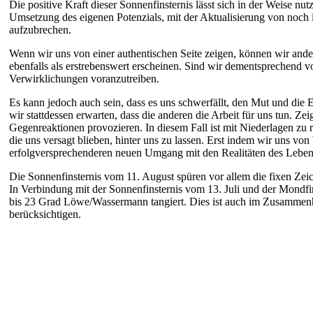
Die positive Kraft dieser Sonnenfinsternis lässt sich in der Weise nu
Umsetzung des eigenen Potenzials, mit der Aktualisierung von noch
aufzubrechen.
Wenn wir uns von einer authentischen Seite zeigen, können wir ander
ebenfalls als erstrebenswert erscheinen. Sind wir dementsprechend 
Verwirklichungen voranzutreiben.
Es kann jedoch auch sein, dass es uns schwerfällt, den Mut und die 
wir stattdessen erwarten, dass die anderen die Arbeit für uns tun. Zei
Gegenreaktionen provozieren. In diesem Fall ist mit Niederlagen zu 
die uns versagt blieben, hinter uns zu lassen. Erst indem wir uns v
erfolgversprechenderen neuen Umgang mit den Realitäten des Leben
Die Sonnenfinsternis vom 11. August spüren vor allem die fixen Z
In Verbindung mit der Sonnenfinsternis vom 13. Juli und der Mondfi
bis 23 Grad Löwe/Wassermann tangiert. Dies ist auch im Zusammenha
berücksichtigen.