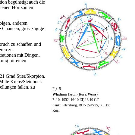
tion begünstigt auch die
 neuen Horizonten
folgen, anderen
te Chancen, grosszügige
hbruch zu schaffen und
eren zu
trationen mit Dingen,
zung für einen
21 Grad Stier/Skorpion.
 Mitte Krebs/Steinbock
llungen fallen, zu
Fig. 5
Wladimir Putin (Korr. Weiss)
7. 10. 1952, 16:10 LT, 13:10 GT
Sankt Petersburg, RUS (59N55, 30E15)
Koch