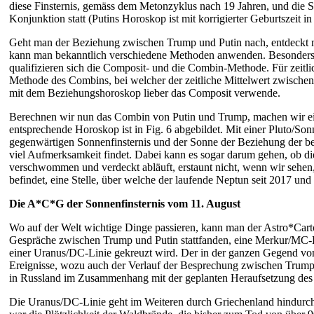
diese Finsternis, gemäss dem Metonzyklus nach 19 Jahren, und die So
Konjunktion statt (Putins Horoskop ist mit korrigierter Geburtszeit in 
Geht man der Beziehung zwischen Trump und Putin nach, entdeckt
kann man bekanntlich verschiedene Methoden anwenden. Besonders i
qualifizieren sich die Composit- und die Combin-Methode. Für zeitl
Methode des Combins, bei welcher der zeitliche Mittelwert zwischen
mit dem Beziehungshoroskop lieber das Composit verwende.
Berechnen wir nun das Combin von Putin und Trump, machen wir ein
entsprechende Horoskop ist in Fig. 6 abgebildet. Mit einer Pluto/
gegenwärtigen Sonnenfinsternis und der Sonne der Beziehung der beide
viel Aufmerksamkeit findet. Dabei kann es sogar darum gehen, ob die
verschwommen und verdeckt abläuft, erstaunt nicht, wenn wir sehe
befindet, eine Stelle, über welche der laufende Neptun seit 2017 und 
Die A*C*G der Sonnenfinsternis vom 11. August
Wo auf der Welt wichtige Dinge passieren, kann man der Astro*Carto
Gespräche zwischen Trump und Putin stattfanden, eine Merkur/MC-
einer Uranus/DC-Linie gekreuzt wird. Der in der ganzen Gegend von
Ereignisse, wozu auch der Verlauf der Besprechung zwischen Trump 
in Russland im Zusammenhang mit der geplanten Heraufsetzung des R
Die Uranus/DC-Linie geht im Weiteren durch Griechenland hindurc