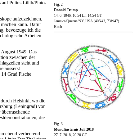
uf Putins Lilith/Pluto-
Fig. 2
Donald Trump
14. 6. 1946, 10:54 LT, 14:54 GT
skope aufzuzeichnen,
Jamaica/Queens/NY, USA (40N43, 73W47)
s machen kann. Dafür
Koch
ng, bevorzuge ich die
ychologische Arbeiten
. August 1949. Das
tion zwischen der
hlagzeilen steht und
ne äusserst
 14 Grad Fische
 durch Helsinki, wo die
rsburg (Leningrad) von
r überraschende
stdemonstrationen, die
Fig. 3
Mondfinsternis Juli 2018
prechend verheerend
27. 7. 2018, 20.20 GT