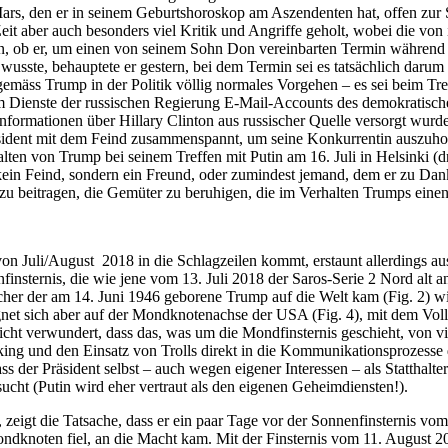
rs, den er in seinem Geburtshoroskop am Aszendenten hat, offen zur 
eit aber auch besonders viel Kritik und Angriffe geholt, wobei die von
en, ob er, um einen von seinem Sohn Don vereinbarten Termin währen
 wusste, behauptete er gestern, bei dem Termin sei es tatsächlich daru
gemäss Trump in der Politik völlig normales Vorgehen – es sei beim Tre
ienste der russischen Regierung E-Mail-Accounts des demokratische
formationen über Hillary Clinton aus russischer Quelle versorgt wurde
räsident mit dem Feind zusammenspannt, um seine Konkurrentin auszuh
lten von Trump bei seinem Treffen mit Putin am 16. Juli in Helsinki (d
s kein Feind, sondern ein Freund, oder zumindest jemand, dem er zu Dank
zu beitragen, die Gemüter zu beruhigen, die im Verhalten Trumps einen
n Juli/August 2018 in die Schlagzeilen kommt, erstaunt allerdings aus
nsternis, die wie jene vom 13. Juli 2018 der Saros-Serie 2 Nord alt 
cher der am 14. Juni 1946 geborene Trump auf die Welt kam (Fig. 2) wi
eignet sich aber auf der Mondknotenachse der USA (Fig. 4), mit dem Vo
ht verwundert, dass das, was um die Mondfinsternis geschieht, von vi
cking und den Einsatz von Trolls direkt in die Kommunikationsprozesse
s der Präsident selbst – auch wegen eigener Interessen – als Statthalte
sucht (Putin wird eher vertraut als den eigenen Geheimdiensten!).
 zeigt die Tatsache, dass er ein paar Tage vor der Sonnenfinsternis vom
ondknoten fiel, an die Macht kam. Mit der Finsternis vom 11. August 2