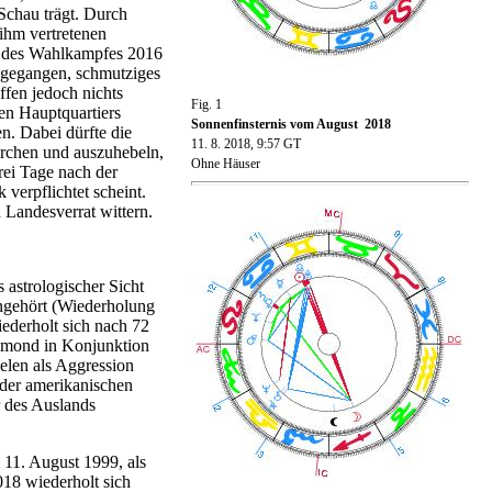
Schau trägt. Durch
 ihm vertretenen
d des Wahlkampfes 2016
m gegangen, schmutziges
ffen jedoch nichts
Fig. 1
n Hauptquartiers
Sonnenfinsternis vom August 2018
n. Dabei dürfte die
11. 8. 2018, 9:57 GT
orchen und auszuhebeln,
Ohne Häuser
rei Tage nach der
 verpflichtet scheint.
 Landesverrat wittern.
 astrologischer Sicht
angehört (Wiederholung
ederholt sich nach 72
llmond in Konjunktion
elen als Aggression
 der amerikanischen
r des Auslands
 11. August 1999, als
018 wiederholt sich