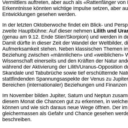
Vermittlers auftreten, aber auch als «Rattenfänger von
Erkenntnisse könnten wichtige Impulse setzen, aber a
Entwicklungen gesehen werden.
In der letzten Oktoberwoche findet ein Blick- und Per
zweite Hauptbühne: Auf dieser nehmen
Lilith und Ur
(genau am 9.12. Ende Stier/Skorpion) und werden in d
Damit dürfte in dieser Zeit der Wandel der Weltbilder, 
Aufmerksamkeit stehen. Neben klassischen Themen i
Beziehung zwischen «männlichen» und «weiblichen» We
Wissenschaft einerseits und den Kräften der Natur ande
während der Aktivierung der Lilith/Uranus-Opposition 
Skandale und Tabubrüche sowie tief erschütternde Natur
stattfindenden Spannungsaspekte der Venus zu Jupite
Bereichen (internationaler) Beziehungen und Finanzen
Im November bilden Jupiter, Saturn und Neptun zusamme
diesem Monat die Chancen gut zu erkennen, in welcher
können und wie sich daraus neue Wege öffnen. Der im 
gleichermassen als Gefahr und Chance gesehen werden 
beschreiben.