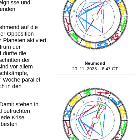
eignisse und
henden
nehmend auf die
rer Opposition
Planeten aktiviert.
ntrum der
dürfte die
chritten der
Neumond
sind vor allem
20. 11. 2025 – 6:47 GT
achtkämpfe,
r Woche parallel
ch in den
Damit stehen in
d befruchten
jede Krise
 besten