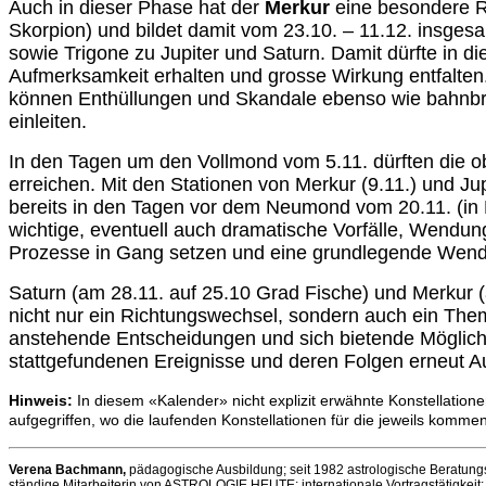
Auch in dieser Phase hat der
Merkur
eine besondere Rol
Skorpion) und bildet damit vom 23.10. – 11.12. insgesam
sowie Trigone zu Jupiter und Saturn. Damit dürfte in d
Aufmerksamkeit erhalten und grosse Wirkung entfalten
können Enthüllungen und Skandale ebenso wie bahnbr
einleiten.
In den Tagen um den Vollmond vom 5.11. dürften die
erreichen. Mit den Stationen von Merkur (9.11.) und Ju
bereits in den Tagen vor dem Neumond vom 20.11. (in K
wichtige, eventuell auch dramatische Vorfälle, Wendu
Prozesse in Gang setzen und eine grundlegende Wende
Saturn (am 28.11. auf 25.10 Grad Fische) und Merkur (a
nicht nur ein Richtungswechsel, sondern auch ein Them
anstehende Entscheidungen und sich bietende Möglichk
stattgefundenen Ereignisse und deren Folgen erneut A
Hinweis:
In diesem «Kalender» nicht explizit erwähnte Konstellati
aufgegriffen, wo die laufenden Konstellationen für die jeweils komme
Verena Bachmann,
p
ädagogische Ausbildung; seit 1982 astrologische Beratungs
ständige Mitarbeiterin von ASTROLOGIE HEUTE; internationale Vortragstätigkeit