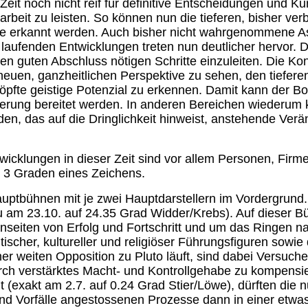
 Zeit noch nicht reif für definitive Entscheidungen und K
rbeit zu leisten. So können nun die tieferen, bisher ve
e erkannt werden. Auch bisher nicht wahrgenommene A
ufenden Entwicklungen treten nun deutlicher hervor. Di
nen guten Abschluss nötigen Schritte einzuleiten. Die Kon
euen, ganzheitlichen Perspektive zu sehen, den tiefere
fte geistige Potenzial zu erkennen. Damit kann der Bo
rung bereitet werden. In anderen Bereichen wiederum 
den, das auf die Dringlichkeit hinweist, anstehende Ver
icklungen in dieser Zeit sind vor allem Personen, Firm
n 3 Graden eines Zeichens.
ptbühnen mit je zwei Hauptdarstellern im Vordergrund. 
 am 23.10. auf 24.35 Grad Widder/Krebs). Auf dieser B
nseiten von Erfolg und Fortschritt und um das Ringen n
ischer, kultureller und religiöser Führungsfiguren sowie 
er weiten Opposition zu Pluto läuft, sind dabei Versuche
rch verstärktes Macht- und Kontrollgehabe zu kompensi
t (exakt am 2.7. auf 0.24 Grad Stier/Löwe), dürften die 
 Vorfälle angestossenen Prozesse dann in einer etwas