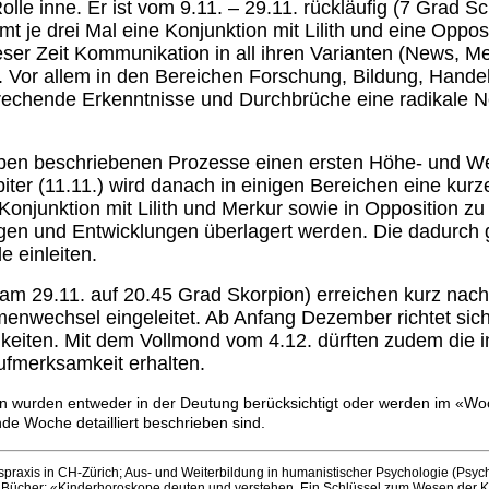
le inne. Er ist vom 9.11. – 29.11. rückläufig (7 Grad Sc
t je drei Mal eine Konjunktion mit Lilith und eine Oppos
ieser Zeit Kommunikation in all ihren Varianten (News, M
. Vor allem in den Bereichen Forschung, Bildung, Hande
echende Erkenntnisse und Durchbrüche eine radikale N
 oben beschriebenen Prozesse einen ersten Höhe- und 
piter (11.11.) wird danach in einigen Bereichen eine kur
onjunktion mit Lilith und Merkur sowie in Opposition 
ngen und Entwicklungen überlagert werden. Die dadurch 
 einleiten.
m 29.11. auf 20.45 Grad Skorpion) erreichen kurz nachei
enwechsel eingeleitet. Ab Anfang Dezember richtet sich
eiten. Mit dem Vollmond vom 4.12. dürften zudem die i
ufmerksamkeit erhalten.
onen wurden entweder in der Deutung berücksichtigt oder werden im 
nde Woche detailliert beschrieben sind.
praxis in CH-Zürich; Aus- und Weiterbildung in humanistischer Psychologie (Psych
; Bücher:
«Kinderhoroskope deuten und verstehen. Ein Schlüssel zum Wesen der Ki