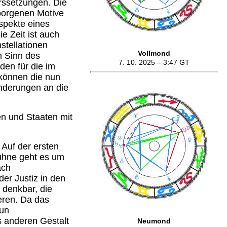
urssetzungen. Die
rborgenen Motive
spekte eines
e Zeit ist auch
stellationen
Vollmond
n Sinn des
7. 10. 2025 – 3:47
GT
den für die im
können die nun
änderungen an die
en und Staaten mit
Auf der ersten
ühne geht es um
ach
der Justiz in den
 denkbar, die
eren. Da das
nun
 anderen Gestalt
Neumond