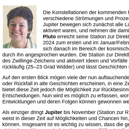
Die Konstellationen der kommenden 
verschiedene Strömungen und Prozess
Jupiter bewegen sich zunächst alle La
aktiviert waren, und nehmen die da
Pluto
erreicht seine Station zur Dire
2024 zum ersten und im Januar/Febr
sich danach im Bereich der kosmische
durch ihn angesprochen wurden. Die Station zur Direktl
des Zwillinge-Zeichens und aktiviert Ideen und Vorfäll
rückläufig (25–23 Grad Widder) und lässt Geschichten 
Auf den ersten Blick mögen viele der nun auftauchend
oder Rückfall in alte Geschichten erscheinen, in eine Z
bietet diese Zeit jedoch die Möglichkeit zur Rückbesi
Entscheidungen. Nun wird es möglich zu erfassen, woru
Entwicklungen und deren Folgen können gewonnen we
Als einziger dringt
Jupiter
bis November (Station zur Rü
weist in dieser Zeit auf Möglichkeiten und Chancen h
können. Insgesamt ist es wichtig zu wissen, dass die