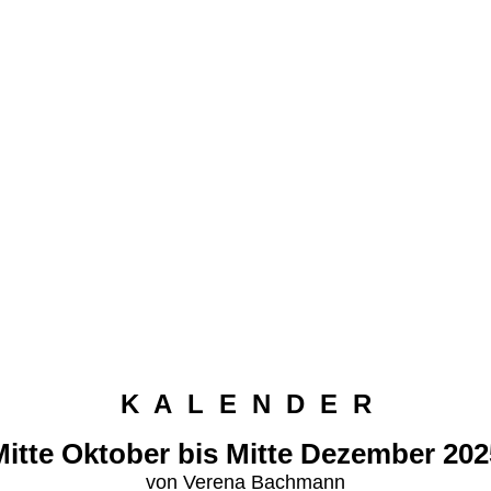
K A L E N D E R
Mitte
Oktober
bis Mitte Dezember 202
von Verena Bachmann