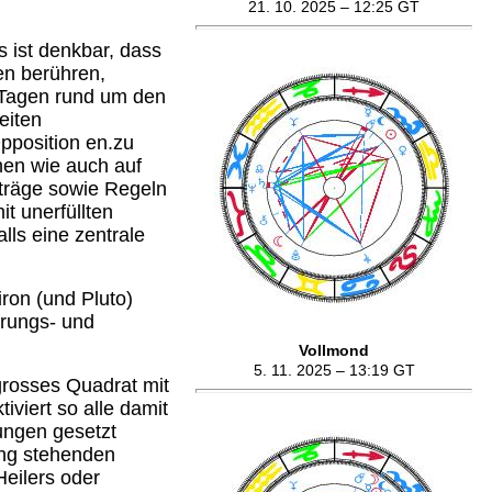
21. 10. 2025 – 12:25 GT
 ist denkbar, dass
en berühren,
n Tagen rund um den
eiten
Opposition en.zu
chen wie auch auf
träge sowie Regeln
t unerfüllten
ls eine zentrale
ron (und Pluto)
hrungs- und
Vollmond
5. 11. 2025 – 13:19 GT
grosses Quadrat mit
iviert so alle damit
ungen gesetzt
ung stehenden
Heilers oder