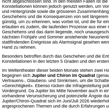
nicht abgeschlossen sind. In den meisten Fällen ist die
Konstellationen können jedoch genutzt werden, um Vora
und Hintergründe sowie die grösseren Zusammenhäng
Geschehens und die Konsequenzen von seit längerem la
günstig, um zu erkennen, was vorbei ist, und die für ei
erlauben es zudem, die laufenden Prozesse aus einer n
Geschehens und das darin liegende, noch unausgeschöp
nächsten Frühjahr und Sommer anstehende Neuorientie
stattfindenden Ereignisse als Alarmsignal gesehen wer
Hand zu nehmen.
Besonders betroffen durch das Geschehen und die Entw
Konstellationen in den letzten 5 Graden und den erste
Im Weltentheater dieser beiden Monate stehen zwei Hau
begegnen sich
Jupiter und Chiron im Quadrat
(genau
Vertrauens-, Glaubens- und Sinnkrisen, um die Schatte
«Gerechtigkeit». Ebenso rücken die Infragestellung polit
Vordergrund. Da Jupiter bis Mitte November auch in ein
vorhandene Verunsicherung und potenzielle Ängste du
Jupiter/Chiron-Quadrat sich im Juni/Juli 2026 wiederhol
angesprochenen Themen und die durch Erfahrungen und