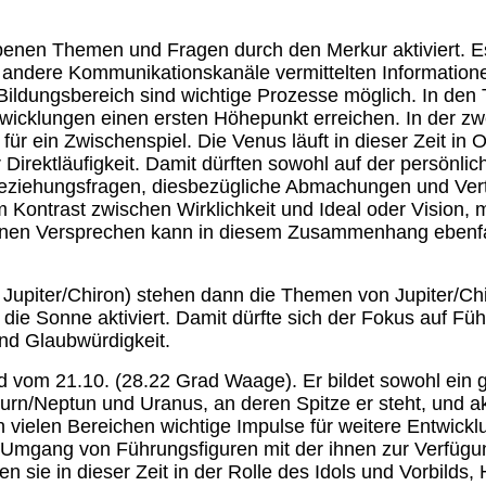
enen Themen und Fragen durch den Merkur aktiviert. Es
d andere Kommunikationskanäle vermittelten Information
 Bildungsbereich sind wichtige Prozesse möglich. In de
wicklungen einen ersten Höhepunkt erreichen. In der zw
r ein Zwischenspiel. Die Venus läuft in dieser Zeit in 
 Direktläufigkeit. Damit dürften sowohl auf der persönli
 Beziehungsfragen, diesbezügliche Abmachungen und Ver
trast zwischen Wirklichkeit und Ideal oder Vision, mi
enen Versprechen kann in diesem Zusammenhang ebenfal
Jupiter/Chiron) stehen dann die Themen von Jupiter/Chi
 die Sonne aktiviert. Damit dürfte sich der Fokus auf Fü
 und Glaubwürdigkeit.
vom 21.10. (28.22 Grad Waage). Er bildet sowohl ein 
turn/Neptun und Uranus, an deren Spitze er steht, und akt
ielen Bereichen wichtige Impulse für weitere Entwickl
en Umgang von Führungsfiguren mit der ihnen zur Verfüg
ie in dieser Zeit in der Rolle des Idols und Vorbilds, 