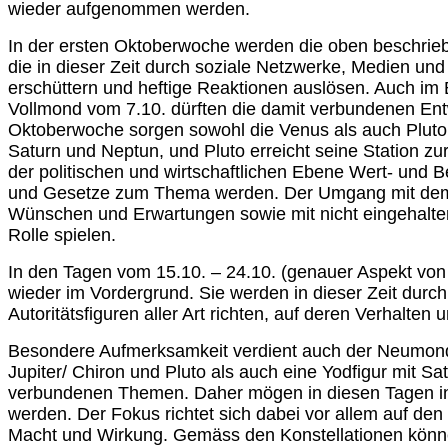
wieder aufgenommen werden.
In der ersten Oktoberwoche werden die oben beschrieb
die in dieser Zeit durch soziale Netzwerke, Medien un
erschüttern und heftige Reaktionen auslösen. Auch im
Vollmond vom 7.10. dürften die damit verbundenen Ent
Oktoberwoche sorgen sowohl die Venus als auch Pluto fü
Saturn und Neptun, und Pluto erreicht seine Station zur
der politischen und wirtschaftlichen Ebene Wert- und
und Gesetze zum Thema werden. Der Umgang mit dem Kon
Wünschen und Erwartungen sowie mit nicht eingehalt
Rolle spielen.
In den Tagen vom 15.10. – 24.10. (genauer Aspekt von 
wieder im Vordergrund. Sie werden in dieser Zeit durch
Autoritätsfiguren aller Art richten, auf deren Verhalten
Besondere Aufmerksamkeit verdient auch der Neumond 
Jupiter/ Chiron und Pluto als auch eine Yodfigur mit Sa
verbundenen Themen. Daher mögen in diesen Tagen in v
werden. Der Fokus richtet sich dabei vor allem auf d
Macht und Wirkung. Gemäss den Konstellationen können s