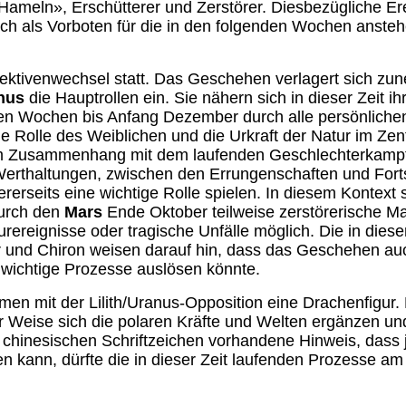
 Hameln», Erschütterer und Zerstörer. Diesbezügliche Er
uch als Vorboten für die in den folgenden Wochen anste
spektivenwechsel statt. Das Geschehen verlagert sich zu
anus
die Hauptrollen ein. Sie nähern sich in dieser Zeit ih
en Wochen bis Anfang Dezember durch alle persönlichen 
die Rolle des Weiblichen und die Urkraft der Natur im Ze
m Zusammenhang mit dem laufenden Geschlechterkampf 
rthaltungen, zwischen den Errungenschaften und Forts
rerseits eine wichtige Rolle spielen. In diesem Kontext 
durch den
Mars
Ende Oktober teilweise zerstörerische M
ereignisse oder tragische Unfälle möglich. Die in diese
r und Chiron weisen darauf hin, dass das Geschehen au
 wichtige Prozesse auslösen könnte.
n mit der Lilith/Uranus-Opposition eine Drachenfigur. 
 Weise sich die polaren Kräfte und Welten ergänzen un
chinesischen Schriftzeichen vorhandene Hinweis, dass 
kann, dürfte die in dieser Zeit laufenden Prozesse am