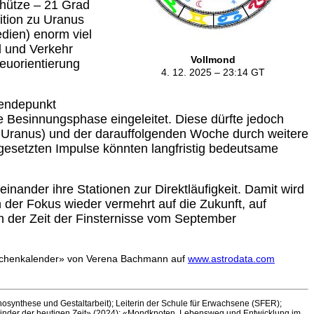
hüt­ze – 21 Grad
ition zu Uranus
edien) enorm viel
l und Verkehr
Vollmond
euorientierung
4. 12. 2025 – 23:14
GT
Wendepunkt
ze Besinnungsphase eingeleitet. Diese dürfte jedoch
zu Uranus) und der darauffolgenden Woche durch weitere
gesetzten Impulse könnten langfristig bedeutsame
nander ihre Stationen zur Direktläufigkeit. Damit wird
 der Fokus wieder vermehrt auf die Zukunft, auf
n der Zeit der Finsternisse vom September
«Wochenkalender» von Verena Bachmann auf
www.astrodata.com
osynthese und Gestaltarbeit); Leiterin der Schule für Erwachsene (SFER);
nder der heutigen Zeit» (2024);
«Mondknoten. Lebensweg und Entwicklung im