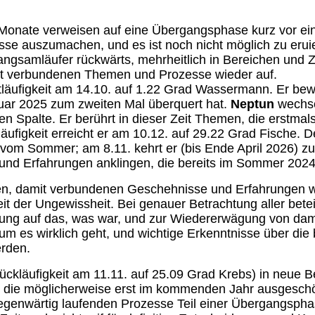
Monate verweisen auf eine Übergangsphase kurz vor ein
e auszumachen, und es ist noch nicht möglich zu eruier
ngsamläufer rückwärts, mehrheitlich in Bereichen und Ze
mit verbundenen Themen und Prozesse wieder auf.
ktläufigkeit am 14.10. auf 1.22 Grad Wassermann. Er bew
uar 2025 zum zweiten Mal überquert hat.
Neptun
wechse
n Spalte. Er berührt in dieser Zeit Themen, die erstm
äufigkeit erreicht er am 10.12. auf 29.22 Grad Fische. D
e vom Sommer; am 8.11. kehrt er (bis Ende April 2026) z
und Erfahrungen anklingen, die bereits im Sommer 2024 
en, damit verbundenen Geschehnisse und Erfahrungen wi
eit der Ungewissheit. Bei genauer Betrachtung aller betei
nnung auf das, was war, und zur Wiedererwägung von dam
m es wirklich geht, und wichtige Erkenntnisse über die 
rden.
ckläufigkeit am 11.11. auf 25.09 Grad Krebs) in neue Be
in, die möglicherweise erst im kommenden Jahr ausgesch
 gegenwärtig laufenden Prozesse Teil einer Übergangsph