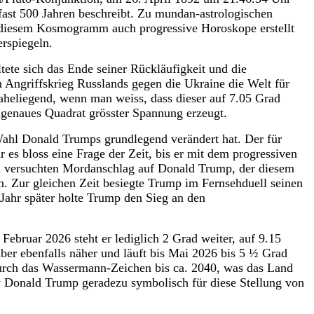
ast 500 Jahren beschreibt. Zu mundan-astrologischen
n diesem Kosmogramm auch progressive Horoskope erstellt
rspiegeln.
ete sich das Ende seiner Rückläufigkeit und die
m Angriffskrieg Russlands gegen die Ukraine die Welt für
naheliegend, wenn man weiss, dass dieser auf 7.05 Grad
genaues Quadrat grösster Spannung erzeugt.
Wahl Donald Trumps grundlegend verändert hat. Der für
es bloss eine Frage der Zeit, bis er mit dem progressiven
em versuchten Mordanschlag auf Donald Trump, der diesem
n. Zur gleichen Zeit besiegte Trump im Fernsehduell seinen
 Jahr später holte Trump den Sieg an den
ebruar 2026 steht er lediglich 2 Grad weiter, auf 9.15
ber ebenfalls näher und läuft bis Mai 2026 bis 5 ½ Grad
durch das Wassermann-Zeichen bis ca. 2040, was das Land
 Donald Trump geradezu symbolisch für diese Stellung von