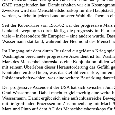
GMT stattgefunden hat. Damit erhalten wir ein Kosmogramm
Zwecken wird das Menschheitshoroskop für die Hauptstadt j
werden, welche in jedem Land unserer Wahl die Themen eine
Seit der Kuba-Krise von 1961/62 war der progressive Mars 
Umkehrbewegung zu direktläufig, die progressiv im Februar 
viele – insbesondere für Europäer – eine andere wurde. Das
Wassermann stattfand, während der Neumond des Menschheit
Im Umgang mit dem durch Russland ausgelösten Krieg spiel
Washington berechnete progressive Aszendent ist für Washin
Mars des Menschheitshoroskops eine Konjunktion bilden wür
mit seinem Überleben dieser Herausforderung das Gefühl gab
Kontrahenten Joe Biden, was das Gefühl verstärkte, mit eine
Präsidentschaftswahlen, was eine weitere Bestärkung darstel
Der progressive Aszendent der USA hat sich zwischen Juni 2
Grad Wassermann. Dabei macht er gleichzeitig eine weite Ko
Wassermann. Damit ergibt sich eine aufschlussreiche Beweg
mit tiefgreifenden Prozessen im Zusammenhang mit Macht/O
Mars und Pluto auf dem AC des Menschheitshoroskops für 