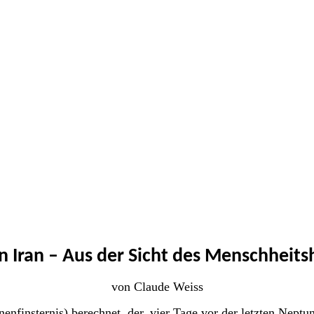
n Iran –
Aus der Sicht des Menschheits
von Claude Weiss
finsternis) berechnet, der, vier Tage vor der letzten Nept