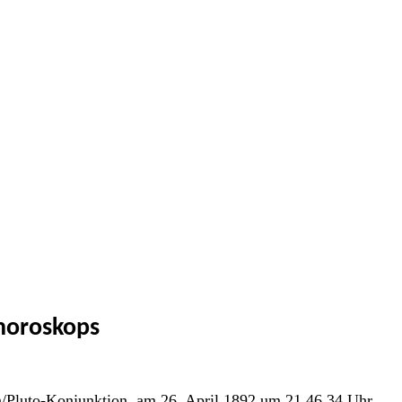
horoskops
un/Pluto-Konjunktion, am 26. April 1892 um 21.46.34 Uhr