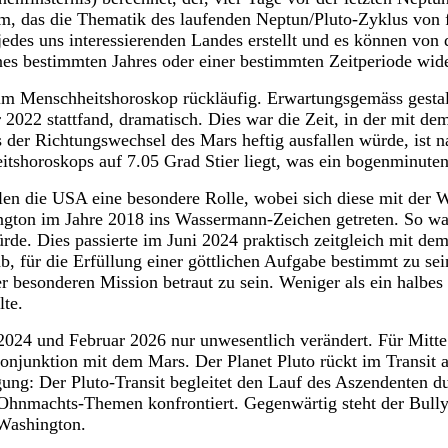
, das die Thematik des laufenden Neptun/Pluto-Zyklus von f
edes uns interessierenden Landes erstellt und es können vo
s bestimmten Jahres oder einer bestimmten Zeitperiode wide
im Menschheitshoroskop rückläufig. Erwartungsgemäss gestalt
2022 stattfand, dramatisch. Dies war die Zeit, in der mit de
s der Richtungswechsel des Mars heftig ausfallen würde, ist 
shoroskops auf 7.05 Grad Stier liegt, was ein bogenminuten
en die USA eine besondere Rolle, wobei sich diese mit der 
gton im Jahre 2018 ins Wassermann-Zeichen getreten. So war 
de. Dies passierte im Juni 2024 praktisch zeitgleich mit d
, für die Erfüllung einer göttlichen Aufgabe bestimmt zu sei
r besonderen Mission betraut zu sein. Weniger als ein halbes
lte.
024 und Februar 2026 nur unwesentlich verändert. Für Mitte F
njunktion mit dem Mars. Der Planet Pluto rückt im Transit a
ung: Der Pluto-Transit begleitet den Lauf des Aszendenten 
hnmachts-Themen konfrontiert. Gegenwärtig steht der Bully
Washington.