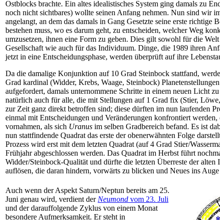
Ostblocks brachte. Ein altes idealistisches System ging damals zu En
noch nicht sichtbares) wollte seinen Anfang nehmen. Nun sind wir 
angelangt, an dem das damals in Gang Gesetzte seine erste richtige
bestehen muss, wo es darum geht, zu entscheiden, welcher Weg konkr
umzusetzen, ihnen eine Form zu geben. Dies gilt sowohl für die Welt 
Gesellschaft wie auch für das Individuum. Dinge, die 1989 ihren 
jetzt in eine Entscheidungsphase, werden überprüft auf ihre Lebenstau
Da die damalige Konjunktion auf 10 Grad Steinbock stattfand, werd
Grad kardinal (Widder, Krebs, Waage, Steinbock) Planetenstellunge
aufgefordert, damals unternommene Schritte in einem neuen Licht zu b
natürlich auch für alle, die mit Stellungen auf 1 Grad fix (Stier, Lö
zur Zeit ganz direkt betroffen sind; diese dürften im nun laufenden 
einmal mit Entscheidungen und Veränderungen konfrontiert werden, d
vornahmen, als sich
Uranus
im selben Gradbereich befand. Es ist dab
nun stattfindende Quadrat das erste der obenerwähnten Folge darstell
Prozess wird erst mit dem letzten Quadrat (auf 4 Grad Stier/Wasse
Frühjahr abgeschlossen werden. Das Quadrat im Herbst führt nochma
Widder/Steinbock-Qualität und dürfte die letzten Überreste der alten
auflösen, die daran hindern, vorwärts zu blicken und Neues ins Auge 
Auch
wenn der Aspekt Saturn/Neptun bereits am 25.
Juni genau wird, verdient der
Neumond
vom 23. Juli
und der darauffolgende Zyklus von einem Monat
besondere Aufmerksamkeit. Er steht in