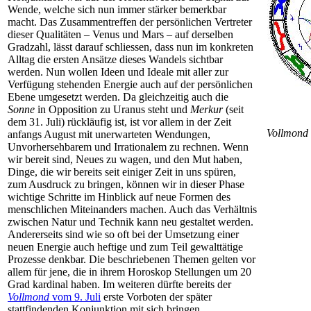
Wende, welche sich nun immer stärker bemerkbar
macht. Das Zusammentreffen der persönlichen Vertreter
dieser Qualitäten – Venus und Mars – auf derselben
Gradzahl, lässt darauf schliessen, dass nun im konkreten
Alltag die ersten Ansätze dieses Wandels sichtbar
werden. Nun wollen Ideen und Ideale mit aller zur
Verfügung stehenden Energie auch auf der persönlichen
Ebene umgesetzt werden. Da gleichzeitig auch die
Sonne
in Opposition zu Uranus steht und
Merkur
(seit
dem 31. Juli) rückläufig ist, ist vor allem in der Zeit
Vollmond 
anfangs August mit unerwarteten Wendungen,
Unvorhersehbarem und Irrationalem zu rechnen. Wenn
wir bereit sind, Neues zu wagen, und den Mut haben,
Dinge, die wir bereits seit einiger Zeit in uns spüren,
zum Ausdruck zu bringen, können wir in dieser Phase
wichtige Schritte im Hinblick auf neue Formen des
menschlichen Miteinanders machen. Auch das Verhältnis
zwischen Natur und Technik kann neu gestaltet werden.
Andererseits sind wie so oft bei der Umsetzung einer
neuen Energie auch heftige und zum Teil gewalttätige
Prozesse denkbar. Die beschriebenen Themen gelten vor
allem für jene, die in ihrem Horoskop Stellungen um 20
Grad kardinal haben. Im weiteren dürfte bereits der
Vollmond
vom 9. Juli
erste Vorboten der später
stattfindenden Konjunktion mit sich bringen.