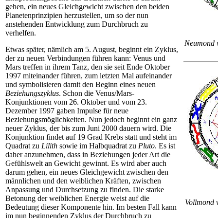
gehen, ein neues Gleichgewicht zwischen den beiden
Planetenprinzipien herzustellen, um so der nun
anstehenden Entwicklung zum Durchbruch zu
verhelfen.
Neumond v
Etwas später, nämlich am 5. August, beginnt ein Zyklus,
der zu neuen Verbindungen führen kann: Venus und
Mars treffen in ihrem Tanz, den sie seit Ende Oktober
1997 miteinander führen, zum letzten Mal aufeinander
und symbolisieren damit den Beginn
eines
neuen
Beziehungszyklus
. Schon die Venus/Mars-
Konjunktionen vom 26. Oktober und vom 23.
Dezember 1997 gaben Impulse für neue
Beziehungsmöglichkeiten. Nun jedoch beginnt ein ganz
neuer Zyklus, der bis zum Juni 2000 dauern wird. Die
Konjunktion findet auf 19 Grad Krebs statt und steht im
Quadrat zu
Lilith
sowie im Halbquadrat zu
Pluto
. Es ist
daher anzunehmen, dass in Beziehungen jeder Art die
Gefühlswelt an Gewicht gewinnt. Es wird aber auch
darum gehen, ein neues Gleichgewicht zwischen den
männlichen und den weiblichen Kräften, zwischen
Anpassung und Durchsetzung zu finden. Die starke
Betonung der weiblichen Energie weist auf die
Vollmond 
Bedeutung dieser Komponente hin. Im besten Fall kann
im nun beginnenden Zyklus der Durchbruch zu