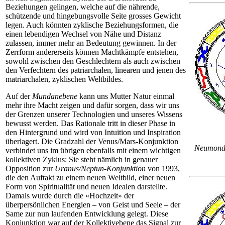
Beziehungen gelingen, welche auf die nährende,
schützende und hingebungsvolle Seite grosses Gewicht
legen. Auch könnten zyklische Beziehungsformen, die
einen lebendigen Wechsel von Nähe und Distanz
zulassen, immer mehr
an
Bedeutung gewinnen. In der
Zerrform andererseits können Machtkämpfe entstehen,
sowohl zwischen den Geschlechtern als auch zwischen
den Verfechtern des patriarchalen, linearen und jenen des
matriarchalen, zyklischen Weltbildes.
Auf der
Mundanebene
kann uns Mutter Natur einmal
mehr ihre Macht zeigen und dafür sorgen, dass wir uns
der Grenzen unserer Technologien und unseres Wissens
bewusst werden. Das Rationale tritt in dieser Phase in
den Hintergrund und wird von Intuition und Inspiration
überlagert. Die Gradzahl der Venus/Mars-Konjunktion
Neumond 
verbindet uns im übrigen ebenfalls mit einem wichtigen
kollektiven Zyklus: Sie steht nämlich in genauer
Opposition zur
Uranus/Neptun-Konjunktion
von 1993,
die den Auftakt zu einem neuen Weltbild, einer neuen
Form von Spiritualität und neuen Idealen darstellte.
Damals wurde durch die «Hochzeit» der
überpersönlichen Energien – von Geist und
Seele
– der
Same zur nun laufenden Entwicklung gelegt. Diese
Konjunktion war auf der Kollektivebene das Signal zur