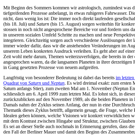
Mit Beginn des Sommers kommen wir astrologisch, zumindest was di
tiefgreifenden Prozesse anbelangt, in etwas ruhigeres Fahrwasser. Die
nicht, dass wenig los ist: Die immer noch direkt laufenden gesellscha
(bis 18. Juli) und
Saturn
(bis 15. August) sorgen weiterhin für konkr
stossen in noch nicht angesprochene Bereiche vor und fordern uns da
in unserem sozialen Umfeld Schritte zu machen und neue Perspektive
integrieren. Gleichzeitig sorgen auch verschiedene Auslösungen der
immer wieder dafür, dass wir die anstehenden Veränderungen im Aug
unserem Leben konkreten Ausdruck verleihen. Es geht aber auf einer 
Zeit wohl mehr darum, Themen weiterzuverfolgen, die bereits in der e
angesprochen waren, da die langsamen Planeten in ihrer derzeitigen R
in Gang gesetzten Prozesse von neuem aufgreifen.
Langfristig von besonderer Bedeutung ist dabei das bereits
im letzte
Quadrat von
Saturn
und
Neptun
. Es wird dreimal exakt: zum ersten 
Saturn anfangs Stier), zum zweiten Mal am 1. November (Neptun En
schliesslich am 6. April 1999 zum letzten Mal. Es lohnt sich, in di
zurückzublicken auf den November 1989, als die beiden Planeten in
Damals nahm der Zyklus seinen Anfang, der nun in eine Durchbruch
Thematik dieses Zyklus betrifft, allgemein gesagt, die Frage, welche
Idealen geben können, welche Visionen wir konkret verwirklichen wo
mit dem Kontrast zwischen Hingabe und Struktur, zwischen Glaube
Es sei an dieser Stelle auch nochmals in Erinnerung gerufen, dass d
den Fall der Berliner Mauer und damit den Beginn des Zusammenbr