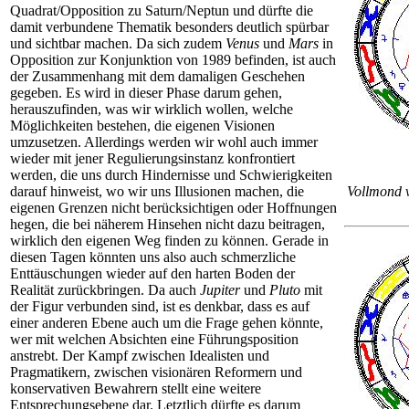
Quadrat/Opposition zu Saturn/Neptun und dürfte die
damit verbundene Thematik besonders deutlich spürbar
und sichtbar machen. Da sich zudem
Venus
und
Mars
in
Opposition zur Konjunktion von 1989 befinden, ist auch
der Zusammenhang mit dem damaligen Geschehen
gegeben. Es wird in dieser Phase darum gehen,
herauszufinden, was wir wirklich wollen, welche
Möglichkeiten bestehen, die eigenen Visionen
umzusetzen. Allerdings werden wir wohl auch immer
wieder mit jener Regulierungsinstanz konfrontiert
werden, die uns durch Hindernisse und Schwierigkeiten
darauf hinweist, wo wir uns Illusionen machen, die
Vollmond 
eigenen Grenzen nicht berücksichtigen oder Hoffnungen
hegen, die bei näherem Hinsehen nicht dazu beitragen,
wirklich den eigenen Weg finden zu können. Gerade in
diesen
Tagen könnten uns also auch schmerzliche
Enttäuschungen wieder auf den harten Boden der
Realität zurückbringen. Da auch
Jupiter
und
Pluto
mit
der Figur verbunden sind, ist es denkbar, dass es auf
einer anderen Ebene auch um die Frage gehen könnte,
wer mit welchen Absichten eine Führungsposition
anstrebt. Der Kampf zwischen Idealisten und
Pragmatikern, zwischen visionären Reformern und
konservativen Bewahrern stellt eine weitere
Entsprechungsebene dar. Letztlich dürfte es darum