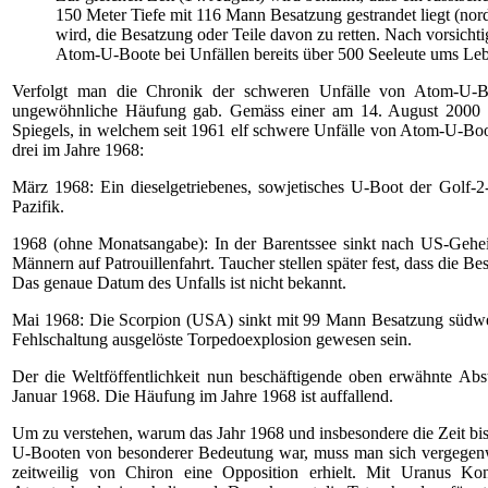
150 Meter Tiefe mit 116 Mann Besatzung gestrandet liegt (nord
wird, die Besatzung oder Teile davon zu retten. Nach vorsichti
Atom-U-Boote bei Unfällen bereits über 500 Seeleute ums L
Verfolgt man die Chronik der schweren Unfälle von Atom-U-Boo
ungewöhnliche Häufung gab. Gemäss einer am 14. August 2000 im
Spiegels, in welchem seit 1961 elf schwere Unfälle von Atom-U-Boot
drei im Jahre 1968:
März 1968: Ein dieselgetriebenes, sowjetisches U-Boot der Golf-2
Pazifik.
1968 (ohne Monatsangabe): In der Barentssee sinkt nach US-Gehei
Männern auf Patrouillenfahrt. Taucher stellen später fest, dass die B
Das genaue Datum des Unfalls ist nicht bekannt.
Mai 1968: Die Scorpion (USA) sinkt mit 99 Mann Besatzung südwest
Fehlschaltung ausgelöste Torpedoexplosion gewesen sein.
Der die Weltföffentlichkeit nun beschäftigende oben erwähnte Ab
Januar 1968. Die Häufung im Jahre 1968 ist auffallend.
Um zu verstehen, warum das Jahr 1968 und insbesondere die Zeit 
U-Booten von besonderer Bedeutung war, muss man sich vergegenwä
zeitweilig von Chiron eine Opposition erhielt. Mit Uranus Ko