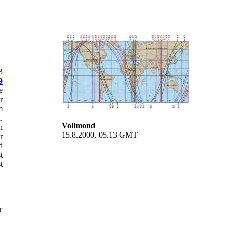
3
9
e
r
m
.
Vollmond
n
15.8.2000, 05.13 GMT
r
d
t
t
r