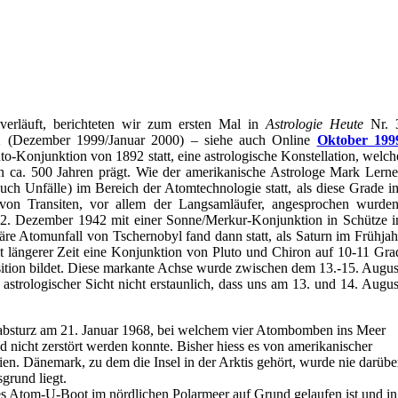
verläuft, berichteten wir zum ersten Mal in
Astrologie Heute
Nr. 
 (Dezember 1999/Januar 2000) – siehe auch Online
Oktober 199
to-Konjunktion von 1892 statt, eine astrologische Konstellation, welch
on ca. 500 Jahren prägt. Wie der amerikanische Astrologe Mark Lerne
auch Unfälle) im Bereich der Atomtechnologie statt, als diese Grade i
, von Transiten, vor allem der Langsamläufer, angesprochen wurden
om 2. Dezember 1942 mit einer Sonne/Merkur-Konjunktion in Schütze i
äre Atomunfall von Tschernobyl fand dann statt, als Saturn im Frühjah
t längerer Zeit eine Konjunktion von Pluto und Chiron auf 10-11 Gra
sition bildet. Diese markante Achse wurde zwischen dem 13.-15. Augus
astrologischer Sicht nicht erstaunlich, dass uns am 13. und 14. Augus
ugabsturz am 21. Januar 1968, bei welchem vier Atombomben ins Meer
nicht zerstört werden konnte. Bisher hiess es von amerikanischer
eien. Dänemark, zu dem die Insel in der Arktis gehört, wurde nie darübe
grund liegt.
hes Atom-U-Boot im nördlichen Polarmeer auf Grund gelaufen ist und in