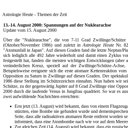
Astrologie Heute - Themen der Zeit
13.-14. August 2000: Spannungen auf der
Nuklearachse
Update vom 15. August 2000
Über die "Nuklearachse", die von 7-11 Grad Zwillinge/Schütze 
(Oktober/November 1986) und zuletzt in
Astrologie Heute
Nr. 82
"Atomunfall in Japan". Auf diesen Graden fand die letzte Neptun/Plu
sich lediglich alle 492 Jahre wiederholt und damit einen Zyklus v
festgestellt hat, fanden die meisten wichtigen Entwicklungen (aber 
veränderlichen Kreuz, speziell auf der Zwillinge/Schütze-Achse
Beispielsweise ereignete sich die erste atomare Kettenreaktion v
Opposition zu Saturn in Zwillinge auf diesen Graden. Der spektakul
1986 diese Stellung im Schützezeichen einnahm. Nun haben wir sei
Schütze, zu der gegenwärtig Jupiter auf 8 Grad Zwillinge eine Oppo
2000 durch die laufende Venus in Jungfrau quadriert. So war es aus 
zwei aufwühlende Nachrichten erreichten:
Erst jetzt (13. August) wird bekannt, dass von einem Flugze
stürzten, eine Bombe nie gefunden wurde und dementsprechend 
Seite, dass alle radioaktiven atomaren Reste entfernt worden s
informiert, dass eine Atombombe nach wie vor auf dem Meeres
Zur gleichen Zeit (14. August) wird bekannt, dass ein russisc