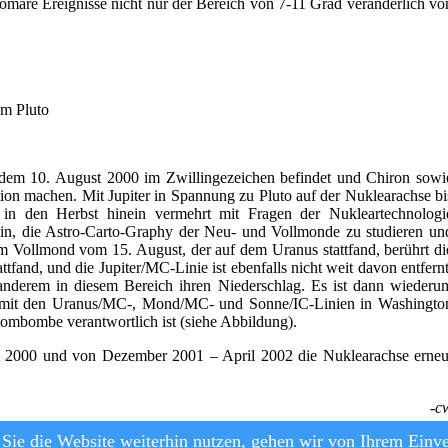
omare Ereignisse nicht nur der Bereich von 7-11 Grad veränderlich vo
um Pluto
it dem 10. August 2000 im Zwillingezeichen befindet und Chiron sowi
ion machen. Mit Jupiter in Spannung zu Pluto auf der Nuklearachse bi
in den Herbst hinein vermehrt mit Fragen der Nukleartechnologi
sein, die Astro-Carto-Graphy der Neu- und Vollmonde zu studieren un
im Vollmond vom 15. August, der auf dem Uranus stattfand, berührt di
fand, und die Jupiter/MC-Linie ist ebenfalls nicht weit davon entfernt
r anderem in diesem Bereich ihren Niederschlag. Es ist dann wiederu
en mit den Uranus/MC-, Mond/MC- und Sonne/IC-Linien in Washingto
Atombombe verantwortlich ist (siehe Abbildung).
uli 2000 und von Dezember 2001 – April 2002 die Nuklearachse erneu
-c
Sie die Website weiterhin nutzen, gehen wir von Ihrem Einve
Impressum
|
Kontakt