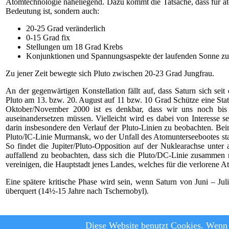
Atomtechnologie naheliegend. Dazu kommt die Tatsache, dass für at
Bedeutung ist, sondern auch:
20-25 Grad veränderlich
0-15 Grad fix
Stellungen um 18 Grad Krebs
Konjunktionen und Spannungsaspekte der laufenden Sonne z
Zu jener Zeit bewegte sich Pluto zwischen 20-23 Grad Jungfrau.
An der gegenwärtigen Konstellation fällt auf, dass Saturn sich se
Pluto am 13. bzw. 20. August auf 11 bzw. 10 Grad Schütze eine Stat
Oktober/November 2000 ist es denkbar, dass wir uns noch bis 
auseinandersetzen müssen. Vielleicht wird es dabei von Interesse 
darin insbesondere den Verlauf der Pluto-Linien zu beobachten. Be
Pluto/IC-Linie Murmansk, wo der Unfall des Atomunterseebootes statt
So findet die Jupiter/Pluto-Opposition auf der Nuklearachse unte
auffallend zu beobachten, dass sich die Pluto/DC-Linie zusamm
vereinigen, die Hauptstadt jenes Landes, welches für die verlorene 
Eine spätere kritische Phase wird sein, wenn Saturn von Juni – J
überquert (14½-15 Jahre nach Tschernobyl).
Diese Website benutzt Cookies. Wenn 
© Astrologie Heute, 2026
|
Datenschutz und Nutzungsbedingungen
|