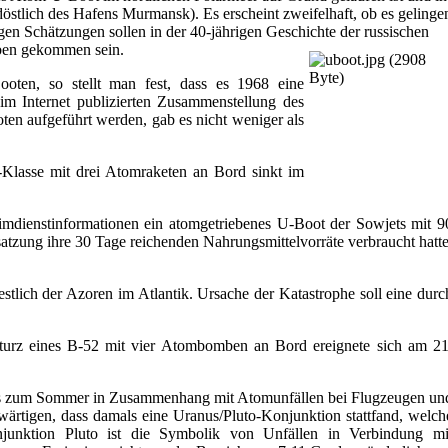
östlich des Hafens Murmansk). Es erscheint zweifelhaft, ob es gelinge
gen Schätzungen sollen in der 40-jährigen Geschichte der russischen
eben gekommen sein.
ten, so stellt man fest, dass es 1968 eine
 Internet publizierten Zusammenstellung des
en aufgeführt werden, gab es nicht weniger als
-Klasse mit drei Atomraketen an Bord sinkt im
mdienstinformationen ein atomgetriebenes U-Boot der Sowjets mit 9
esatzung ihre 30 Tage reichenden Nahrungsmittelvorräte verbraucht hatte
lich der Azoren im Atlantik. Ursache der Katastrophe soll eine durc
sturz eines B-52 mit vier Atombomben an Bord ereignete sich am 21
bis zum Sommer in Zusammenhang mit Atomunfällen bei Flugzeugen un
rtigen, dass damals eine Uranus/Pluto-Konjunktion stattfand, welch
njunktion Pluto ist die Symbolik von Unfällen in Verbindung mi