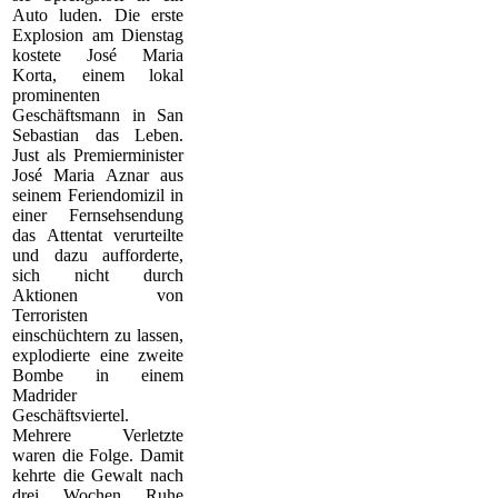
Auto luden. Die erste
Explosion am Dienstag
kostete José Maria
Korta, einem lokal
prominenten
Geschäftsmann in San
Sebastian das Leben.
Just als Premierminister
José Maria Aznar aus
seinem Feriendomizil in
einer Fernsehsendung
das Attentat verurteilte
und dazu aufforderte,
sich nicht durch
Aktionen von
Terroristen
einschüchtern zu lassen,
explodierte eine zweite
Bombe in einem
Madrider
Geschäftsviertel.
Mehrere Verletzte
waren die Folge. Damit
kehrte die Gewalt nach
drei Wochen Ruhe