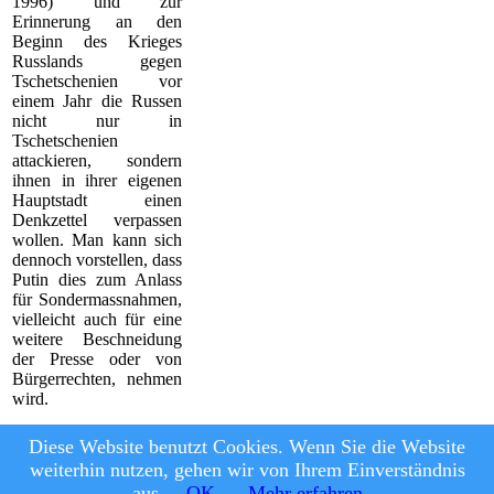
1996) und zur
Erinnerung an den
Beginn des Krieges
Russlands gegen
Tschetschenien vor
einem Jahr die Russen
nicht nur in
Tschetschenien
attackieren, sondern
ihnen in ihrer eigenen
Hauptstadt einen
Denkzettel verpassen
wollen. Man kann sich
dennoch vorstellen, dass
Putin dies zum Anlass
für Sondermassnahmen,
vielleicht auch für eine
weitere Beschneidung
der Presse oder von
Bürgerrechten, nehmen
wird.
-cw
Diese Website benutzt Cookies. Wenn Sie die Website
weiterhin nutzen, gehen wir von Ihrem Einverständnis
© Astrologie Heute, 2026
|
Datenschutz und Nutzungsbedingungen
aus.
OK
Mehr erfahren