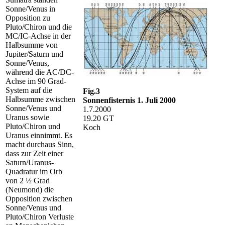
Sonne/Venus in
Opposition zu
Pluto/Chiron und die
MC/IC-Achse in der
Halbsumme von
Jupiter/Saturn und
Sonne/Venus,
während die AC/DC-
Achse im 90 Grad-
System auf die
Fig.3
Halbsumme zwischen
Sonnenfisternis 1. Juli 2000
Sonne/Venus und
1.7.2000
Uranus sowie
19.20 GT
Pluto/Chiron und
Koch
Uranus einnimmt. Es
macht durchaus Sinn,
dass zur Zeit einer
Saturn/Uranus-
Quadratur im Orb
von 2 ½ Grad
(Neumond) die
Opposition zwischen
Sonne/Venus und
Pluto/Chiron Verluste