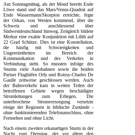
Am Sonntagmittag, als der Mond bereits Ende
Löwe stand und das Mars/Venus-Quadrat auf
Ende Wassermann/Skorpion erreichte, fegte
der Orkan, von Westen kommend, über die
Schweiz und anschliessend über
Südwestdeutschland hinweg. Zeitgleich bildete
Merkur eine exakte Konjunktion mit Lilith auf
22 Grad Schütze. Dies ist eine Konstellation,
die häufig mit Schwierigkeiten und
Ungereimtheiten im Bereich der
Kommunikation und des Verkehrs in
Verbindung steht. So mussten infolge des
Sturms viele Autobahnen sowie die beiden
Pariser Flughäfen Orly und Roissy-Charles De
Gaulle zeitweise geschlossen werden. Auch
der Bahnverkehr kam in weiten Teilen der
betroffenen Gebiete wegen beschädigter
Stromleitungen zum Erliegen. Die
unterbrochene Stromversorgung versetzte
einige der Regionen in biblische Zustände -
ohne funktionierenden Telefonanschluss, ohne
Fernsehen und ohne Licht.
Nach einem zweiten orkanartigen Sturm in der
Nacht zum Dienstag, der vor allem den