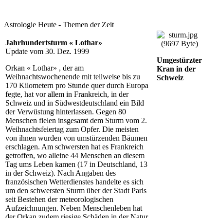
Astrologie Heute - Themen der Zeit
Jahrhundertsturm « Lothar»
Update vom 30. Dez. 1999
Umgestürzter
Orkan « Lothar» , der am
Kran in der
Weihnachtswochenende mit teilweise bis zu
Schweiz
170 Kilometern pro Stunde quer durch Europa
fegte, hat vor allem in Frankreich, in der
Schweiz und in Südwestdeutschland ein Bild
der Verwüstung hinterlassen. Gegen 80
Menschen fielen insgesamt dem Sturm vom 2.
Weihnachtsfeiertag zum Opfer. Die meisten
von ihnen wurden von umstürzenden Bäumen
erschlagen. Am schwersten hat es Frankreich
getroffen, wo alleine 44 Menschen an diesem
Tag ums Leben kamen (17 in Deutschland, 13
in der Schweiz). Nach Angaben des
französischen Wetterdienstes handelte es sich
um den schwersten Sturm über der Stadt Paris
seit Bestehen der meteorologischen
Aufzeichnungen. Neben Menschenleben hat
der Orkan zudem riesige Schäden in der Natur,