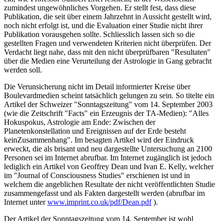
zumindest ungewöhnliches Vorgehen. Er stellt fest, dass diese
Publikation, die seit über einem Jahrzehnt in Aussicht gestellt wird,
noch nicht erfolgt ist, und die Evaluation einer Studie nicht ihrer
Publikation vorausgehen sollte. Schliesslich lassen sich so die
gestellten Fragen und verwendeten Kriterien nicht überprüfen. Der
Verdacht liegt nahe, dass mit den nicht überprüfbaren "Resultaten"
über die Medien eine Verurteilung der Astrologie in Gang gebracht
werden soll.
Die Verunsicherung nicht im Detail informierter Kreise über
Boulevardmedien scheint tatsächlich gelungen zu sein. So titelte ein
Artikel der Schweizer "Sonntagszeitung" vom 14. September 2003
(wie die Zeitschrift "Facts" ein Erzeugnis der TA-Medien): "Alles
Hokuspokus, Astrologie am Ende: Zwischen der
Planetenkonstellation und Ereignissen auf der Erde besteht
keinZusammenhang". Im besagten Artikel wird der Eindruck
erweckt, die als brisant und neu dargestellte Untersuchung an 2100
Personen sei im Internet abrufbar. Im Internet zugänglich ist jedoch
lediglich ein Artikel von Geoffrey Dean und Ivan E. Kelly, welcher
im "Journal of Consciousness Studies" erschienen ist und in
welchem die angeblichen Resultate der nicht veröffentlichten Studie
zusammengefasst und als Fakten dargestellt werden (abrufbar im
Internet unter
www.imprint.co.uk/pdf/Dean.pdf
).
Der Artikel der Sonntagszeitung vom 14. September ist wohl