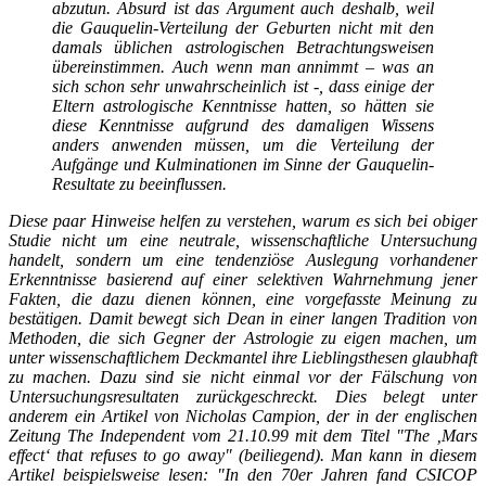
abzutun. Absurd ist das Argument auch deshalb, weil
die Gauquelin-Verteilung der Geburten nicht mit den
damals üblichen astrologischen Betrachtungsweisen
übereinstimmen. Auch wenn man annimmt – was an
sich schon sehr unwahrscheinlich ist -, dass einige der
Eltern astrologische Kenntnisse hatten, so hätten sie
diese Kenntnisse aufgrund des damaligen Wissens
anders anwenden müssen, um die Verteilung der
Aufgänge und Kulminationen im Sinne der Gauquelin-
Resultate zu beeinflussen.
Diese paar Hinweise helfen zu verstehen, warum es sich bei obiger
Studie nicht um eine neutrale, wissenschaftliche Untersuchung
handelt, sondern um eine tendenziöse Auslegung vorhandener
Erkenntnisse basierend auf einer selektiven Wahrnehmung jener
Fakten, die dazu dienen können, eine vorgefasste Meinung zu
bestätigen. Damit bewegt sich Dean in einer langen Tradition von
Methoden, die sich Gegner der Astrologie zu eigen machen, um
unter wissenschaftlichem Deckmantel ihre Lieblingsthesen glaubhaft
zu machen. Dazu sind sie nicht einmal vor der Fälschung von
Untersuchungsresultaten zurückgeschreckt. Dies belegt unter
anderem ein Artikel von Nicholas Campion, der in der englischen
Zeitung The Independent vom 21.10.99 mit dem Titel "The ‚Mars
effect‘ that refuses to go away" (beiliegend). Man kann in diesem
Artikel beispielsweise lesen: "In den 70er Jahren fand CSICOP