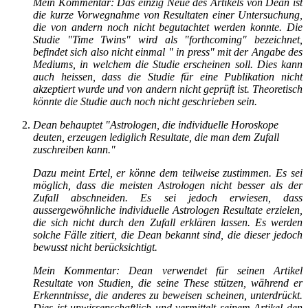
Mein Kommentar: Das einzig Neue des Artikels von Dean ist
die kurze Vorwegnahme von Resultaten einer Untersuchung,
die von andern noch nicht begutachtet werden konnte. Die
Studie "Time Twins" wird als "forthcoming" bezeichnet,
befindet sich also nicht einmal " in press" mit der Angabe des
Mediums, in welchem die Studie erscheinen soll. Dies kann
auch heissen, dass die Studie für eine Publikation nicht
akzeptiert wurde und von andern nicht geprüft ist. Theoretisch
könnte die Studie auch noch nicht geschrieben sein.
Dean behauptet "Astrologen, die individuelle Horoskope
deuten, erzeugen lediglich Resultate, die man dem Zufall
zuschreiben kann."
Dazu meint Ertel, er könne dem teilweise zustimmen. Es sei
möglich, dass die meisten Astrologen nicht besser als der
Zufall abschneiden. Es sei jedoch erwiesen, dass
aussergewöhnliche individuelle Astrologen Resultate erzielen,
die sich nicht durch den Zufall erklären lassen. Es werden
solche Fälle zitiert, die Dean bekannt sind, die dieser jedoch
bewusst nicht berücksichtigt.
Mein Kommentar: Dean verwendet für seinen Artikel
Resultate von Studien, die seine These stützen, während er
Erkenntnisse, die anderes zu beweisen scheinen, unterdrückt.
Dies ist unwissenschaftlich und vermittelt seinem Artikel den