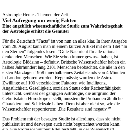
Astrologie Heute - Themen der Zeit
Viel Aufregung um wenig Fakten
Eine angeblich wissenschaftliche Studie zum Wahrheitsgehalt
der Astrologie erhitzt die Gemüter
Für die Zeitschrift "Facts" ist von nun an alles klar. In ihrer Ausgabe
vom 28. August kann man in einem kurzen Artikel mit dem Titel "In
den Sternen" folgendes lesen: "Gute Nachricht für alle rational
denkenden Menschen. Wie Sie schon immer gewusst haben, ist
Astrologie Blödsinn – definitiv. Britische Wissenschaftler haben ein
halbes Jahrhundert lang 2101 Menschen beobachtet, die alle in den
ersten Märztagen 1958 innerhalb eines Zeitabstands von 4 Minuten
in London geboren wurden. Regelmässig wurden die Astro-
Zwillinge auf 100 verschiedene Faktoren wie Intelligenz,
Ängstlichkeit, Geselligkeit, sozialen Status oder Rechenfähigkeit
untersucht. Gemäss der gängigen Astrologie, die aufgrund der
Geburtsdaten Horoskope erstellt, mussten die Probanden ähnliche
Charaktere und Schicksale haben. Dem ist aber nicht so, wie die
Wissenschaftler rapportierten: ‚Die Resultate sind negativ.‘"
Das Problem mit der besagten Studie ist allerdings, dass sie nicht
publiziert ist und deswegen auch nicht begutachtet werden kann,
ein, wie Professor Suitbert Ertel feststellt, in der Wissenschaft