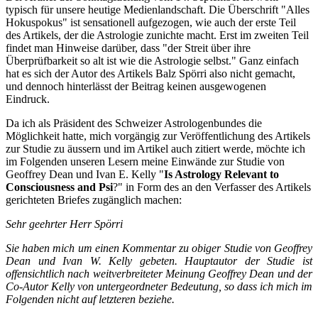
typisch für unsere heutige Medienlandschaft. Die Überschrift "Alles
Hokuspokus" ist sensationell aufgezogen, wie auch der erste Teil
des Artikels, der die Astrologie zunichte macht. Erst im zweiten Teil
findet man Hinweise darüber, dass "der Streit über ihre
Überprüfbarkeit so alt ist wie die Astrologie selbst." Ganz einfach
hat es sich der Autor des Artikels Balz Spörri also nicht gemacht,
und dennoch hinterlässt der Beitrag keinen ausgewogenen
Eindruck.
Da ich als Präsident des Schweizer Astrologenbundes die
Möglichkeit hatte, mich vorgängig zur Veröffentlichung des Artikels
zur Studie zu äussern und im Artikel auch zitiert werde, möchte ich
im Folgenden unseren Lesern meine Einwände zur Studie von
Geoffrey Dean und Ivan E. Kelly "
Is Astrology Relevant to
Consciousness and Psi
?" in Form des an den Verfasser des Artikels
gerichteten Briefes zugänglich machen:
Sehr geehrter Herr Spörri
Sie haben mich um einen Kommentar zu obiger Studie von Geoffrey
Dean und Ivan W. Kelly gebeten. Hauptautor der Studie ist
offensichtlich nach weitverbreiteter Meinung Geoffrey Dean und der
Co-Autor Kelly von untergeordneter Bedeutung, so dass ich mich im
Folgenden nicht auf letzteren beziehe.