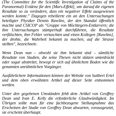
(The Committee for the Scientific Investigation of Claims of the
Paranormal) Evidenz für den [Mars-Effekt], um darauf die eigenen
Resultate so zu verändern, dass ein negativer Effekt ausgewiesen
werden konnte." Dagegen rebellierte ein an den Untersuchungen
beteiligter Physiker Dennis Rawlins, der den Skandal öffentlich
machte und CSICOP als "Gruppe von Möchtegern-Entlarvern; die
ihre Untersuchungen stümperhaft durchführten, die Resultate
verfälschten, ihre Fehler vertuschten und einen Kollegen [Rawlins],
der drohte, die Wahrheit bekannt zu machen, auf die Strasse
stellten", bezeichnete.
Wenn Dean nun – obwohl sie ihm bekannt sind – sämtliche
Resultate von Studien, die seine Thesen nicht stützen unterdrückt
oder sogar abstreitet, bewegt er sich auf ähnlichem Boden wie die
genannten unrühmlichen Vorgänger.
Ausführlichere Informationen können der Website von Suitbert Ertel
und dem oben erwähnten Artikel auf dieser Seite entnommen
werden.
Unter den gegebenen Umständen fehlt dem Artikel von Geoffrey
Dean und Ivan E. Kelly die erforderliche Glaubwürdigkeit. Im
Übrigen sollte man für eine fachbezogene Stellungnahme das
Erscheinen der Studie von Geoffrey Dean abwarten, vorausgesetzt,
sie erscheint überhaupt.