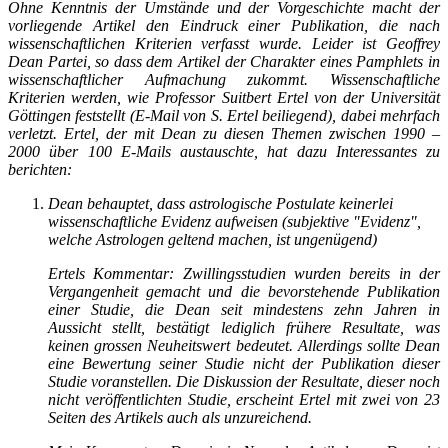
Ohne Kenntnis der Umstände und der Vorgeschichte macht der
vorliegende Artikel den Eindruck einer Publikation, die nach
wissenschaftlichen Kriterien verfasst wurde. Leider ist Geoffrey
Dean Partei, so dass dem Artikel der Charakter eines Pamphlets in
wissenschaftlicher Aufmachung zukommt. Wissenschaftliche
Kriterien werden, wie Professor Suitbert Ertel von der Universität
Göttingen feststellt (E-Mail von S. Ertel beiliegend), dabei mehrfach
verletzt. Ertel, der mit Dean zu diesen Themen zwischen 1990 –
2000 über 100 E-Mails austauschte, hat dazu Interessantes zu
berichten:
Dean behauptet, dass astrologische Postulate keinerlei
wissenschaftliche Evidenz aufweisen (subjektive "Evidenz",
welche Astrologen geltend machen, ist ungenügend)
Ertels Kommentar: Zwillingsstudien wurden bereits in der
Vergangenheit gemacht und die bevorstehende Publikation
einer Studie, die Dean seit mindestens zehn Jahren in
Aussicht stellt, bestätigt lediglich frühere Resultate, was
keinen grossen Neuheitswert bedeutet. Allerdings sollte Dean
eine Bewertung seiner Studie nicht der Publikation dieser
Studie voranstellen. Die Diskussion der Resultate, dieser noch
nicht veröffentlichten Studie, erscheint Ertel mit zwei von 23
Seiten des Artikels auch als unzureichend.