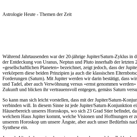
Astrologie Heute - Themen der Zeit
Während Jahrtausenden war der 20-jährige Jupiter/Saturn-Zyklus in d
der Entdeckung von Uranus, Neptun und Pluto innerhalb der letzten 
«gesellschaftlichen Planeten» bezeichnet, zeigt jedoch, dass der Jupi
verkörpern diese beiden Prinzipien ja auch die klassischen Elternbot
Forderungen (Saturn). Mit Jupiter werden wir darin bestätigt, dass w
und Tadel, aber auch Verwöhnung versus «ernst genommen werden» sin
Zukunft und blicken ihr vertrauensvoll entgegen, gemäss Saturn vers
So kann man sich leicht vorstellen, dass mit der Jupiter/Saturn-Ko
verbinden will. In diesem Sinne ist jede Jupiter/Saturn-Konjunktion 
Häuserbereich unseres Horoskops, wo sich 23 Grad Stier befindet, das
welchem Haus Jupiter kommt, welche Visionen und Hoffnungen er zusät
unserem Horoskop um unsere Ängste, aber auch unser Bedürfnis nach 
Synthese ein.