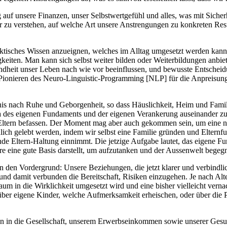
 auf unsere Finanzen, unser Selbstwertgefühl und alles, was mit Sicherh
sser zu verstehen, auf welche Art unsere Anstrengungen zu konkreten Res
praktisches Wissen anzueignen, welches im Alltag umgesetzt werden kan
keiten. Man kann sich selbst weiter bilden oder Weiterbildungen anbi
dheit unser Leben nach wie vor beeinflussen, und bewusste Entscheidu
Pionieren des Neuro-Linguistic-Programming [NLP] für die Anpreisun
fnis nach Ruhe und Geborgenheit, so dass Häuslichkeit, Heim und Famil
des eigenen Fundaments und der eigenen Verankerung auseinander zu s
 Eltern befassen. Der Moment mag aber auch gekommen sein, um eine 
dlich gelebt werden, indem wir selbst eine Familie gründen und Elte
de Eltern-Haltung einnimmt. Die jetzige Aufgabe lautet, das eigene F
re eine gute Basis darstellt, um aufzutanken und der Aussenwelt bege
n den Vordergrund: Unsere Beziehungen, die jetzt klarer und verbindlic
nd damit verbunden die Bereitschaft, Risiken einzugehen. Je nach Alte
Traum in die Wirklichkeit umgesetzt wird und eine bisher vielleicht ver
 über eigene Kinder, welche Aufmerksamkeit erheischen, oder über die P
tion in die Gesellschaft, unserem Erwerbseinkommen sowie unserer Ges