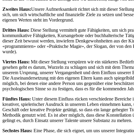
Zweites Haus:
Unsere Aufmerksamkeit richtet sich mit dieser Stellung
sich, um sich wirtschaftliche und finanzielle Ziele zu setzen und be
eigenen Werten steht im Vordergrund.
Drittes Haus:
Diese Stellung vermittelt gute Fähigkeiten, um sich 
kommunikative Fähigkeiten, Kursangebote oder buchhalterische Tätig
dieser Zeit bewusst werden, inwiefern Denkgewohnheiten aus der Kin
«programmieren» oder «Praktische Magie», der Slogan, der von den 
wurde).
Viertes Haus:
Mit dieser Stellung verspüren wir ein stärkeres Bedür
gesehen geht es darum, Wurzeln zu schlagen und sich mit dem Thema 
unserem Ursprung, unserer Vergangenheit und dem Einfluss unserer
Die Auseinandersetzung mit den eigenen Eltern kann auch spiegelbil
möglich, bei denen eine andere Person uns gegenüber eine beschützen
psychologischen Sinne so zu festigen, dass es für die kommenden Jah
Fünftes Haus:
Unter diesem Einfluss rücken verschiedene Bereiche i
kreativer, spielerischer Ausdruck in unserem Leben einnehmen kann, u
Geschäft oder kreative Projekte getätigt, so dass ein lange gehegter 
Methodik genutzt wird. Es ist aber möglich, dass diese Konstellation
gelingt es, durch Einsatz unserer Talente unsere Substanz zu mehren.
Sechstes Haus:
Eine Phase, die sich eignet, um uns unserer Integra