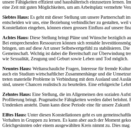
unsere Fähigkeiten effizient und haushälterisch einzusetzen lernen. 
eine Zeit mit guten Möglichkeiten, um am Arbeitsplatz vermehrte Ve
Siebtes Haus:
Es geht mit dieser Stellung um unsere Partnerschaft 
entscheiden wir uns, eine Beziehung verbindlicher zu gestalten, weil
Konstellation eingehen, können einen grossen Einfluss auf unsere fina
Achtes Haus:
Diese Stellung bringt Pläne und Wünsche bezüglich au
Bei entsprechenden Ressourcen können sich rentable Investitionsmög
bringen, um auf diese Art unser Selbstwertgefühl zu stabilisieren. D
Gemeinschaft. Wichtig ist dabei die Bereitschaft zur Überwindung t
wie Sexualität, Zeugung und Geburt sowie Leben und Tod möglich.
Neuntes Haus:
Weltanschauliche Fragen, Interesse für fremde Kultu
auch ein Studium wirtschaftlicher Zusammenhänge und die Umsetzung
treten materielle Probleme in Verbindung mit dem Ausland und Auslän
sind, unsere Chancen realistisch zu beurteilen. Eine erfolgreiche Lehr
Zehntes Haus:
Eine Stellung, die im Allgemeinen den sozialen Aufst
Profilierung bringt. Pragmatische Fähigkeiten werden dabei belohnt.
Umdenken ansteht. Dann kann diese Periode eine für unsere Zukunft 
Elftes Haus:
Unter diesen Konstellationen geht es um gemeinschaftli
Verhalten in Gruppen zu lernen. Es kann aber auch der Moment gekomm
Gleichgesinnten oder einem ausgewählten Kreis nimmt zu. Dies mag auc