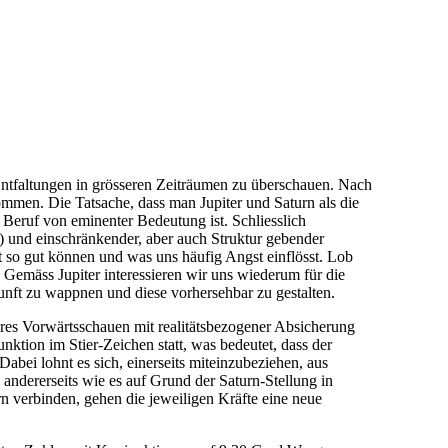
Entfaltungen in grösseren Zeiträumen zu überschauen. Nach
mmen. Die Tatsache, dass man Jupiter und Saturn als die
d Beruf von eminenter Bedeutung ist. Schliesslich
r) und einschränkender, aber auch Struktur gebender
ht so gut können und was uns häufig Angst einflösst. Lob
emäss Jupiter interessieren wir uns wiederum für die
unft zu wappnen und diese vorhersehbar zu gestalten.
res Vorwärtsschauen mit realitätsbezogener Absicherung
ktion im Stier-Zeichen statt, was bedeutet, dass der
bei lohnt es sich, einerseits miteinzubeziehen, aus
ndererseits wie es auf Grund der Saturn-Stellung in
 verbinden, gehen die jeweiligen Kräfte eine neue