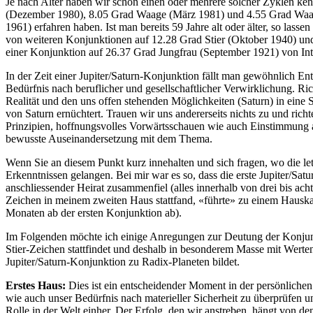
Je nach Alter haben wir schon einen oder mehrere solcher Zyklen ken
(Dezember 1980), 8.05 Grad Waage (März 1981) und 4.55 Grad Waage
1961) erfahren haben. Ist man bereits 59 Jahre alt oder älter, so la
von weiteren Konjunktionen auf 12.28 Grad Stier (Oktober 1940) und 9
einer Konjunktion auf 26.37 Grad Jungfrau (September 1921) von Int
In der Zeit einer Jupiter/Saturn-Konjunktion fällt man gewöhnlich E
Bedürfnis nach beruflicher und gesellschaftlicher Verwirklichung. R
Realität und den uns offen stehenden Möglichkeiten (Saturn) in eine
von Saturn ernüchtert. Trauen wir uns andererseits nichts zu und rich
Prinzipien, hoffnungsvolles Vorwärtsschauen wie auch Einstimmung au
bewusste Auseinandersetzung mit dem Thema.
Wenn Sie an diesem Punkt kurz innehalten und sich fragen, wo die let
Erkenntnissen gelangen. Bei mir war es so, dass die erste Jupiter/Sa
anschliessender Heirat zusammenfiel (alles innerhalb von drei bis a
Zeichen in meinem zweiten Haus stattfand, «führte» zu einem Hauskauf,
Monaten ab der ersten Konjunktion ab).
Im Folgenden möchte ich einige Anregungen zur Deutung der Konjunkt
Stier-Zeichen stattfindet und deshalb in besonderem Masse mit Werte
Jupiter/Saturn-Konjunktion zu Radix-Planeten bildet.
Erstes Haus:
Dies ist ein entscheidender Moment in der persönlichen
wie auch unser Bedürfnis nach materieller Sicherheit zu überprüfen 
Rolle in der Welt einher. Der Erfolg, den wir anstreben, hängt von d