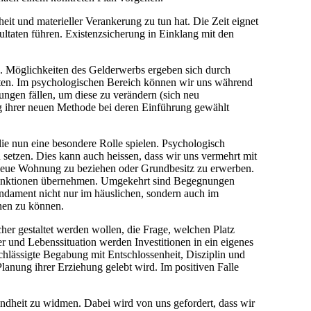
eit und materieller Verankerung zu tun hat. Die Zeit eignet
ultaten führen. Existenzsicherung in Einklang mit den
n. Möglichkeiten des Gelderwerbs ergeben sich durch
eten. Im psychologischen Bereich können wir uns während
ngen fällen, um diese zu verändern (sich neu
g ihrer neuen Methode bei deren Einführung gewählt
ie nun eine besondere Rolle spielen. Psychologisch
etzen. Dies kann auch heissen, dass wir uns vermehrt mit
neue Wohnung zu beziehen oder Grundbesitz zu erwerben.
rnfunktionen übernehmen. Umgekehrt sind Begegnungen
undament nicht nur im häuslichen, sondern auch im
gnen zu können.
her gestaltet werden wollen, die Frage, welchen Platz
r und Lebenssituation werden Investitionen in ein eigenes
nachlässigte Begabung mit Entschlossenheit, Disziplin und
lanung ihrer Erziehung gelebt wird. Im positiven Falle
undheit zu widmen. Dabei wird von uns gefordert, dass wir