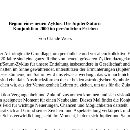
Beginn eines neuen Zyklus: Die Jupiter/Saturn-
Konjunktion 2000 im persönlichen Erleben
von Claude Weiss
er Astrologie die Grundlage, um persönliche und vor allem kollektive 
220 Jahre sind eine ganze Reihe von neuen, grösseren Zyklen dazugeko
ter/Saturn-Zyklus für unsere Entfaltung insbesondere in Gesellschaft un
schaften im Sinne gewährender, unterstützen-der Ermunterungen (Jupite
ir «es können», mit Saturn wird uns etwas abverlangt, das wir noch nic
d ebenfalls Ausdrucksformen dieser beiden astrologischen Symbole. G
uchen wir, aus der Vergangenheit Lehren zu ziehen, um uns für die Zuk
njunktion Vergangenheit und Zukunft zusammen kommen und sich visionä
ein geeigneter Moment für einen Neubeginn. Dieses Mal findet die Konjun
 Feld für wichtige Neuerungen, Chancen und Möglichkeiten darstellt. Da
zlich auf Grund seiner Zeichen- und Aspektstellung verkörpert, und a
Selbstverwirklichung steht. Im Moment, in dem sich Jupiter und Saturn