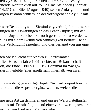
etzten Zyklus mit Konjunktionen auf 9.30 Grad Waage
ehende Konjunktion auf 25.12 Grad Steinbock (Februar
auf 14.27 Grad Stier (August 1940) seinen Anfang nahm und
rigen ist dann schliesslich der vorhergehende Zyklus mit
rosser Bedeutung sind. Sie sind eng verknüpft mit unserem
fnungen und Erwartungen an das Leben (Jupiter) mit der
, den Jupiter zu leben, zu hoch geschraubt, so werden wir
r uns mit einem Gefühl von Sinnlosigkeit bestraft. Beide
eine Verbindung eingehen, und dies verlangt von uns eine
n Sie vielleicht auf Anhieb zu interessanten
ünften Haus im Jahre 1961 erlebte, mit Bekanntschaft und
ion, die Ende 1980 bis Juli 1981 dreimal im Waage-
erung erlebte (alles spielte sich innerhalb von zwei
n, dass die gegenwärtige Jupiter/Saturn-Konjunktion im
ich durch die Aspekte ergänzt werden, welche die
eine neue Art zu definieren und unsere Wertvorstellungen
 dies mit Ernsthaftigkeit und einer verantwortungsvolleren
r nach einem konkreten Plan vorgehen.