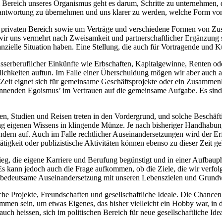
Im Bereich unseres Organismus geht es darum, Schritte zu unternehmen, 
rantwortung zu übernehmen und uns klarer zu werden, welche Form von
im privaten Bereich sowie um Verträge und verschiedene Formen von Zus
 wir uns vermehrt nach Zweisamkeit und partnerschaftlicher Ergänzung s
nzielle Situation haben. Eine Stellung, die auch für Vortragende und Kü
sserberuflicher Einkünfte wie Erbschaften, Kapitalgewinne, Renten ode
lichkeiten auftun. Im Falle einer Überschuldung mögen wir aber auch 
ie Zeit eignet sich für gemeinsame Geschäftsprojekte oder ein Zusammen
rennenden Egoismus’ im Vertrauen auf die gemeinsame Aufgabe. Es sind
ren, Studien und Reisen treten in den Vordergrund, und solche Beschä
 eigenen Wissens in klingende Münze. Je nach bisheriger Handhabung
dern auf. Auch im Falle rechtlicher Auseinandersetzungen wird der Erf
tätigkeit oder publizistische Aktivitäten können ebenso zu dieser Zeit g
ieg, die eigene Karriere und Berufung begünstigt und in einer Aufbauph
 Es kann jedoch auch die Frage aufkommen, ob die Ziele, die wir verfol
bedeutsame Auseinandersetzung mit unseren Lebenszielen und Grundwert
che Projekte, Freundschaften und gesellschaftliche Ideale. Die Chancen
en sein, um etwas Eigenes, das bisher vielleicht ein Hobby war, in d
h heissen, sich im politischen Bereich für neue gesellschaftliche Idea