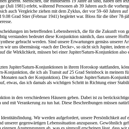
nen gelernt. Menschen, die mindestens 19 Jahre alt sind, haben den l
 (Juli 1981) erlebt, während Personen ab 39 Jahren auch die vorherg
ssen sich auch Vergleiche ziehen mit dem Zyklus, der vor 59–60 Jahren 
.08 Grad Stier (Februar 1941) begleitet war. Bloss für die über 78-jäh
eresse.
ntscheidungen im betreffenden Lebensbereich, die für die Zukunft von g
ichtig verstanden bedeutet diese Konjunktion nämlich, dass unsere Hof
 Synthese gebracht werden. Sind unsere Erwartungen gemäss unserer Art
ten wir uns übermässig «nach der Decke», so rächt sich Jupiter, indem e
f die Wirklichkeit, müssen bei einer Jupiter/Saturn-Konjunktion also 
zten Jupiter/Saturn-Konjunktionen in ihrem Horoskop stattfanden, könne
turn-Konjunktion, die ich als Transit auf 25 Grad Steinbock in meinem f
cht Monaten nach der Konjunktion). Die nächste Jupiter/Saturn-Konjunkt
 etwas, das ich damals als wichtigen Schritt in Richtung einer Stabilisi
ion in den verschiedenen Häusern geben. Dabei ist zu berücksichtige
n und mit Verankerung zu tun hat. Diese Beschreibungen müssen natürl
 Identitätsfindung. Wir werden aufgefordert, unsere Persönlichkeit auf 
und unserer gegenwärtigen Lebenssituation anzupassen. Gewöhnlich geht
en eigenen Anstrengungen ab, was es sinnvoll erscheinen lässt, dass wi