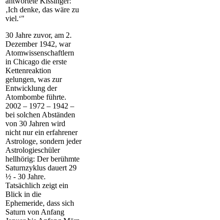
antwortete Kissinger:
‚Ich denke, das wäre zu
viel.‘"
30 Jahre zuvor, am 2.
Dezember 1942, war
Atomwissenschaftlern
in Chicago die erste
Kettenreaktion
gelungen, was zur
Entwicklung der
Atombombe führte.
2002 – 1972 – 1942 –
bei solchen Abständen
von 30 Jahren wird
nicht nur ein erfahrener
Astrologe, sondern jeder
Astrologieschüler
hellhörig: Der berühmte
Saturnzyklus dauert 29
½ - 30 Jahre.
Tatsächlich zeigt ein
Blick in die
Ephemeride, dass sich
Saturn von Anfang