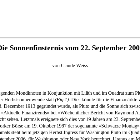
Die Sonnenfinsternis vom 22. September 200
von Claude Weiss
genden Mondknoten in Konjunktion mit Lilith und im Quadrat zum Plut
der Herbstsonnenwende statt
(Fig.1).
Dies könnte für die Finanzmärkte 
. Dezember 1913 gegründet wurde, als Pluto und die Sonne sich zwis
 «Aktuelle Finanztrends» bei «Wöchentlicher Bericht von Raymond A.
ht selten. Letztmals ereignete sich dies vor 19 Jahren am 23. Septemb
 Yorker Börse am 19. Oktober 1987 der sogenannte «Schwarze Montag» 
s steht beim jetzigen Herbst-Ingress für Washington Pluto im Quadrat
eptember 2006, für Washington oder New York berechnet, Uranus am M