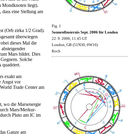
n Mondknoten liegt).
 dass eine Stellung am
Fig. 1
t (Orb zirka 1/2 Grad).
Sonnenfinsternis Sept. 2006 für London
nsgesamt überwiegen
22. 9. 2006, 11.45 GT
wobei dieses Mal die
London, GB (51N30, 0W10)
 absteigender
Koch
zum Mars bildet. Dies
n Gegnern. Solche
 quadriert.
rs exakt am
e Angst vor
s World Trade Center am
rt, wo die Marsenergie
durch Mars/Merkur-
 durch Pluto am IC im
 das Ganze am