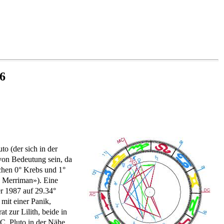
6
o (der sich in der
von Bedeutung sein, da
chen 0° Krebs und 1°
 Merriman»). Eine
er 1987 auf 29.34°
mit einer Panik,
 zur Lilith, beide in
C, Pluto in der Nähe