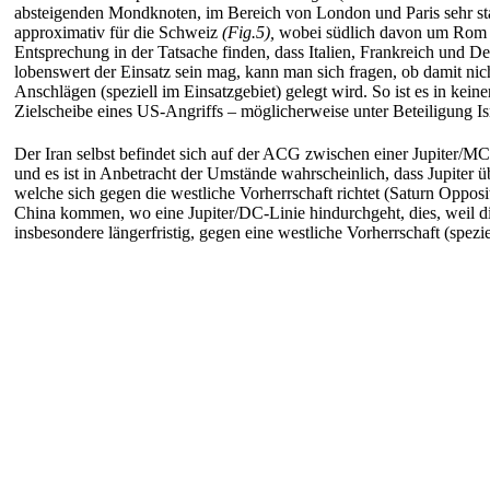
absteigenden Mondknoten, im Bereich von London und Paris sehr sta
approximativ für die Schweiz
(Fig.5),
wobei südlich davon um Rom h
Entsprechung in der Tatsache finden, dass Italien, Frankreich und 
lobenswert der Einsatz sein mag, kann man sich fragen, ob damit ni
Anschlägen (speziell im Einsatzgebiet) gelegt wird. So ist es in kein
Zielscheibe eines US-Angriffs – möglicherweise unter Beteiligung Is
Der Iran selbst befindet sich auf der ACG zwischen einer Jupiter/M
und es ist in Anbetracht der Umstände wahrscheinlich, dass Jupiter ü
welche sich gegen die westliche Vorherrschaft richtet (Saturn Oppo
China kommen, wo eine Jupiter/DC-Linie hindurchgeht, dies, weil die 
insbesondere längerfristig, gegen eine westliche Vorherrschaft (spe