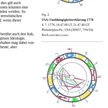
dies gilt auch
onen könnten eine
pielen werden. So
Fig. 2
erroristischen
USA: Unabhängigkeitserklärung 1776
rd, wenn dieser
4. 7. 1776, 16.47.09 LT, 21.47.40 GT
Philadelphia/Pa., USA (39N57, 75W10)
berührt auch den Irak,
Koch
(nach Barry Lynes)
giösen Ideologie,
erhalten mag dabei von
 heute, aber