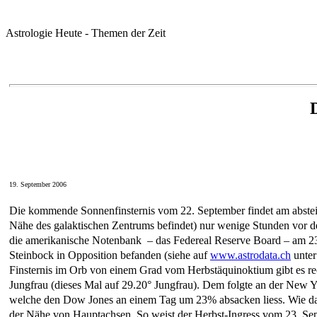
Astrologie Heute - Themen der Zeit
19. September 2006
Die kommende Sonnenfinsternis vom 22. September findet am abstei
Nähe des galaktischen Zentrums befindet) nur wenige Stunden vor 
die amerikanische Notenbank – das Federeal Reserve Board – am 23
Steinbock in Opposition befanden (siehe auf
www.astrodata.ch
unter
Finsternis im Orb von einem Grad vom Herbstäquinoktium gibt es rec
Jungfrau (dieses Mal auf 29.20° Jungfrau). Dem folgte an der New
welche den Dow Jones an einem Tag um 23% absacken liess. Wie damal
der Nähe von Hauptachsen. So weist der Herbst-Ingress vom 23. S