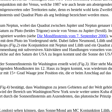
 Konjunktion mit der Venus, welche 1987 wie auch heute am absteigende
genswerten oder Territorien nahe, denn es besteht wohl kein Zweifel,
sternis und Quadrat Pluto als arg bedrängt bezeichnet werden muss.
 zum Neptun, wobei das Quadrat zwischen Jupiter und Neptun genauer is
urn zu Pluto (beides Trigone) sowie von Venus zu Jupiter (Sextil). I
egistriert wurden (siehe
Die Mondfinsternis vom 7. September 2006
), 
t dem Pluto im Vordergrund steht. Dabei fallen Neumond, Lilith und
skops
(Fig.2)
eine Konjunktion mit Neptun und Lilith und ein Quadrat 
usammenhang mit subversiven Aktivitäten und Handlungen vonseiten vo
welche auf den Saturn der USA zu liegen kommt und die Sonne der USA
r Sonnenfinsternis für Washington erstellt wird
(Fig.3).
Hier steht Ma
igenden Mondknoten ins 12. Haus zu liegen kommt, was wiederum di
r mit 15+ Grad Waage jene Position ein, die er beim Anschlag auf da
(Fig.4)
bestätigt, dass Washington zu jenen Gebieten auf der Welt gehö
wird der Bereich um Washington/New York sowie weiter unten Kuba 
t durch die Sonnenfinsternis am Aszendenten, das plutonische Prinzip
r London) sehen können, dass Sonne/Mond am MC Konjunktion Lilith,