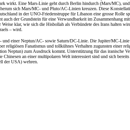
rk wirkt. Eine Mars-Linie geht durch Berlin hindurch (Mars/MC), und 
erum sich Mars/MC- und Pluto/AC-Linien kreuzen. Diese Konstellati
Deutschland in der UNO-Friedenstruppe für Libanon eine grosse Rolle s
cht auch der Grundstein für eine Verwundbarkeit im Zusammenhang mit t
er Weise klar, wie sich die Hisbollah als Verbündete des Irans halten wi
raels – wird.
C- und einer Neptun/AC- sowie Saturn/DC-Linie. Die Jupiter/MC-Linie 
ber religiösen Fanatismus und tollkühnes Verhalten zugunsten einer reli
sition Neptun) zum Ausdruck kommt. Unterstützung für das iranische V
Chinesen an einer multipolaren Welt interessiert sind und sich bereits
ziell der USA) wehren.