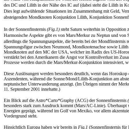
des DC und Lilith in der Nähe des IC auf (dabei steht die Lilith in
Dies legt aufwühlende Situationen im Zusammenhang mit Geld, Vermö
absteigenden Mondknoten Konjunktion Lilith, Konjunktion Sonnenfin
In der Sonnenfinsternis
(Fig.1)
steht Saturn weiterhin in Opposition
Harmonische Aspekte gibt es von Mars/Merkur zu Neptun und von Sat
allerdings die Spannungsaspekte, die bereits bei der Mondfinsternis
r
Spannungsfigur zwischen Neumond, Mondknotenachse sowie Lilith mi
Mondknoten auf den MC der USA, welcher im Radix des US-Horo
verstärkt bei den Amerikanern die Angst vor Kontrollverlust im Z
Prozesse werden durch die Mars/Merkur-Konjunktion intensiviert, 
Diese Auslösungen werden besonders deutlich, wenn das Horoskop de
Aszendenten, während die Sonne/Mond/Lilith-Konjunktion am abste
neptunischer Unterwanderung anzeigt. (Im Übrigen nimmt der Merku
11. September 2001 innehatte.)
Ein Blick auf die Astro*Carto*Graphy (ACG) der Sonnenfinsternis
besonders stark zum Ausdruck kommt (Mars/AC-Linie). Überhaupt 
Energien geprägt, während im Golf von Mexiko, vor allem akzentuier
Vordergrund steht.
Hinsichtlich Europa haben wir bereits in
Fig.1
(Sonnenfinsternis fü