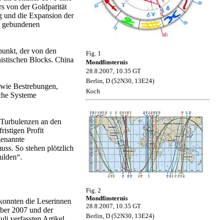
 von der Goldparität
g und die Expansion der
ld gebundenen
punkt, der von den
Fig. 1
istischen Blocks. China
Mondfinsternis
28.8.2007, 10.35 GT
Berlin, D (52N30, 13E24)
 wie Bestrebungen,
Koch
sche Systeme
 Turbulenzen an den
istigen Profit
genannte
uss. So stehen plötzlich
ulden“.
Fig. 2
Mondfinsternis
 konnten die Leserinnen
28.8.2007, 10.35 GT
mber 2007 und der
Berlin, D
(52N30, 13E24)
i verfassten Artikel,