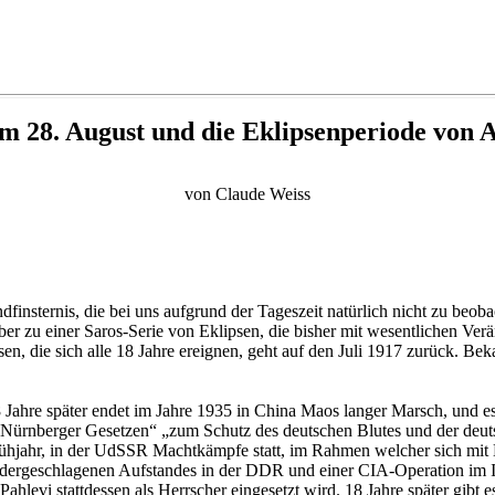
m 28. August und die Eklipsenperiode von
von Claude Weiss
insternis, die bei uns aufgrund der Tageszeit natürlich nicht zu beobac
r zu einer Saros-Serie von Eklipsen, die bisher mit wesentlichen Ver
en, die sich alle 18 Jahre ereignen, geht auf den Juli 1917 zurück. Bek
8 Jahre später endet im Jahre 1935 in China Maos langer Marsch, und 
 „Nürnberger Gesetzen“ „zum Schutz des deutschen Blutes und der deu
rühjahr, in der UdSSR Machtkämpfe statt, im Rahmen welcher sich mit
 niedergeschlagenen Aufstandes in der DDR und einer CIA-Operation im I
hlevi stattdessen als Herrscher eingesetzt wird. 18 Jahre später gibt