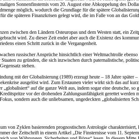
ligen Sonnenfinsternis vom 20. August eine Abkoppelung des Dollars
dmenge möglich, wodurch die Grundlage für die spätere Globalisierun
für die späteren Finanzkrisen gelegt wird, die im Falle von an das Go
nzen zwischen den Ländern Osteuropas und dem Westen statt, ein Zeit
ebracht wird. Zu dieser Zeit endet aber auch die Existenz des kommun
edens einen Schritt zurück in die Vergangenheit.
wachen russischer Ansprüche hinsichtlich einer Weltmachtrolle ebenso
taaten zu gründen, die sich inzwischen durch paternalistische, politi
Gegensatz stehen.
ung mit der Globalisierung (1989) erzeugt heute – 18 Jahre später –
nkrise ausgelöst wird. Zum Erstaunen vieler wirkt sich das auf kurzfr
 „globalisiert“ auf die ganze Welt aus, indem sogar eine deutsche, so 
 Kreditspritze vor der drohenden Zahlungsunfähigkeit gerettet werden m
m Fokus, sondern auch die unliebsamen, ungedeckten „globalisierten Sch
m von Zyklen basierenden prognostischen Astrologie charakterisiert,
mer der Zeitschrift in einem Artikel „Die Finsternisse vom 11. Septe
ich von Währungen, Sicherheiten und Börse“ lesen. In diesem Mitte Jul