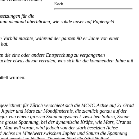
Koch
setzungen für die
kann niemand überblicken, wie solide unser auf Papiergeld
um Vorbild machte, während der ganzen 90-er Jahre von einer
 hat.
en die eine oder andere Entsprechung zu vergangenen
bachter etwas davon verraten, was sich für die kommenden Jahre mit
ttelt wurden:
fgezeichnet; für Zürich verschiebt sich die MC/IC-Achse auf 21 Grad
upiter und Mars zur Mondfinsternis, die ziemlich genau auf der
ogar von einem grossen Spannungsviereck zwischen Saturn, Sonne,
ine grosse Spannung, bei der dynamische Kräfte, wie Mars, Uranus
. Man will voran, wird jedoch von der stark besetzten Achse
nd-Achse im Mittelwert zwischen Jupiter und Saturn die Spannung
und geerdet zu bleiben. Daneben führt die (rückläufige)