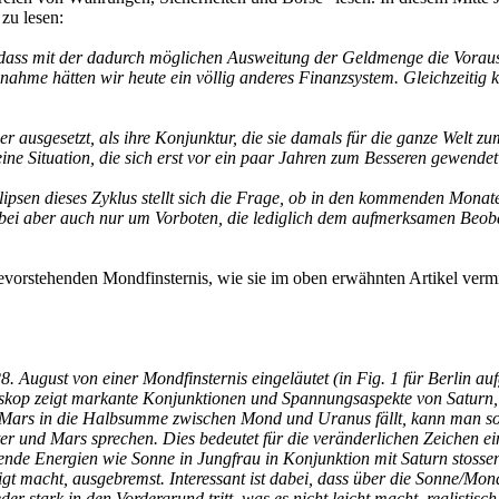
zu lesen:
 dass mit der dadurch möglichen Ausweitung der Geldmenge die Voraus
ahme hätten wir heute ein völlig anderes Finanzsystem. Gleichzeitig 
 ausgesetzt, als ihre Konjunktur, die sie damals für die ganze Welt z
eine Situation, die sich erst vor ein paar Jahren zum Besseren gewendet
sen dieses Zyklus stellt sich die Frage, ob in den kommenden Monat
 dabei aber auch nur um Vorboten, die lediglich dem aufmerksamen Beo
evorstehenden Mondfinsternis, wie sie im oben erwähnten Artikel vermi
. August von einer Mondfinsternis eingeläutet (in Fig. 1 für Berlin au
kop zeigt markante Konjunktionen und Spannungsaspekte von Saturn, J
ss Mars in die Halbsumme zwischen Mond und Uranus fällt, kann man s
 und Mars sprechen. Dies bedeutet für die veränderlichen Zeichen e
ende Energien wie Sonne in Jungfrau in Konjunktion mit Saturn stossen
gt macht, ausgebremst. Interessant ist dabei, dass über die Sonne/Mo
tark in den Vordergrund tritt, was es nicht leicht macht, realistisch 