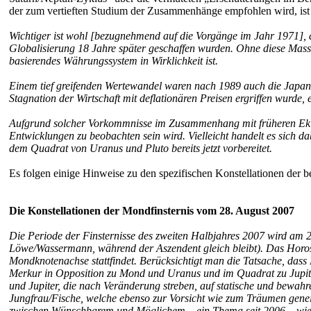
der zum vertieften Studium der Zusammenhänge empfohlen wird, ist 
Wichtiger ist wohl [bezugnehmend auf die Vorgänge im Jahr 1971],
Globalisierung 18 Jahre später geschaffen wurden. Ohne diese Massn
basierendes Währungssystem in Wirklichkeit ist.
Einem tief greifenden Wertewandel waren nach 1989 auch die Japaner
Stagnation der Wirtschaft mit deflationären Preisen ergriffen wurde, 
Aufgrund solcher Vorkommnisse im Zusammenhang mit früheren Eklip
Entwicklungen zu beobachten sein wird. Vielleicht handelt es sich
dem Quadrat von Uranus und Pluto bereits jetzt vorbereitet.
Es folgen einige Hinweise zu den spezifischen Konstellationen der b
Die Konstellationen der Mondfinsternis vom 28. August 2007
Die Periode der Finsternisse des zweiten Halbjahres 2007 wird am 28
Löwe/Wassermann, während der Aszendent gleich bleibt). Das Horos
Mondknotenachse stattfindet. Berücksichtigt man die Tatsache, da
Merkur in Opposition zu Mond und Uranus und im Quadrat zu Jupiter
und Jupiter, die nach Veränderung streben, auf statische und bewahr
Jungfrau/Fische, welche ebenso zur Vorsicht wie zum Träumen genei
zwischen Wünschbarem und Möglichem – ein Thema seit 2006 – wieder s