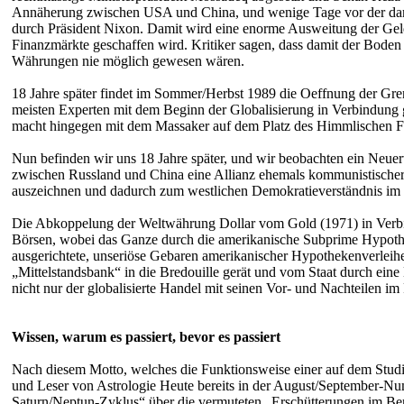
Annäherung zwischen USA und China, und wenige Tage vor der dama
durch Präsident Nixon. Damit wird eine enorme Ausweitung der Gel
Finanzmärkte geschaffen wird. Kritiker sagen, dass damit der Boden 
Währungen nie möglich gewesen wären.
18 Jahre später findet im Sommer/Herbst 1989 die Oeffnung der Gre
meisten Experten mit dem Beginn der Globalisierung in Verbindung g
macht hingegen mit dem Massaker auf dem Platz des Himmlischen Fri
Nun befinden wir uns 18 Jahre später, und wir beobachten ein Neuer
zwischen Russland und China eine Allianz ehemals kommunistischer S
auszeichnen und dadurch zum westlichen Demokratieverständnis im 
Die Abkoppelung der Weltwährung Dollar vom Gold (1971) in Verbind
Börsen, wobei das Ganze durch die amerikanische Subprime Hypotheke
ausgerichtete, unseriöse Gebaren amerikanischer Hypothekenverleiher
„Mittelstandsbank“ in die Bredouille gerät und vom Staat durch eine
nicht nur der globalisierte Handel mit seinen Vor- und Nachteilen i
Wissen, warum es passiert, bevor es passiert
Nach diesem Motto, welches die Funktionsweise einer auf dem Studiu
und Leser von Astrologie Heute bereits in der August/September-Num
Saturn/Neptun-Zyklus“ über die vermuteten „Erschütterungen im Bere