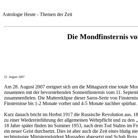
Astrologie Heute - Themen der Zeit
Die Mondfinsternis vo
22. August 2007
Am 28. August 2007 ereignet sich um die Mittagszeit eine totale Mondf
zusammen mit der bevorstehenden Sonnenfinsternis vom 11. Septembe
zusammenfielen. Die Muttereklipse dieser Saros-Serie von Finsterniss
Finsternisse bis 1-2 Monate vorher und 4-5 Monate nachher spürbar.
Kurz danach bricht im Herbst 1917 die Russische Revolution aus. 1
zu einer Wiedereinführung der allgemeinen Wehrpflicht und zu den
18 Jahre später finden im Sommer 1953, nach dem Tod Stalins im F
ein neuer Geist durchsetzt. Dies ist aber auch die Zeit eines blutig
rechtmässige Ministerpräsident Mossadeq abgesetzt und Schah Reza Pa