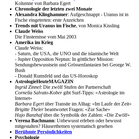
Kolumne von Barbara Egert
Chronologie der letzten zwei Monate
Alexandra Klinghammer
: Aufgeschnappt - Uranus ist in
Fische eingetreten: erste Anzeichen
Trends mit Uranus im Fische
, von Monica Kissling
Claude Weiss
Die Finsternisse vom Mai 2003
Amerika im Krieg
Claude Weiss:
- Saturn, die USA, die UNO und die islamische Welt
- Jupiter Opposition Neptun: In göttlicher Mission:
Sendungsbewusstsein und Grössenfantasien bei George W.
Bush
- Donald Rumsfeld und das US-Horoskop
AstrologieHeuteMAGAZIN
Ingrid Zinnel
: Die zwölf Stufen der Partnerschaft
Cornelia Salvato-Kober
gibt Surf-Tipps: «Astrologie im
Internet»
Barbara Egert
über Transite im Alltag: «Im Laufe der Zeit»
Brigitte Theler
beantwortet Fragen: «Zur Sache»
Hajo Banzhaf
über die Symbolik der Zahlen: «Die Zwölf»
Verena Bachmann
: Unbewusst erleben oder bewusst
mitgestalten? Häuserthemen systematisch gesehen
Berühmte Persönlichkeiten
Psychologie