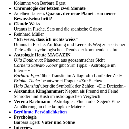
Kolumne von Barbara Egert
Chronologie der letzten zwei Monate
Adelheid Jansen:
Quaoar, der neue Planet - ein neuer
Bewusstseinschritt?
Claude Weiss
Uranus in Fische, Sars und die spanische Grippe
Reinhard Müller
"Ich weiss, dass ich nichts weiss"
Uranus in Fische: Auflösung und Leere als Weg zu seelischer
Tiefe - die psychologischen Trends der kommenden Jahre
Astrologie Heute MAGAZIN
Ulla Doubrava
: Planeten aus geozentrischer Sicht
Cornelia Salvato-Kober
gibt Surf-Tipps: «Astrologie im
Internet»
Barbara Egert
über Transite im Alltag: «Im Laufe der Zeit»
Brigitte Theler
beantwortet Fragen: «Zur Sache»
Hajo Banzhaf
über die Symbolik der Zahlen: «Die Dreizehn»
Alexandra Klinghammer
: Neptun als Freund und Feind:
Schröder und Bush im astrologischen Vergleich
Verena Bachmann
: Astrologie - Fluch oder Segen? Eine
Annäherung an eine komplexe Materie
Berühmte Persönlichkeiten
Psychologie
Barbara Egert:
Väter und Söhne
Interview