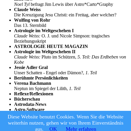
Noel Tyl
befragt Jim Lewis über Astro*Carto*Graphy
Claude Weiss
Die Kreuzigung Jesu Christi: ein Freitag, aber welcher?
Wulfing von Rohr
Das 13. Sternbild
Astrologie im Weltgeschehen I
Claude Weiss:
O. J. und Nicole Simpson: tragisches
Beziehungsskript
ASTROLOGIE HEUTE MAGAZIN
Astrologie im Weltgeschehen II
Claude Weiss:
Pluto im Schützen,
5. Teil: Das Erdbeben von
Kobe
Jessie Adler Gral
Unser Schatten - Engel oder Dämon?,
1. Teil
Berühmte Persönlichkeiten
Verena Bachmann
Neptun im Spiegel der Lilith,
1. Teil
Reflexe/Reflexionen
Bücherschau
Astrodata-News
Astro-Software
Veranstaltungskalender/Kleinanzeigen
Diese Website benutzt Cookies. Wenn Sie die Website
weiterhin nutzen, gehen wir von Ihrem Einverständnis
© Astrologie Heute, 2026
|
Datenschutz und Nutzungsbedingungen
aus.
OK
Mehr erfahren
|
Impressum
|
Kontakt