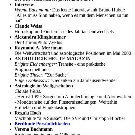
Interview
Verena Bachmann:
Das letzte Interview mit Bruno Huber:
"Alles muss Sinn haben, wenn es mit dem Menschen zu tun
hat"
Claude Weiss
Horoskop und Finsternisse des Jahrtausendwechsels
Alexandra Klinghammer
Der Chiron/Pluto-Zyklus
Raymond A. Merriman
Die Weltwirtschaft und astrologische Positionen im Mai 2000
ASTROLOGIE HEUTE MAGAZIN
Brigitte Eichenberger:
Transite - eine praktische
Prognosemethode
Brigitte Theler:
"Zur Sache"
Eugen Kollessow:
"Gedanken zur Jahrtausendwende"
Astrologie im Weltgeschehen
Claude Weiss:
- Herbst 1999: Sorgen um Atomtechnologie und Atomwaffen
- Mondtransite auf den Finsternisstellungen: Weiterhin
Erdbeben und Flugkatastrophen
Regula Hoch
Machtblüte "à la Suisse": Die SVP und Christoph Blocher
Berühmte Persönlichkeiten
Verena Bachmann
Beziehungen im neuen Millennium