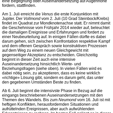
eine Begegnung oder Auseinandersetzung auf Augenhöhe
fordern, stattfinden.
Am 1. Juli erreicht die
Venus
die erste Konjunktion mit
Jupiter. Der
Vollmond
vom 2. Juli (10 Grad Steinbock/Krebs)
findet im Quadrat zur Mondknotenachse statt. Er nimmt damit
die Geschehnisse vom Frühjahr 2014 wieder auf, beleuchtet
die damaligen Ereignisse und Erfahrungen und fordert zu
einer Neubeurteilung auf. In einigen Fällen dürfte es dabei
darum gehen, sich zwischen Konfrontation respektive Kampf
und dem offenen Gespräch sowie konstruktiven Prozessen
auf dem Weg zu einem neuen Gleichgewicht mit
gegenseitiger Akzeptanz zu entscheiden. Gleichzeitig
beginnt in dieser Zeit auch eine intensive
Auseinandersetzung hinsichtlich Werte- und
Beziehungsfragen (siehe oben). In vielen Fällen wird es
dabei nötig sein, zu akzeptieren, dass es keine wirklich
«richtige» Lösung gibt, sondern es darum geht, das unter
den gegebenen Umständen Beste zu finden.
Ab 6. Juli beginnt die intensivste Phase in Bezug auf die
eingangs beschriebenen Auseinandersetzungen mit den
Themen des Wandels. Bis zum
Neumond
vom 16. Juli ist mit
heftigen Konflikten, herausfordernden Situationen und
aufrüttelnden Ereignissen, aber auch aufwühlenden