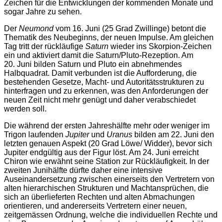
Zeichen für die Entwicklungen der kommenden Monate und
sogar Jahre zu sehen.
Der
Neumond
vom 16. Juni (25 Grad Zwillinge) betont die
Thematik des Neubeginns, der neuen Impulse. Am gleichen
Tag tritt der rückläufige
Saturn
wieder ins Skorpion-Zeichen
ein und aktiviert damit die Saturn/Pluto-Rezeption. Am
20. Juni bilden Saturn und Pluto ein abnehmendes
Halbquadrat. Damit verbunden ist die Aufforderung, die
bestehenden Gesetze, Macht- und Autoritätsstrukturen zu
hinterfragen und zu erkennen, was den Anforderungen der
neuen Zeit nicht mehr genügt und daher verabschiedet
werden soll.
Die während der ersten Jahreshälfte mehr oder weniger im
Trigon laufenden
Jupiter
und
Uranus
bilden am 22. Juni den
letzten genauen Aspekt (20 Grad Löwe/ Widder), bevor sich
Jupiter endgültig aus der Figur löst. Am 24. Juni erreicht
Chiron wie erwähnt seine Station zur Rückläufigkeit. In der
zweiten Junihälfte dürfte daher eine intensive
Auseinandersetzung zwischen einerseits den Vertretern von
alten hierarchischen Strukturen und Machtansprüchen, die
sich an überlieferten Rechten und alten Abmachungen
orientieren, und andererseits Vertretern einer neuen,
zeitgemässen Ordnung, welche die individuellen Rechte und