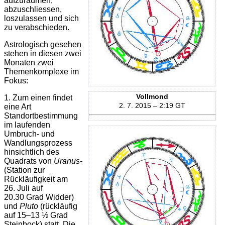
aufzuräumen,
abzuschliessen,
loszulassen und sich
zu verabschieden.
Astrologisch gesehen
stehen in diesen zwei
Monaten zwei
Themenkomplexe im
Fokus:
Vollmond
1. Zum einen findet
2. 7. 2015 – 2:19 GT
eine Art
Standortbestimmung
im laufenden
Umbruch- und
Wandlungsprozess
hinsichtlich des
Quadrats von
Uranus-
(Station zur
Rückläufigkeit am
26. Juli auf
20.30 Grad Widder)
und
Pluto
(rückläufig
auf 15–13 ½ Grad
Steinbock) statt. Die