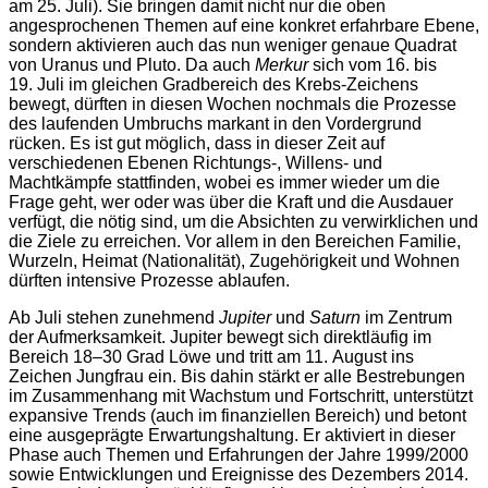
am 25. Juli). Sie bringen damit nicht nur die oben
angesprochenen Themen auf eine konkret erfahrbare Ebene,
sondern aktivieren auch das nun weniger genaue Quadrat
von Uranus und Pluto. Da auch
Merkur
sich vom 16. bis
19. Juli im gleichen Gradbereich des Krebs-Zeichens
bewegt, dürften in diesen Wochen nochmals die Prozesse
des laufenden Umbruchs markant in den Vordergrund
rücken. Es ist gut möglich, dass in dieser Zeit auf
verschiedenen Ebenen Richtungs-, Willens- und
Machtkämpfe stattfinden, wobei es immer wieder um die
Frage geht, wer oder was über die Kraft und die Ausdauer
verfügt, die nötig sind, um die Absichten zu verwirklichen und
die Ziele zu erreichen. Vor allem in den Bereichen Familie,
Wurzeln, Heimat (Nationalität), Zugehörigkeit und Wohnen
dürften intensive Prozesse ablaufen.
Ab Juli stehen zunehmend
Jupiter
und
Saturn
im Zentrum
der Aufmerksamkeit. Jupiter bewegt sich direktläufig im
Bereich 18–30 Grad Löwe und tritt am 11. August ins
Zeichen Jungfrau ein. Bis dahin stärkt er alle Bestrebungen
im Zusammenhang mit Wachstum und Fortschritt, unterstützt
expansive Trends (auch im finanziellen Bereich) und betont
eine ausgeprägte Erwartungshaltung. Er aktiviert in dieser
Phase auch Themen und Erfahrungen der Jahre 1999/2000
sowie Entwicklungen und Ereignisse des Dezembers 2014.