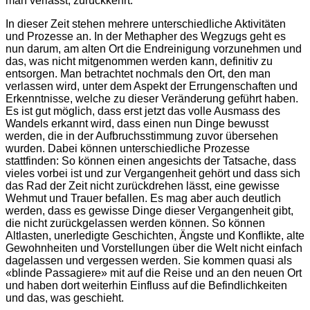
man verlässt, zurückkehrt.
In dieser Zeit stehen mehrere unterschiedliche Aktivitäten
und Prozesse an. In der Methapher des Wegzugs geht es
nun darum, am alten Ort die Endreinigung vorzunehmen und
das, was nicht mitgenommen werden kann, definitiv zu
entsorgen. Man betrachtet nochmals den Ort, den man
verlassen wird, unter dem Aspekt der Errungenschaften und
Erkenntnisse, welche zu dieser Veränderung geführt haben.
Es ist gut möglich, dass erst jetzt das volle Ausmass des
Wandels erkannt wird, dass einen nun Dinge bewusst
werden, die in der Aufbruchsstimmung zuvor übersehen
wurden. Dabei können unterschiedliche Prozesse
stattfinden: So können einen angesichts der Tatsache, dass
vieles vorbei ist und zur Vergangenheit gehört und dass sich
das Rad der Zeit nicht zurückdrehen lässt, eine gewisse
Wehmut und Trauer befallen. Es mag aber auch deutlich
werden, dass es gewisse Dinge dieser Vergangenheit gibt,
die nicht zurückgelassen werden können. So können
Altlasten, unerledigte Geschichten, Ängste und Konflikte, alte
Gewohnheiten und Vorstellungen über die Welt nicht einfach
dagelassen und vergessen werden. Sie kommen quasi als
«blinde Passagiere» mit auf die Reise und an den neuen Ort
und haben dort weiterhin Einfluss auf die Befindlichkeiten
und das, was geschieht.