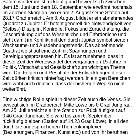
Saturn wiederum ist rückläufig und bewegt sich zwischen
dem 15. Juni und dem 18. September wie erwähnt nochmals
im Zeichen Skorpion, wo er am 2. August seine Station auf
28.17 Grad erreicht. Am 3. August bildet er ein abnehmendes
Quadrat zu Jupiter. Er betont generell die Notwendigkeit von
(Selbst-) Disziplin, Kontrolle, Fokus und Zurückhaltung, die
Beschränkung auf das Wesentliche und Erforderliche und
steht damit im Konflikt mit den durch Jupiter symbolisierten
Wachstums- und Ausdehnungstrends. Das abnehmende
Quadrat weist auf eine Zeit mit Spannungen und
Bereinigungsprozessen hin. Es ist anzunehmen, dass in
dieser Zeit der Wertewandel der vergangenen 15 Jahre in
Politik, Wirtschaft und Gesellschaft zum wichtigen Thema
wird. Die Folgen und Resultate der Entwicklungen dieser
Zeit dürften kritisch hinterfragt werden. In einigen Bereichen
wird wohl auch deutlich, dass der bisherige Weg so nicht
weiterführt.
Eine wichtige Rolle spielt in dieser Zeit auch die
Venus
. Sie
bewegt sich im Gradbereich Mitte Löwe bis 0 Grad Jungfrau.
Am 25. Juli erreicht sie ihre Station zur Rückläufigkeit auf
0.46 Grad Jungfrau. Sie wird bis zum 6. September
rückläufig bleiben (Station auf 14.23 Grad Löwe). In all den
durch sie angesprochenen Themenkomplexen
(Beziehungen, Finanzen, Kunst etc.) und von ihr berührten