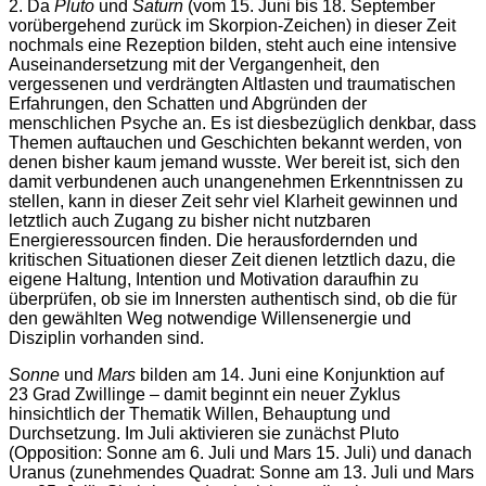
2. Da
Pluto
und
Saturn
(vom 15. Juni bis 18. September
vorübergehend zurück im Skorpion-Zeichen) in dieser Zeit
nochmals eine Rezeption bilden, steht auch eine intensive
Auseinandersetzung mit der Vergangenheit, den
vergessenen und verdrängten Altlasten und traumatischen
Erfahrungen, den Schatten und Abgründen der
menschlichen Psyche an. Es ist diesbezüglich denkbar, dass
Themen auftauchen und Geschichten bekannt werden, von
denen bisher kaum jemand wusste. Wer bereit ist, sich den
damit verbundenen auch unangenehmen Erkenntnissen zu
stellen, kann in dieser Zeit sehr viel Klarheit gewinnen und
letztlich auch Zugang zu bisher nicht nutzbaren
Energieressourcen finden. Die herausfordernden und
kritischen Situationen dieser Zeit dienen letztlich dazu, die
eigene Haltung, Intention und Motivation daraufhin zu
überprüfen, ob sie im Innersten authentisch sind, ob die für
den gewählten Weg notwendige Willensenergie und
Disziplin vorhanden sind.
Sonne
und
Mars
bilden am 14. Juni eine Konjunktion auf
23 Grad Zwillinge – damit beginnt ein neuer Zyklus
hinsichtlich der Thematik Willen, Behauptung und
Durchsetzung. Im Juli aktivieren sie zunächst Pluto
(Opposition: Sonne am 6. Juli und Mars 15. Juli) und danach
Uranus (zunehmendes Quadrat: Sonne am 13. Juli und Mars