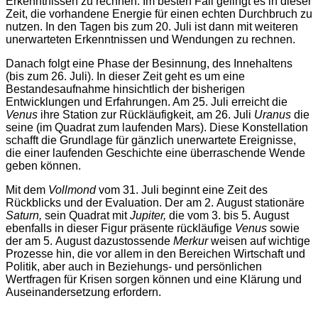
Erkenntnissen zu rechnen. Im besten Fall gelingt es in dieser
Zeit, die vorhandene Energie für einen echten Durchbruch zu
nutzen. In den Tagen bis zum 20. Juli ist dann mit weiteren
unerwarteten Erkenntnissen und Wendungen zu rechnen.
Danach folgt eine Phase der Besinnung, des Innehaltens
(bis zum 26. Juli). In dieser Zeit geht es um eine
Bestandesaufnahme hinsichtlich der bisherigen
Entwicklungen und Erfahrungen. Am 25. Juli erreicht die
Venus
ihre Station zur Rückläufigkeit, am 26. Juli
Uranus
die
seine (im Quadrat zum laufenden Mars). Diese Konstellation
schafft die Grundlage für gänzlich unerwartete Ereignisse,
die einer laufenden Geschichte eine überraschende Wende
geben können.
Mit dem
Vollmond
vom 31. Juli beginnt eine Zeit des
Rückblicks und der Evaluation. Der am 2. August stationäre
Saturn,
sein Quadrat mit
Jupiter,
die vom 3. bis 5. August
ebenfalls in dieser Figur präsente rückläufige
Venus
sowie
der am 5. August dazustossende
Merkur
weisen auf wichtige
Prozesse hin, die vor allem in den Bereichen Wirtschaft und
Politik, aber auch in Beziehungs- und persönlichen
Wertfragen für Krisen sorgen können und eine Klärung und
Auseinandersetzung erfordern.