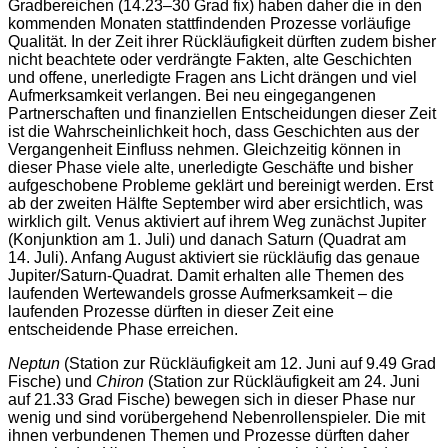
Gradbereichen (14.23–30 Grad fix) haben daher die in den
kommenden Monaten stattfindenden Prozesse vorläufige
Qualität. In der Zeit ihrer Rückläufigkeit dürften zudem bisher
nicht beachtete oder verdrängte Fakten, alte Geschichten
und offene, unerledigte Fragen ans Licht drängen und viel
Aufmerksamkeit verlangen. Bei neu eingegangenen
Partnerschaften und finanziellen Entscheidungen dieser Zeit
ist die Wahrscheinlichkeit hoch, dass Geschichten aus der
Vergangenheit Einfluss nehmen. Gleichzeitig können in
dieser Phase viele alte, unerledigte Geschäfte und bisher
aufgeschobene Probleme geklärt und bereinigt werden. Erst
ab der zweiten Hälfte September wird aber ersichtlich, was
wirklich gilt. Venus aktiviert auf ihrem Weg zunächst Jupiter
(Konjunktion am 1. Juli) und danach Saturn (Quadrat am
14. Juli). Anfang August aktiviert sie rückläufig das genaue
Jupiter/Saturn-Quadrat. Damit erhalten alle Themen des
laufenden Wertewandels grosse Aufmerksamkeit – die
laufenden Prozesse dürften in dieser Zeit eine
entscheidende Phase erreichen.
Neptun
(Station zur Rückläufigkeit am 12. Juni auf 9.49 Grad
Fische) und
Chiron
(Station zur Rückläufigkeit am 24. Juni
auf 21.33 Grad Fische) bewegen sich in dieser Phase nur
wenig und sind vorübergehend Nebenrollenspieler. Die mit
ihnen verbundenen Themen und Prozesse dürften daher