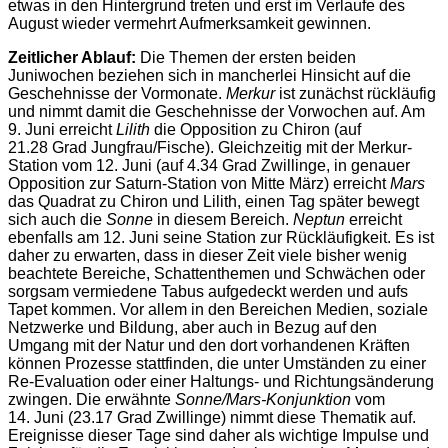
etwas in den Hintergrund treten und erst im Verlaufe des
August wieder vermehrt Aufmerksamkeit gewinnen.
Zeitlicher Ablauf:
Die Themen der ersten beiden
Juniwochen beziehen sich in mancherlei Hinsicht auf die
Geschehnisse der Vormonate.
Merkur
ist zunächst rückläufig
und nimmt damit die Geschehnisse der Vorwochen auf. Am
9. Juni erreicht
Lilith
die Opposition zu Chiron (auf
21.28 Grad Jungfrau/Fische). Gleichzeitig mit der Merkur-
Station vom 12. Juni (auf 4.34 Grad Zwillinge, in genauer
Opposition zur Saturn-Station von Mitte März) erreicht
Mars
das Quadrat zu Chiron und Lilith, einen Tag später bewegt
sich auch die
Sonne
in diesem Bereich.
Neptun
erreicht
ebenfalls am 12. Juni seine Station zur Rückläufigkeit. Es ist
daher zu erwarten, dass in dieser Zeit viele bisher wenig
beachtete Bereiche, Schattenthemen und Schwächen oder
sorgsam vermiedene Tabus aufgedeckt werden und aufs
Tapet kommen. Vor allem in den Bereichen Medien, soziale
Netzwerke und Bildung, aber auch in Bezug auf den
Umgang mit der Natur und den dort vorhandenen Kräften
können Prozesse stattfinden, die unter Umständen zu einer
Re-Evaluation oder einer Haltungs- und Richtungsänderung
zwingen. Die erwähnte
Sonne/Mars-Konjunktion
vom
14. Juni (23.17 Grad Zwillinge) nimmt diese Thematik auf.
Ereignisse dieser Tage sind daher als wichtige Impulse und