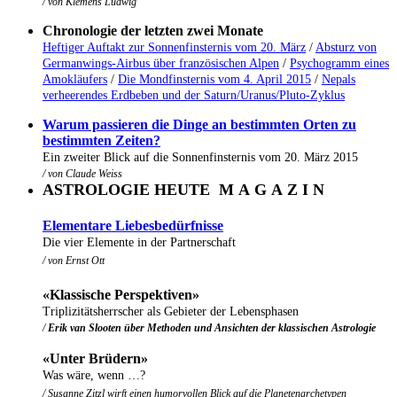
/ von Klemens Ludwig
Chronologie der letzten zwei Monate
Heftiger Auftakt zur Sonnenfinsternis vom 20. März
/
Absturz von
Germanwings-Airbus über französischen Alpen
/
Psychogramm eines
Amokläufers
/
Die Mondfinsternis vom 4. April 2015
/
Nepals
verheerendes Erdbeben und der Saturn/Uranus/Pluto-Zyklus
Warum passieren die Dinge an bestimmten Orten zu
bestimmten Zeiten?
Ein zweiter Blick auf die Sonnenfinsternis vom 20. März 2015
/ von
Claude Weiss
ASTROLOGIE HEUTE M A G A Z I N
Elementare Liebesbedürfnisse
Die vier Elemente in der Partnerschaft
/ von Ernst Ott
«Klassische Perspektiven»
Triplizitätsherrscher als Gebieter der Lebensphasen
/
Erik van Slooten über Methoden und Ansichten der klassischen Astrologie
«Unter Brüdern»
Was wäre, wenn …?
/ Susanne Zitzl
wirft einen humorvollen Blick auf die Planetenarchetypen