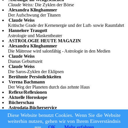
Claude Weiss:
Die Zyklen der Börse
Alexandra Klinghammer
Der Aufschwung der Titanen
Claude Weiss
Kritische Grade der Kernenergie und der Luft- sowie Raumfahrt
Hannelore Traugott
Astrologie und Maskentheater
ASTROLOGIE HEUTE MAGAZIN
Alexandra Klinghammer
Die Mätresse wird salonfähig - Astrologie in den Medien
Claude Weiss
Dianas Geburtszeit
Claude Weiss
Die Saros-Zyklen der Eklipsen
Berühmte Persönlichkeiten
Verena Bachmann
Der Weg der Planeten durch das zehnte Haus
Reflexe/Reflexionen
Aktuelle Horoskope
Bücherschau
Astrodata-Bücherservice
Astro-Software
Diese Website benutzt Cookies. Wenn Sie die Website
Veranstaltungskalender/Kleinanzeigen
weiterhin nutzen, gehen wir von Ihrem Einverständnis
© Astrologie Heute, 2026
|
Datenschutz und Nutzungsbedingungen
aus.
OK
Mehr erfahren