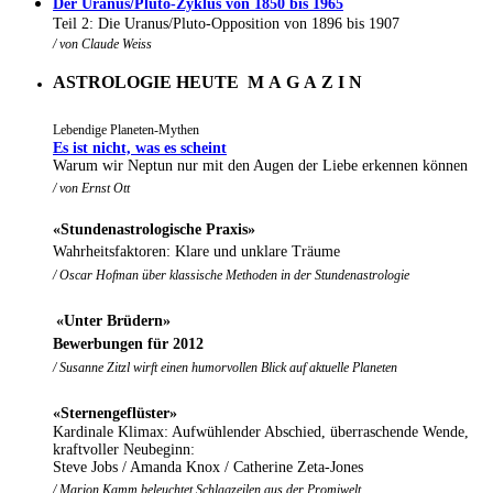
Der Uranus/Pluto-Zyklus von 1850 bis 1965
Teil 2: Die Uranus/Pluto-Opposition von 1896 bis 1907
/ von
Claude Weiss
ASTROLOGIE HEUTE M A G A Z I N
Lebendige Planeten-Mythen
Es ist nicht, was es scheint
Warum wir Neptun nur mit den Augen der Liebe erkennen können
/ von Ernst Ott
«
Stundenastrologische Praxis
»
Wahrheitsfaktoren: Klare und unklare Träume
/
Oscar Hofman über klassische Methoden in der Stundenastrologie
«Unter Brüdern»
Bewerbungen für 2012
/ Susanne Zitzl wirft einen humorvollen Blick auf aktuelle Planeten
«Sternengeflüster»
Kardinale Klimax: Aufwühlender Abschied, überraschende Wende,
kraftvoller Neubeginn:
Steve Jobs / Amanda Knox / Catherine Zeta-Jones
/ Marion Kamm beleuchtet Schlagzeilen aus der Promiwelt