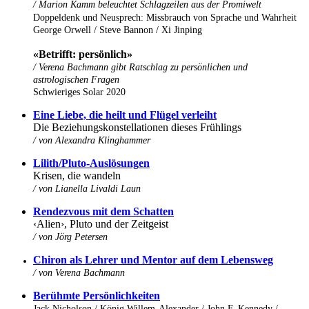
/ Marion Kamm beleuchtet Schlagzeilen aus der Promiwelt
Doppeldenk und Neusprech: Missbrauch von Sprache und Wahrheit
George Orwell / Steve Bannon / Xi Jinping
«Betrifft: persönlich»
/ Verena Bachmann gibt Ratschlag zu persönlichen und
astrologischen Fragen
Schwieriges Solar 2020
Eine Liebe, die heilt und Flügel verleiht
Die Beziehungskonstellationen dieses Frühlings
/ von Alexandra Klinghammer
Lilith/Pluto-Auslösungen
Krisen, die wandeln
/ von Lianella Livaldi Laun
Rendezvous mit dem Schatten
‹Alien›, Pluto und der Zeitgeist
/ von Jörg Petersen
Chiron als Lehrer und Mentor auf dem Lebensweg
/ von Verena Bachmann
Berühmte Persönlichkeiten
Jack Nicholson / König Willem-Alexander / John F. Kennedy /