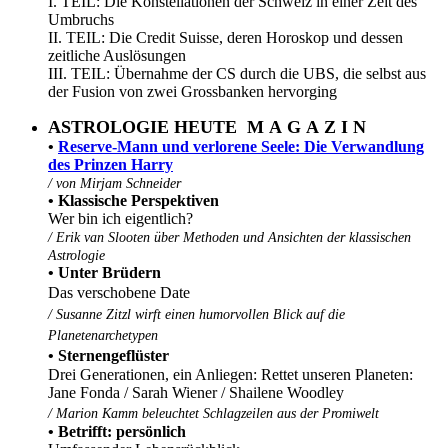
I. TEIL: Die Konstellationen der Schweiz in einer Zeit des
Umbruchs
II. TEIL: Die Credit Suisse, deren Horoskop und dessen
zeitliche Auslösungen
III. TEIL: Übernahme der CS durch die UBS, die selbst aus
der Fusion von zwei Grossbanken hervorging
ASTROLOGIE HEUTE M A G A Z I N
•
Reserve-Mann und verlorene Seele: Die Verwandlung
des Prinzen Harry
/ von Mirjam Schneider
• Klassische Perspektiven
Wer bin ich eigentlich?
/
Erik van Slooten über Methoden und Ansichten der klassischen
Astrologie
• Unter Brüdern
Das verschobene Date
/ Susanne Zitzl wirft einen humorvollen Blick auf die
Planetenarchetypen
• Sternengeflüster
Drei Generationen, ein Anliegen: Rettet unseren Planeten:
Jane Fonda / Sarah Wiener / Shailene Woodley
/ Marion Kamm beleuchtet Schlagzeilen aus der Promiwelt
• Betrifft: persönlich