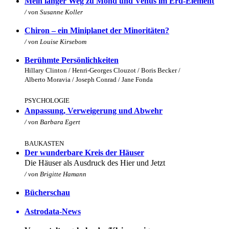
Mein langer Weg zu Mond und Venus im Erd-Element
/ von Susanne Koller
Chiron – ein Miniplanet der Minoritäten?
/ von
Louise Kirsebom
Berühmte Persönlichkeiten
Hillary Clinton / Henri-Georges Clouzot / Boris Becker /
Alberto Moravia / Joseph Conrad / Jane Fonda
PSYCHOLOGIE
Anpassung, Verweigerung und Abwehr
/ von Barbara Egert
BAUKASTEN
Der wunderbare Kreis der Häuser
Die Häuser als Ausdruck des Hier und Jetzt
/ von Brigitte Hamann
Bücherschau
Astrodata-News