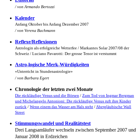
/ von Armando Bertozzi
Kalender
Anfang
Oktober
bis Anfang Dezember 2007
/ von Verena Bachmann
Reflexe/Reflexionen
Astrologin als erfolgreiche Wetterfee / Markantes Solar 2007/08 der
Schweiz / Luciano Pavarotti: Der grosse Tenor ist verstummt
Astro-logische Merk-Würdigkeiten
«Unterricht in Stundenastrologie»
/ von
Barbara Egert
Chronologie der letzten zwei Monate
Die rückläufige Venus und die Börsen
/
Zum Tod von Ingmar Bergman
und Michelangelo Antonioni: Die rückläufige Venus ruft ihre Kinder
zurück
/
Wenn einem das Wasser am Hals steht
/
Abergläubische Wall
Street
Stimmungswandel und Realitätstest
Drei Langsamläufer wechseln zwischen September 2007 und
Januar 2008 in Erdzeichen