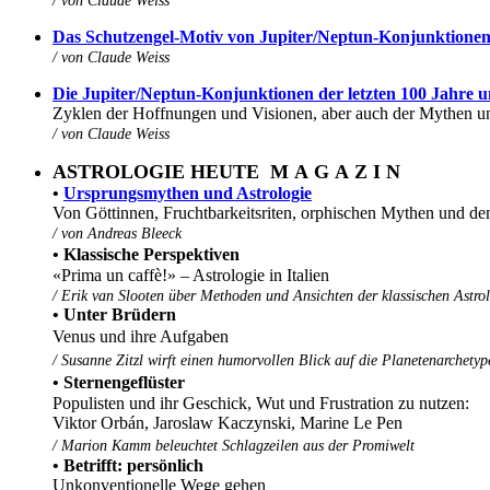
/ von Claude Weiss
Das Schutzengel-Motiv von Jupiter/Neptun-Konjunktione
/ von
Claude Weiss
Die Jupiter/Neptun-Konjunktionen der letzten 100 Jahre 
Zyklen der Hoffnungen und Visionen, aber auch der Mythen u
/ von Claude Weiss
ASTROLOGIE HEUTE M A G A Z I N
•
Ursprungsmythen und Astrologie
Von Göttinnen, Fruchtbarkeitsriten, orphischen Mythen und
/
von Andreas Bleeck
•
Klassische Perspektiven
«Prima un caffè!» – Astrologie in Italien
/
Erik van Slooten über Methoden und Ansichten der klassischen Astro
• Unter Brüdern
Venus und ihre Aufgaben
/ Susanne Zitzl wirft einen humorvollen Blick auf die Planetenarchetyp
• Sternengeflüster
Populisten und ihr Geschick, Wut und Frustration zu nutzen:
Viktor Orbán, Jaroslaw Kaczynski, Marine Le Pen
/ Marion Kamm beleuchtet Schlagzeilen aus der Promiwelt
• Betrifft: persönlich
Unkonventionelle Wege gehen