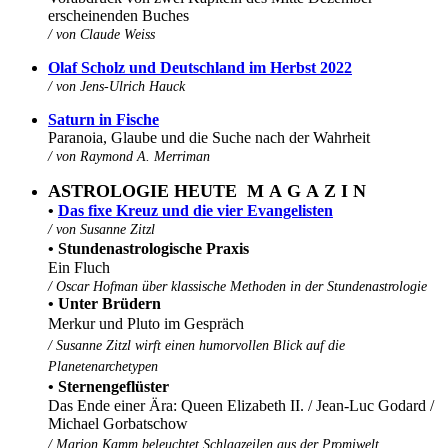
erscheinenden Buches
/
von Claude Weiss
Olaf Scholz und Deutschland im Herbst 2022
/ von
Jens-Ulrich Hauck
Saturn in Fische
Paranoia, Glaube und die Suche nach der Wahrheit
/
von Raymond A. Merriman
ASTROLOGIE HEUTE M A G A Z I N
•
Das fixe Kreuz und die vier Evangelisten
/
von Susanne Zitzl
• Stundenastrologische Praxis
Ein Fluch
/
Oscar Hofman über klassische Methoden in der Stundenastrologie
• Unter Brüdern
Merkur und Pluto im Gespräch
/ Susanne Zitzl wirft einen humorvollen Blick auf die
Planetenarchetypen
• Sternengeflüster
Das Ende einer Ära: Queen Elizabeth II. / Jean-Luc Godard /
Michael Gorbatschow
/ Marion Kamm beleuchtet Schlagzeilen aus der Promiwelt