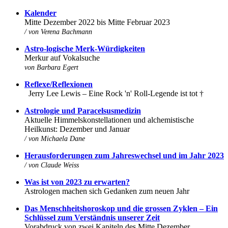
K
alender
Mitte Dezember 2022 bis Mitte Februar 2023
/ von Verena Bachmann
Astro-logische Merk-Würdigkeiten
Merkur auf Vokalsuche
von
Barbara Egert
Reflexe/Reflexionen
Jerry Lee Lewis – Eine Rock 'n' Roll-Legende ist tot †
Astrologie und Paracelsusmedizin
Aktuelle Himmelskonstellationen und alchemistische
Heilkunst: Dezember und Januar
/ von
Michaela Dane
Herausforderungen zum Jahreswechsel und im Jahr 2023
/ von Claude Weiss
Was ist von 2023 zu erwarten?
Astrologen machen sich Gedanken zum neuen Jahr
Das Menschheitshoroskop und die grossen Zyklen – Ein
Schlüssel zum Verständnis unserer Zeit
Vorabdruck von zwei Kapiteln des Mitte Dezember